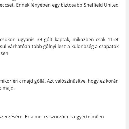
 meccset. Ennek fényében egy biztosabb Sheffield United
csükön ugyanis 39 gólt kaptak, miközben csak 11-et
ásul várhatóan több gólnyi lesz a különbség a csapatok
csen.
ikor érik majd góllá. Azt valószínűsítve, hogy ez korán
z majd.
szerzésére. Ez a meccs szorzóin is egyértelműen