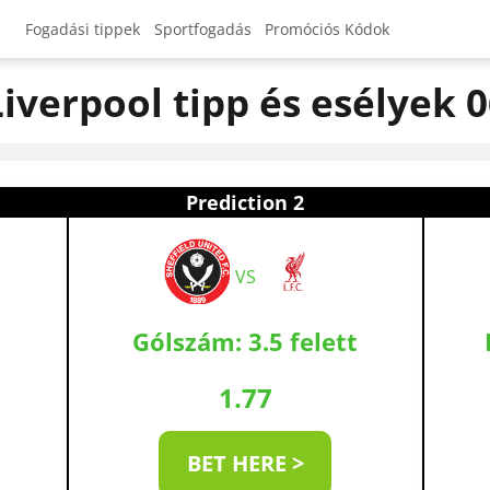
Fogadási tippek
Sportfogadás
Promóciós Kódok
Legjobb sportfogadási oldalak
Betmatch promóciós kód
Liverpool tipp és esélyek 
Legjobb sportfogadási alkalmazás
Boabet Promóciós kód
Sportfogadási bónuszok
22bet promóciós kód
Prediction 2
BetOnRed promóciós kód
MostBet promókód
VS
1xBet promóciós kód
Gólszám: 3.5 felett
1.77
BET HERE >