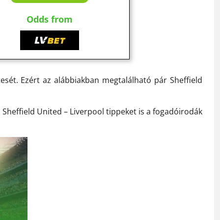
Odds from
esét. Ezért az alábbiakban megtalálható pár Sheffield
heffield United – Liverpool tippeket is a fogadóirodák