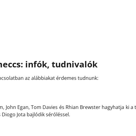
meccs: infók, tudnivalók
pcsolatban az alábbiakat érdemes tudnunk:
m, John Egan, Tom Davies és Rhian Brewster hagyhatja ki a t
Diogo Jota bajlódik séróléssel.