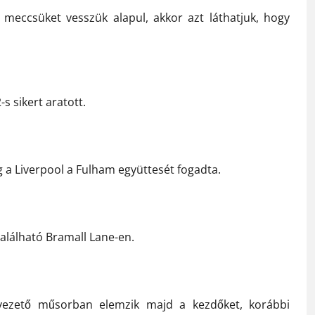
meccsüket vesszük alapul, akkor azt láthatjuk, hogy
s sikert aratott.
g a Liverpool a Fulham együttesét fogadta.
található Bramall Lane-en.
lvezető műsorban elemzik majd a kezdőket, korábbi