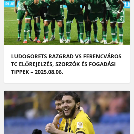
LUDOGORETS RAZGRAD VS FERENCVÁROS
TC ELŐREJELZÉS, SZORZÓK ÉS FOGADÁSI
TIPPEK – 2025.08.06.