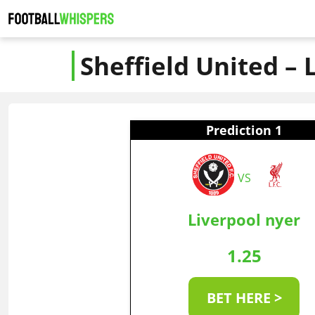
Sheffield United – 
Prediction 1
VS
Liverpool nyer
1.25
BET HERE >