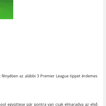
ek fényében az alábbi 3 Premier League tippet érdemes
erpool együttese pár pontra van csak elmaradva az első