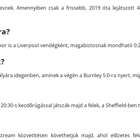
nek. Amennyiben csak a frissebb, 2019 óta lejátszott 4 
ra?
kor is a Liverpool vendégként, magabiztosnak mondható 0:2-
k?
pályára idegenben, aminek a végén a Burnley 5:0-ra nyert, mí
20:30-s kezdőrúgással játszák majd a felek, a Sheffield-ben 
stream közvetítésen követhetjük majd, ahol előzetes fe