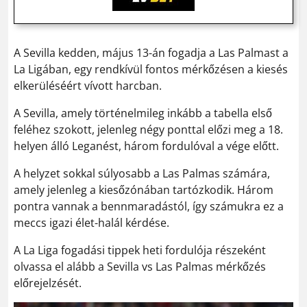
A Sevilla kedden, május 13-án fogadja a Las Palmast a
La Ligában, egy rendkívül fontos mérkőzésen a kiesés
elkerüléséért vívott harcban.
A Sevilla, amely történelmileg inkább a tabella első
feléhez szokott, jelenleg négy ponttal előzi meg a 18.
helyen álló Leganést, három fordulóval a vége előtt.
A helyzet sokkal súlyosabb a Las Palmas számára,
amely jelenleg a kiesőzónában tartózkodik. Három
pontra vannak a bennmaradástól, így számukra ez a
meccs igazi élet-halál kérdése.
A La Liga fogadási tippek heti fordulója részeként
olvassa el alább a Sevilla vs Las Palmas mérkőzés
előrejelzését.