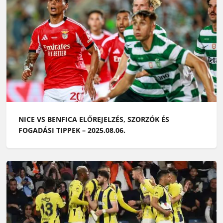
NICE VS BENFICA ELŐREJELZÉS, SZORZÓK ÉS
FOGADÁSI TIPPEK – 2025.08.06.