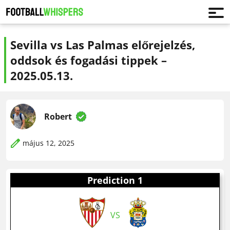
Sevilla vs Las Palmas előrejelzés,
oddsok és fogadási tippek –
2025.05.13.
Robert
május 12, 2025
Prediction 1
VS