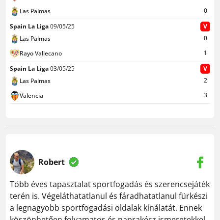
0
Las Palmas
Spain La Liga
09/05/25
V
0
Las Palmas
1
Rayo Vallecano
Spain La Liga
03/05/25
V
2
Las Palmas
3
Valencia
Robert
Több éves tapasztalat sportfogadás és szerencsejáték
terén is. Végeláthatatlanul és fáradhatatlanul fürkészi
a legnagyobb sportfogadási oldalak kínálatát. Ennek
köszönhetően folyamatos és naprakész ismeretekkel