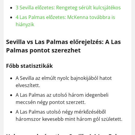
3
Sevilla előzetes: Rengeteg sérült kulcsjátékos
4
Las Palmas előzetes: McKenna továbbra is
hiányzik
Sevilla vs Las Palmas előrejelzés: A Las
Palmas pontot szerezhet
Főbb statisztikák
A Sevilla az elmúlt nyolc bajnokijából hatot
elveszített.
A Las Palmas az utolsó három idegenbeli
meccsén négy pontot szerzett.
A Las Palmas utolsó négy mérkőzéséből
háromszor kevesebb mint három gól született.