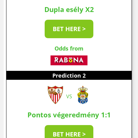
Dupla esély X2
BET HERE >
Odds from
Prediction 2
VS
Pontos végeredmény 1:1
BET HERE >