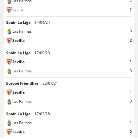
2
Las Palmas
2
Sevilla
Spain La Liga
14/04/24
0
Las Palmas
2
Sevilla
Spain La Liga
17/09/23
1
Sevilla
0
Las Palmas
Europe Friendlies
22/07/21
1
Sevilla
0
Las Palmas
Spain La Liga
17/02/18
1
Las Palmas
2
Sevilla