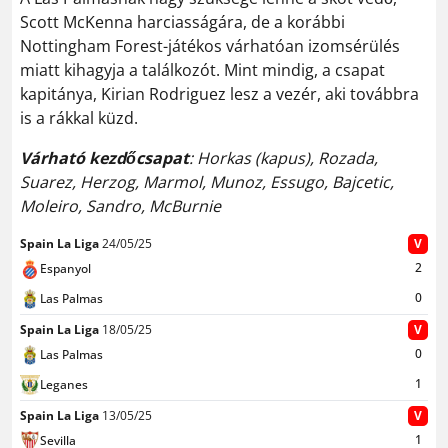
Scott McKenna harciasságára, de a korábbi
Nottingham Forest-játékos várhatóan izomsérülés
miatt kihagyja a találkozót. Mint mindig, a csapat
kapitánya, Kirian Rodriguez lesz a vezér, aki továbbra
is a rákkal küzd.
Várható kezdőcsapat
: Horkas (kapus), Rozada,
Suarez, Herzog, Marmol, Munoz, Essugo, Bajcetic,
Moleiro, Sandro, McBurnie
Spain La Liga
24/05/25
V
2
Espanyol
0
Las Palmas
Spain La Liga
18/05/25
V
0
Las Palmas
1
Leganes
Spain La Liga
13/05/25
V
1
Sevilla