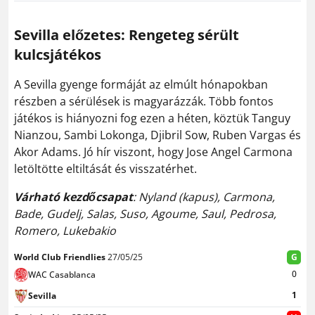
Sevilla előzetes: Rengeteg sérült
kulcsjátékos
A Sevilla gyenge formáját az elmúlt hónapokban
részben a sérülések is magyarázzák. Több fontos
játékos is hiányozni fog ezen a héten, köztük Tanguy
Nianzou, Sambi Lokonga, Djibril Sow, Ruben Vargas és
Akor Adams. Jó hír viszont, hogy Jose Angel Carmona
letöltötte eltiltását és visszatérhet.
Várható kezdőcsapat
: Nyland (kapus), Carmona,
Bade, Gudelj, Salas, Suso, Agoume, Saul, Pedrosa,
Romero, Lukebakio
World Club Friendlies
27/05/25
G
0
WAC Casablanca
1
Sevilla