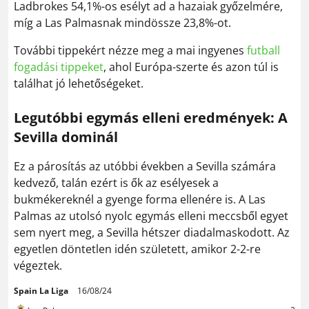
Ladbrokes 54,1%-os esélyt ad a hazaiak győzelmére,
míg a Las Palmasnak mindössze 23,8%-ot.
További tippekért nézze meg a mai ingyenes
futball
fogadási tippeket
, ahol Európa-szerte és azon túl is
találhat jó lehetőségeket.
Legutóbbi egymás elleni eredmények: A
Sevilla dominál
Ez a párosítás az utóbbi években a Sevilla számára
kedvező, talán ezért is ők az esélyesek a
bukmékereknél a gyenge forma ellenére is. A Las
Palmas az utolsó nyolc egymás elleni meccsből egyet
sem nyert meg, a Sevilla hétszer diadalmaskodott. Az
egyetlen döntetlen idén született, amikor 2-2-re
végeztek.
Spain La Liga
16/08/24