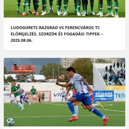
LUDOGORETS RAZGRAD VS FERENCVÁROS TC
ELŐREJELZÉS, SZORZÓK ÉS FOGADÁSI TIPPEK –
2025.08.06.