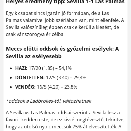
Helyes eredmény tipp: Sevilla 1-1 Las Palmas
Egyik csapat sincs igazán jó formában, de a Las
Palmas valamivel jobb szériában van, mint ellenfele. A
Sevilla valószínűleg éppen csak elkerüli a kiesést, de
csak vánszorogva ér célba.
Meccs előtti oddsok és győzelmi esélyek: A
Sevilla az esélyesebb
HAZI:
17/20 (1.85) – 54,1%
DÖNTETLEN:
12/5 (3.40) – 29,4%
VENDÉG:
16/5 (4.20) – 23,8%
*oddsok a Ladbrokes-tól, változhatnak
A Sevilla vs Las Palmas oddsai szerint a Sevilla lesz a
favorit kedden este, de ez kissé megtévesztő, tekintve,
hogy az utolsó nyolc meccsük 75%-át elveszítették. A