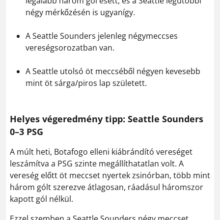
legalább három gól esett, és a Seattle legutóbbi
négy mérkőzésén is ugyanígy.
A Seattle Sounders jelenleg négymeccses
vereségsorozatban van.
A Seattle utolsó öt meccséből négyen kevesebb
mint öt sárga/piros lap született.
Helyes végeredmény tipp: Seattle Sounders
0–3 PSG
A múlt heti, Botafogo elleni kiábrándító vereséget
leszámítva a PSG szinte megállíthatatlan volt. A
vereség előtt öt meccset nyertek zsinórban, több mint
három gólt szerezve átlagosan, ráadásul háromszor
kapott gól nélkül.
Ezzel szemben a Seattle Sounders négy meccset