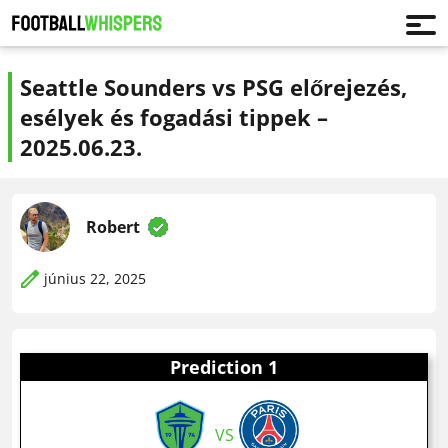
Seattle Sounders vs PSG előrejezés,
esélyek és fogadási tippek –
2025.06.23.
Robert
június 22, 2025
Prediction 1
VS