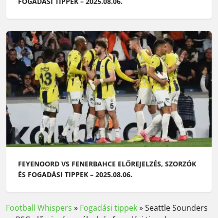
FOGADÁSI TIPPEK – 2025.08.06.
FEYENOORD VS FENERBAHCE ELŐREJELZÉS, SZORZÓK
ÉS FOGADÁSI TIPPEK – 2025.08.06.
Football Whispers
»
Fogadási tippek
»
Seattle Sounders