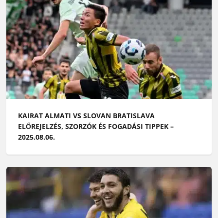
KAIRAT ALMATI VS SLOVAN BRATISLAVA
ELŐREJELZÉS, SZORZÓK ÉS FOGADÁSI TIPPEK –
2025.08.06.