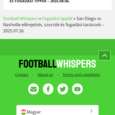
ÉS FOGADÁSI TIPPEK – 2025.08.06.
Football Whispers
»
Fogadási tippek
»
San Diego vs
Nashville előrejelzés, szorzók és fogadási tanácsok –
2025.07.26.
Contact
-
About us
-
Terms and conditions
Magyar