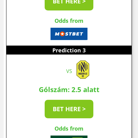
BET HERE >
Odds from
Prediction 3
VS
Gólszám: 2.5 alatt
BET HERE >
Odds from