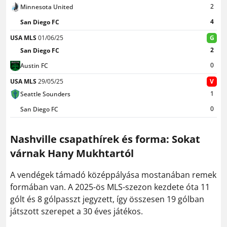
2
Minnesota United
4
San Diego FC
USA MLS
01/06/25
G
2
San Diego FC
0
Austin FC
USA MLS
29/05/25
V
1
Seattle Sounders
0
San Diego FC
Nashville csapathírek és forma: Sokat
várnak Hany Mukhtartól
A vendégek támadó középpályása mostanában remek
formában van. A 2025-ös MLS-szezon kezdete óta 11
gólt és 8 gólpasszt jegyzett, így összesen 19 gólban
játszott szerepet a 30 éves játékos.