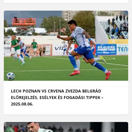
LECH POZNAN VS CRVENA ZVEZDA BELGRÁD
ELŐREJELZÉS, ESÉLYEK ÉS FOGADÁSI TIPPEK –
2025.08.06.