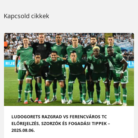
Kapcsold cikkek
LUDOGORETS RAZGRAD VS FERENCVÁROS TC
ELŐREJELZÉS, SZORZÓK ÉS FOGADÁSI TIPPEK –
2025.08.06.