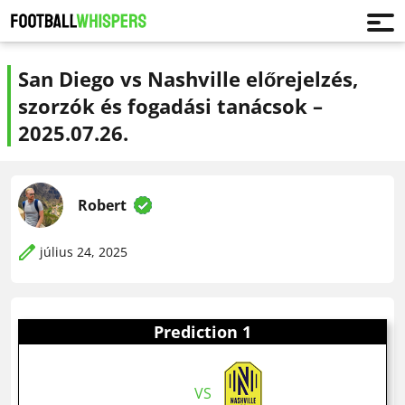
San Diego vs Nashville előrejelzés,
szorzók és fogadási tanácsok –
2025.07.26.
Robert
július 24, 2025
Prediction 1
VS