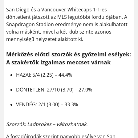
San Diego és a Vancouver Whitecaps 1-1-es
döntetlent játszott az MLS legutóbbi fordulójában. A
Snapdragon Stadion eredménye nem is alakulhatott
volna másként, mivel a két klub szinte azonos
mennyiségű helyzetet alakított ki.
Mérkőzés előtti szorzók és győzelmi esélyek:
A szakértők izgalmas meccset várnak
HAZAI: 5/4 (2.25) – 44.4%
DÖNTETLEN: 27/10 (3.70) – 27.0%
VENDÉG: 2/1 (3.00) – 33.3%
Szorzók: Ladbrokes – változhatnak.
A fogadóirodák szerint nagyobb esélye van San