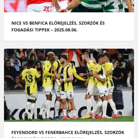
NICE VS BENFICA ELŐREJELZÉS, SZORZÓK ÉS
FOGADÁSI TIPPEK – 2025.08.06.
FEYENOORD VS FENERBAHCE ELŐREJELZÉS, SZORZÓK