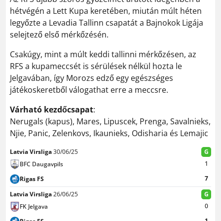
hétvégén a Lett Kupa keretében, miután múlt héten
legyőzte a Levadia Tallinn csapatát a Bajnokok Ligája
selejtező első mérkőzésén.
Csakúgy, mint a múlt keddi tallinni mérkőzésen, az
RFS a kupameccsét is sérülések nélkül hozta le
Jelgavában, így Morozs edző egy egészséges
játékoskeretből válogathat erre a meccsre.
Várható kezdőcsapat
:
Nerugals (kapus), Mares, Lipuscek, Prenga, Savalnieks,
Njie, Panic, Zelenkovs, Ikaunieks, Odisharia és Lemajic
Latvia Virsliga
30/06/25
G
1
BFC Daugavpils
7
Rigas FS
Latvia Virsliga
26/06/25
G
0
FK Jelgava
1