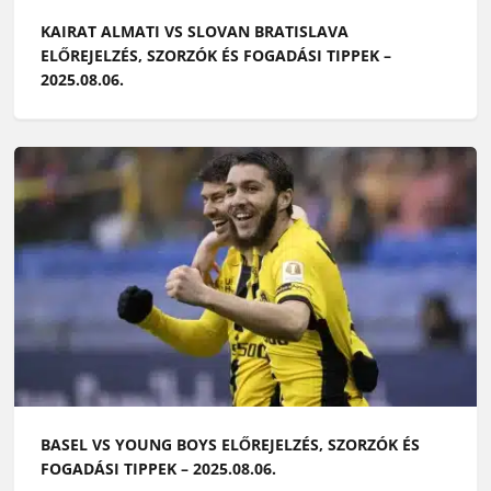
KAIRAT ALMATI VS SLOVAN BRATISLAVA
ELŐREJELZÉS, SZORZÓK ÉS FOGADÁSI TIPPEK –
2025.08.06.
BASEL VS YOUNG BOYS ELŐREJELZÉS, SZORZÓK ÉS
FOGADÁSI TIPPEK – 2025.08.06.