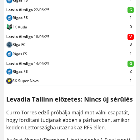
Rigas FS
Latvia Virsliga
22/06/25
G
1
Rigas FS
0
FK Auda
Latvia Virsliga
18/06/25
V
3
Riga FC
1
Rigas FS
Latvia Virsliga
14/06/25
G
2
Rigas FS
1
SK Super Nova
Levadia Tallinn előzetes: Nincs új sérülés
Curro Torres edző próbálja majd motiválni csapatát,
hogy fordítani tudjanak ebben a párharcban, amikor
kedden Lettországba utaznak az RFS ellen.
Az észt élvonal (Premium Liiga) bajnoka 1-0-ra kapott