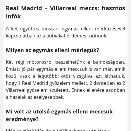
Real Madrid – Villarreal meccs: hasznos
infók
A két együttes mostani egymás elleni mérkőzésével
kapcsolatban az alábbiakat érdemes tudnunk:
Milyen az egymás elleni mérlegük?
Két régi motorosról beszélhetünk a bajnokságban.
Emiatt jó pár egymás elleni meccsük is van már, amik
közül csak a legutóbbi ötöt vizsgálva azt láthatjuk,
hogy 1 Real Madrid győzelem mellett, 2 döntetlen és 2
Villarreal győzelem született. Ennek ellenére azonban
a hazaiak az esélyesebbek.
Mi volt az utolsó egymás elleni meccsük
eredménye?