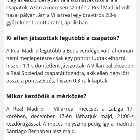
Még az előző idényben találkozhattak utoljára a
csapatok. Azon a meccsen szintén a Real Madrid volt
hazai pályán, ám a Villarreal egy bravúros 2:3-s
győzelmet tudott aratni, áprilisban.
Ki ellen játszottak legutóbb a csapatok?
A Real Madrid legutóbb a Betis vendége volt, ahonnan
némi meglepetésre csak egy pontot tudtak elhozni,
hiszen 1:1-s döntetlent játszottak. A Villarreal eközben
a Real Sociedad csapatát fogadta, akik ellen nem jött
össze a pontszerzés, hiszen 0:3-ra kikaptak.
Mikor kezdődik a mérkőzés?
A Real Madrid – Villarreal meccset a LaLiga 17.
körében, december 17-én láthatjuk majd, 21:00-s
kezdőrúgással. A meccs helyszíne pedig így a madridi
Santiago Bernabeu lesz majd.