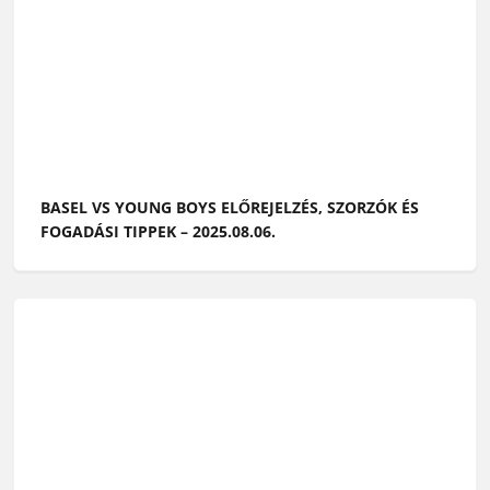
BASEL VS YOUNG BOYS ELŐREJELZÉS, SZORZÓK ÉS
FOGADÁSI TIPPEK – 2025.08.06.