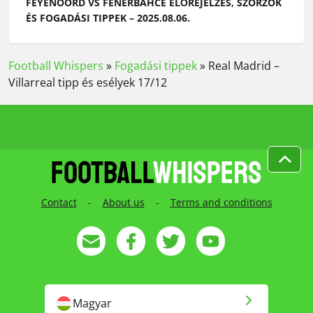
FEYENOORD VS FENERBAHCE ELŐREJELZÉS, SZORZÓK
ÉS FOGADÁSI TIPPEK – 2025.08.06.
Football Whispers
»
Fogadási tippek
»
Real Madrid –
Villarreal tipp és esélyek 17/12
Contact
-
About us
-
Terms and conditions
Magyar