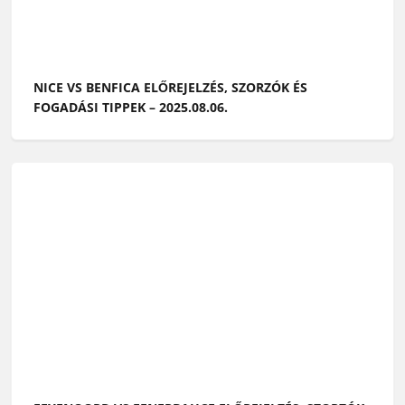
NICE VS BENFICA ELŐREJELZÉS, SZORZÓK ÉS
FOGADÁSI TIPPEK – 2025.08.06.