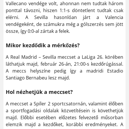
Vallecano vendége volt, ahonnan nem tudtak három
ponttal távozni, hiszen 1:1-s döntetlent tudtak csak
elérni. A Sevilla hasonlóan járt a Valencia
vendégeként, de számukra még a gólszerzés sem jött
össze, így 0:0-al zártak a felek.
Mikor kezdődik a mérkőzés?
A Real Madrid – Sevilla meccset a LaLiga 26. körében
láthatjuk majd, február 26-án, 21:00-s kezdőrúgással.
A meccs helyszíne pedig így a madridi Estadio
Santiago Bernabeu lesz majd.
Hol nézhetjük a meccset?
A meccset a Spíler 2 sportcsatornán, valamint élőben
a sportfogadási oldalak közvetítésein is követhetjük
majd. Előbbi esetében előzetes felvezető műsorban
elemzik majd a kezdőket, korábbi eredményeket. A