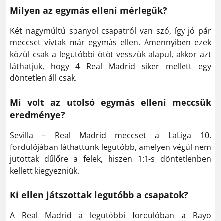
Milyen az egymás elleni mérlegük?
Két nagymúltú spanyol csapatról van szó, így jó pár
meccset vívtak már egymás ellen. Amennyiben ezek
közül csak a legutóbbi ötöt vesszük alapul, akkor azt
láthatjuk, hogy 4 Real Madrid siker mellett egy
döntetlen áll csak.
Mi volt az utolsó egymás elleni meccsük
eredménye?
Sevilla – Real Madrid meccset a LaLiga 10.
fordulójában láthattunk legutóbb, amelyen végül nem
jutottak dűlőre a felek, hiszen 1:1-s döntetlenben
kellett kiegyezniük.
Ki ellen játszottak legutóbb a csapatok?
A Real Madrid a legutóbbi fordulóban a Rayo