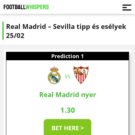
Real Madrid – Sevilla tipp és esélyek
25/02
Prediction 1
VS
Real Madrid nyer
1.30
BET HERE >