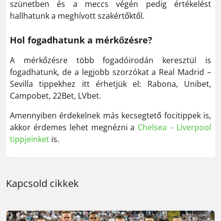
szünetben és a meccs végén pedig értékelést
hallhatunk a meghívott szakértőktől.
Hol fogadhatunk a mérkőzésre?
A mérkőzésre több fogadóirodán keresztül is
fogadhatunk, de a legjobb szorzókat a Real Madrid –
Sevilla tippekhez itt érhetjük el: Rabona, Unibet,
Campobet, 22Bet, LVbet.
Amennyiben érdekelnek más kecsegtető focitippek is,
akkor érdemes lehet megnézni a
Chelsea – Liverpool
tippjeinket
is.
Kapcsold cikkek