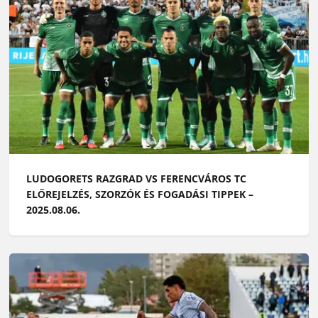
LUDOGORETS RAZGRAD VS FERENCVÁROS TC
ELŐREJELZÉS, SZORZÓK ÉS FOGADÁSI TIPPEK –
2025.08.06.