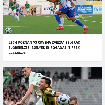
LECH POZNAN VS CRVENA ZVEZDA BELGRÁD
ELŐREJELZÉS, ESÉLYEK ÉS FOGADÁSI TIPPEK –
2025.08.06.