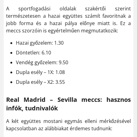
A sportfogadási oldalak szakértői szerint
természetesen a hazai együttes számít favoritnak a
jobb forma és a hazai pálya előnye miatt is. Ez a
meccs szorzóin is egyértelműen megmutatkozik:
Hazai győzelem: 1.30
Döntetlen: 6.10
Vendég győzelem: 9.50
Dupla esély – 1X: 1.08
Dupla esély – X2: 3.55
Real Madrid – Sevilla meccs: hasznos
infók, tudnivalók
A két együttes mostani egymás elleni mérkőzésével
kapcsolatban az alábbiakat érdemes tudnunk: