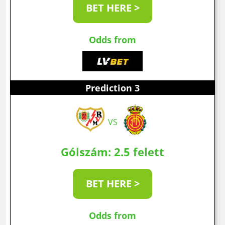
BET HERE >
Odds from
Prediction 3
VS
Gólszám: 2.5 felett
BET HERE >
Odds from