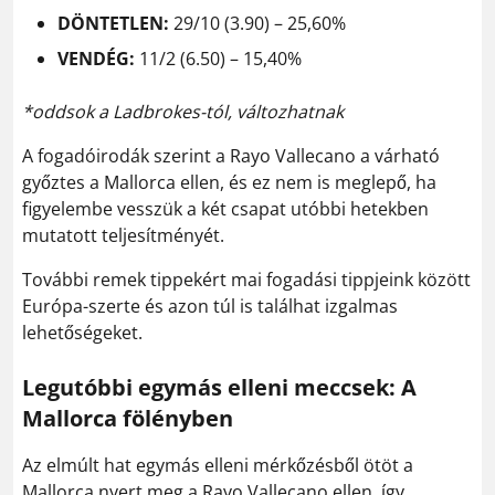
DÖNTETLEN:
29/10 (3.90) – 25,60%
VENDÉG:
11/2 (6.50) – 15,40%
*oddsok a Ladbrokes-tól, változhatnak
A fogadóirodák szerint a Rayo Vallecano a várható
győztes a Mallorca ellen, és ez nem is meglepő, ha
figyelembe vesszük a két csapat utóbbi hetekben
mutatott teljesítményét.
További remek tippekért mai fogadási tippjeink között
Európa-szerte és azon túl is találhat izgalmas
lehetőségeket.
Legutóbbi egymás elleni meccsek: A
Mallorca fölényben
Az elmúlt hat egymás elleni mérkőzésből ötöt a
Mallorca nyert meg a Rayo Vallecano ellen, így