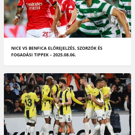
NICE VS BENFICA ELŐREJELZÉS, SZORZÓK ÉS
FOGADÁSI TIPPEK – 2025.08.06.