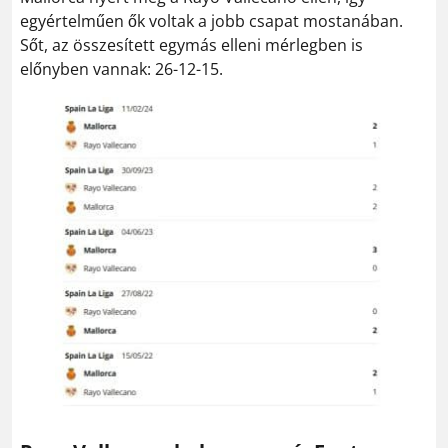
egyértelműen ők voltak a jobb csapat mostanában.
Sőt, az összesített egymás elleni mérlegben is
előnyben vannak: 26-12-15.