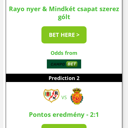
Rayo nyer & Mindkét csapat szerez
gólt
BET HERE >
Odds from
Prediction 2
VS
Pontos eredmény - 2:1