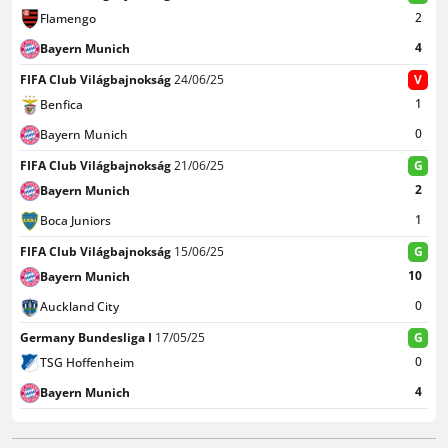
2
Flamengo
4
Bayern Munich
FIFA Club Világbajnokság
24/06/25
V
1
Benfica
0
Bayern Munich
FIFA Club Világbajnokság
21/06/25
G
2
Bayern Munich
1
Boca Juniors
FIFA Club Világbajnokság
15/06/25
G
10
Bayern Munich
0
Auckland City
Germany Bundesliga I
17/05/25
G
0
TSG Hoffenheim
4
Bayern Munich