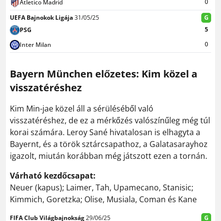
0
Atletico Madrid
UEFA Bajnokok Ligája
31/05/25
G
5
PSG
0
Inter Milan
Bayern München előzetes: Kim közel a
visszatéréshez
Kim Min-jae közel áll a sérüléséből való
visszatéréshez, de ez a mérkőzés valószínűleg még túl
korai számára. Leroy Sané hivatalosan is elhagyta a
Bayernt, és a török sztárcsapathoz, a Galatasarayhoz
igazolt, miután korábban még játszott ezen a tornán.
Várható kezdőcsapat:
Neuer (kapus); Laimer, Tah, Upamecano, Stanisic;
Kimmich, Goretzka; Olise, Musiala, Coman és Kane
FIFA Club Világbajnokság
29/06/25
G