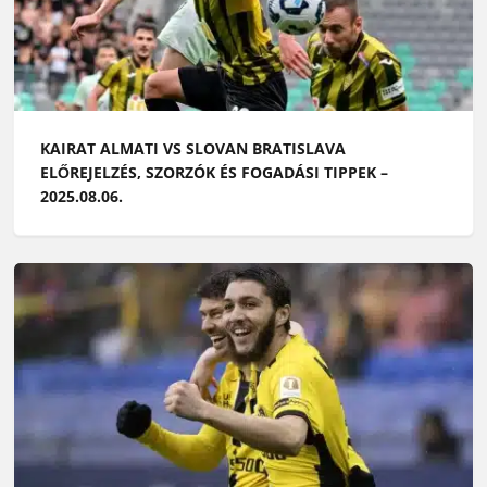
KAIRAT ALMATI VS SLOVAN BRATISLAVA
ELŐREJELZÉS, SZORZÓK ÉS FOGADÁSI TIPPEK –
2025.08.06.