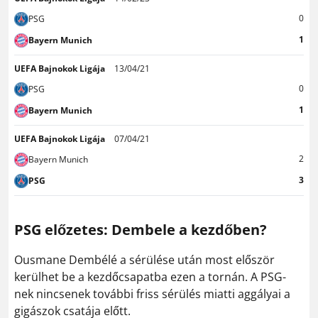
0
PSG
1
Bayern Munich
UEFA Bajnokok Ligája
13/04/21
0
PSG
1
Bayern Munich
UEFA Bajnokok Ligája
07/04/21
2
Bayern Munich
3
PSG
PSG előzetes: Dembele a kezdőben?
Ousmane Dembélé a sérülése után most először
kerülhet be a kezdőcsapatba ezen a tornán. A PSG-
nek nincsenek további friss sérülés miatti aggályai a
gigászok csatája előtt.