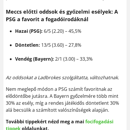
Meccs előtti oddsok és győzelmi esélyek: A
PSG a favorit a fogadóirodáknál
Hazai (PSG):
6/5 (2.20) – 45,5%
Döntetlen:
13/5 (3.60) – 27,8%
Vendég (Bayern):
2/1 (3.00) – 33,3%
Az oddsokat a Ladbrokes szolgáltatta, változhatnak.
Nem meglepő módon a PSG számít favoritnak az
elődöntőbe jutásra. A Bayern győzelmére több mint
30% az esély, míg a rendes játékidős döntetlent 30%
alá becsülik a számított valószínűségek alapján.
További tippekért nézd meg a mai
focifogadási
tippek
oldalunkat.