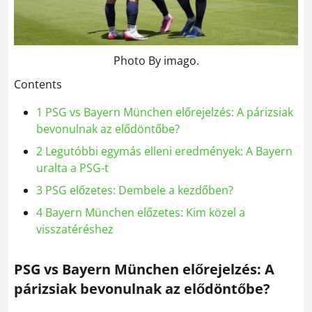
Photo By imago.
Contents
1
PSG vs Bayern München előrejelzés: A párizsiak
bevonulnak az elődöntőbe?
2
Legutóbbi egymás elleni eredmények: A Bayern
uralta a PSG-t
3
PSG előzetes: Dembele a kezdőben?
4
Bayern München előzetes: Kim közel a
visszatéréshez
PSG vs Bayern München előrejelzés: A
párizsiak bevonulnak az elődöntőbe?