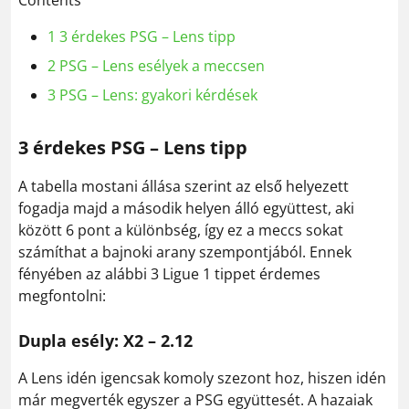
Contents
1
3 érdekes PSG – Lens tipp
2
PSG – Lens esélyek a meccsen
3
PSG – Lens: gyakori kérdések
3 érdekes PSG – Lens tipp
A tabella mostani állása szerint az első helyezett
fogadja majd a második helyen álló együttest, aki
között 6 pont a különbség, így ez a meccs sokat
számíthat a bajnoki arany szempontjából. Ennek
fényében az alábbi 3 Ligue 1 tippet érdemes
megfontolni:
Dupla esély: X2 – 2.12
A Lens idén igencsak komoly szezont hoz, hiszen idén
már megverték egyszer a PSG együttesét. A hazaiak