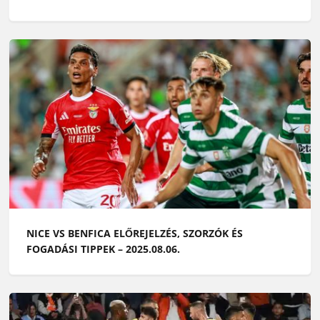
NICE VS BENFICA ELŐREJELZÉS, SZORZÓK ÉS
FOGADÁSI TIPPEK – 2025.08.06.