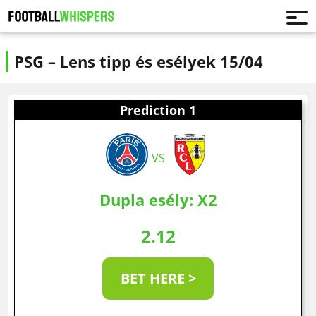
PSG – Lens tipp és esélyek 15/04
Prediction 1
VS
Dupla esély: X2
2.12
BET HERE >