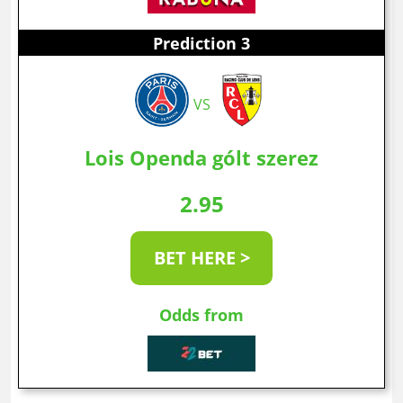
Prediction 3
VS
Lois Openda gólt szerez
2.95
BET HERE >
Odds from