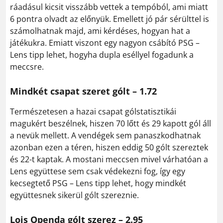
ráadásul kicsit visszább vettek a tempóból, ami miatt
6 pontra olvadt az előnyük. Emellett jó pár sérülttel is
számolhatnak majd, ami kérdéses, hogyan hat a
játékukra. Emiatt viszont egy nagyon csábító PSG –
Lens tipp lehet, hogyha dupla eséllyel fogadunk a
meccsre.
Mindkét csapat szeret gólt – 1.72
Természetesen a hazai csapat gólstatisztikái
magukért beszélnek, hiszen 70 lőtt és 29 kapott gól áll
a nevük mellett. A vendégek sem panaszkodhatnak
azonban ezen a téren, hiszen eddig 50 gólt szereztek
és 22-t kaptak. A mostani meccsen mivel várhatóan a
Lens együttese sem csak védekezni fog, így egy
kecsegtető PSG – Lens tipp lehet, hogy mindkét
együttesnek sikerül gólt szereznie.
Lois Openda gólt szerez – 2.95