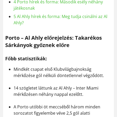
4
Porto hírek és forma: Második esély néhány
játékosnak
5
Al Ahly hírek és forma: Meg tudja csinálni az Al
Ahly?
Porto – Al Ahly előrejelzés: Takarékos
Sárkányok győznek előre
Főbb statisztikák:
Mindkét csapat első Klubvilágbajnokság
mérkőzése gól nélküli döntetlennel végződött.
14 szögletet láttunk az Al Ahly – Inter Miami
mérkőzésen néhány nappal ezelőtt.
A Porto utóbbi öt meccséből három minden
sorozatot figyelembe véve 2,5 gól alatti