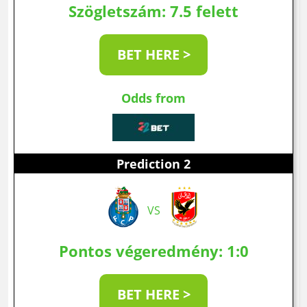
Szögletszám: 7.5 felett
BET HERE >
Odds from
Prediction 2
VS
Pontos végeredmény: 1:0
BET HERE >