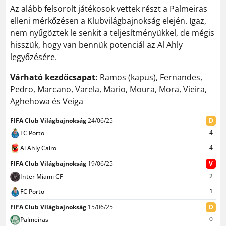
Az alább felsorolt játékosok vettek részt a Palmeiras
elleni mérkőzésen a Klubvilágbajnokság elején. Igaz,
nem nyűgöztek le senkit a teljesítményükkel, de mégis
hisszük, hogy van bennük potenciál az Al Ahly
legyőzésére.
Várható kezdőcsapat:
Ramos (kapus), Fernandes,
Pedro, Marcano, Varela, Mario, Moura, Mora, Vieira,
Aghehowa és Veiga
FIFA Club Világbajnokság
24/06/25
D
4
FC Porto
4
Al Ahly Cairo
FIFA Club Világbajnokság
19/06/25
V
2
Inter Miami CF
1
FC Porto
FIFA Club Világbajnokság
15/06/25
D
0
Palmeiras