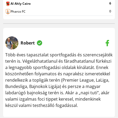
6
Al Ahly Cairo
0
Pharco FC
Robert
Több éves tapasztalat sportfogadás és szerencsejáték
terén is. Végeláthatatlanul és fáradhatatlanul fürkészi
a legnagyobb sportfogadási oldalak kínálatát. Ennek
köszönhetően folyamatos és naprakész ismeretekkel
rendelkezik a topligák terén (Premier League, LaLiga,
Bundesliga, Bajnokok Ligája) és persze a magyar
labdarúgó bajnokság terén is. Akár a „napi tuti”, akár
valami izgalmas foci tippet keresel, mindenkinek
készül valami testhezálló fogadással.