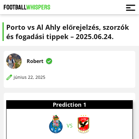
Porto vs Al Ahly előrejelzés, szorzók
és fogadási tippek – 2025.06.24.
Robert
június 22, 2025
Prediction 1
VS