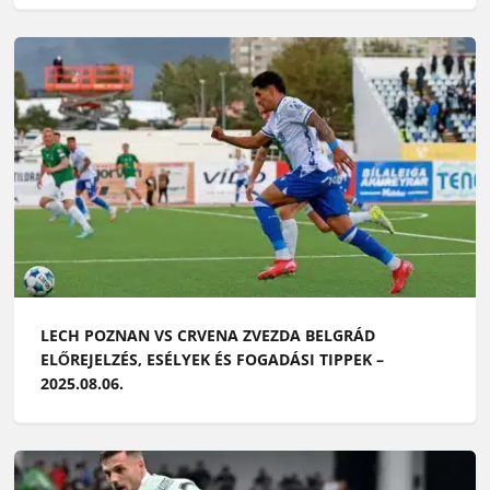
LECH POZNAN VS CRVENA ZVEZDA BELGRÁD
ELŐREJELZÉS, ESÉLYEK ÉS FOGADÁSI TIPPEK –
2025.08.06.