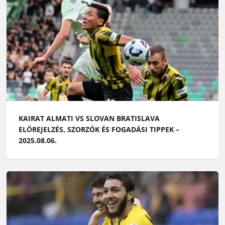
KAIRAT ALMATI VS SLOVAN BRATISLAVA
ELŐREJELZÉS, SZORZÓK ÉS FOGADÁSI TIPPEK –
2025.08.06.