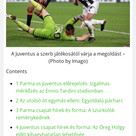
A Juventus a szerb játékosától várja a megoldást –
(Photo by Imago)
Contents
1
Parma vs Juventus előrejelzés: Izgalmas
mérkőzés az Ennio Tardini stadionban
2
Az utolsó öt egymás elleni: Egyoldalú párharc
3
Parma csapat hírek és forma: A szurkolók
reménykednek
4
Juventus csapat hírek és forma: Az Öreg Hölgy
előtt kihagyhatatlan lehetőség