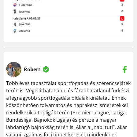
Robert
Több éves tapasztalat sportfogadás és szerencsejáték
terén is. Végeláthatatlanul és fáradhatatlanul fürkészi
a legnagyobb sportfogadási oldalak kínálatát. Ennek
köszönhetően folyamatos és naprakész ismeretekkel
rendelkezik a topligák terén (Premier League, LaLiga,
Bundesliga, Bajnokok Ligája) és persze a magyar
labdarúgó bajnokság terén is. Akár a „napi tuti”, akár
valami izgalmas foci tippet keresel, mindenkinek