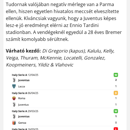
Tudornak valójában negatív mérlege van a Parma
ellen, hiszen egyetlen hivatalos meccsét elveszítette
ellenük. Kíváncsiak vagyunk, hogy a Juventus képes
lesz-e jó eredményt elérni az Ennio Tardini
stadionban. A vendégeknél egyedül a 28 éves Bremer
számít komolyabb sérültnek.
Várható kezdő:
Di Gregorio (kapus), Kalulu, Kelly,
Veiga, Thuram, McKennie, Locatelli, Gonzalez,
Koopmeiners, Yildiz & Vlahovic