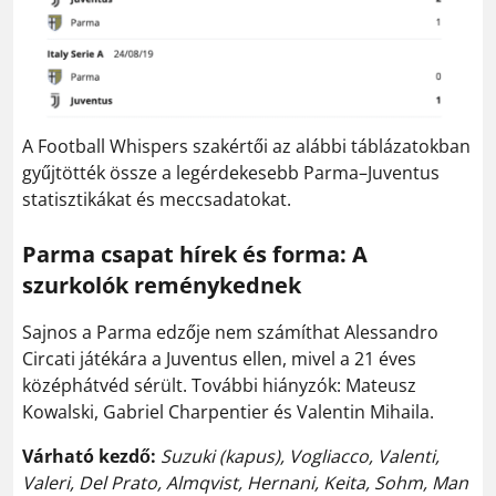
A Football Whispers szakértői az alábbi táblázatokban
gyűjtötték össze a legérdekesebb Parma–Juventus
statisztikákat és meccsadatokat.
Parma csapat hírek és forma: A
szurkolók reménykednek
Sajnos a Parma edzője nem számíthat Alessandro
Circati játékára a Juventus ellen, mivel a 21 éves
középhátvéd sérült. További hiányzók: Mateusz
Kowalski, Gabriel Charpentier és Valentin Mihaila.
Várható kezdő:
Suzuki (kapus), Vogliacco, Valenti,
Valeri, Del Prato, Almqvist, Hernani, Keita, Sohm, Man