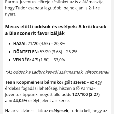
Parma–Juventus előrejelzésünket az is alátámasztja,
hogy Tudor csapata legutóbbi bajnokiján is 2-1-re
nyert.
Meccs előtti oddsok és esélyek: A kritikusok
a Bianconerit favorizálják
HAZAI:
71/20 (4.55) – 20,8%
DÖNTETLEN:
53/20 (3.65) – 26,2%
VENDÉG:
4/5 (1.80) – 53,0%
*
Az oddsok a Ladbrokes-tól származnak, változhatnak
Teun Koopmeiners bármikor gólt szerez
– ez egy
érdekes fogadási lehetőség, hiszen a fő Parma–
Juventus tippünk mögött álló odds
127/100 (2.27)
,
ami
44,05%
esélyt jelent a sikerre.
Ha arra kíváncsi, kik az
esélyesek
, tudnia kell, hogy az