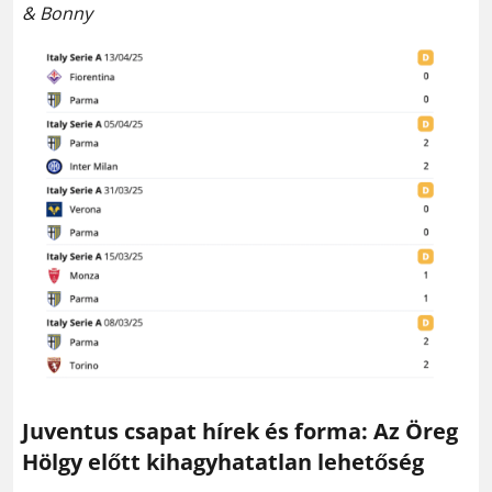
& Bonny
Juventus csapat hírek és forma: Az Öreg
Hölgy előtt kihagyhatatlan lehetőség