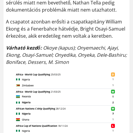
sérülés miatt nem bevethető, Nathan Tella pedig
dokumentációs problémák miatt nem utazhatott.
A csapatot azonban erősíti a csapatkapitány William
Ekong és a Fenerbahce hátvédje, Bright Osayi-Samuel
érkezése, akik eredetileg nem voltak a keretben.
Várható kezdő:
Okoye (kapus); Onyemaechi, Ajayi,
Ekong, Osayi-Samuel; Onyedika, Onyeka, Dele-Bashiru;
Boniface, Dessers, M. Simon