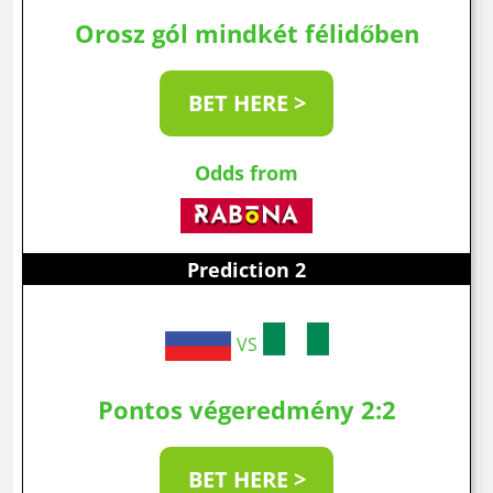
Orosz gól mindkét félidőben
BET HERE >
Odds from
Prediction 2
VS
Pontos végeredmény 2:2
BET HERE >