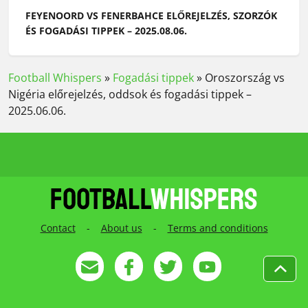
FEYENOORD VS FENERBAHCE ELŐREJELZÉS, SZORZÓK
ÉS FOGADÁSI TIPPEK – 2025.08.06.
Football Whispers
»
Fogadási tippek
»
Oroszország vs
Nigéria előrejelzés, oddsok és fogadási tippek –
2025.06.06.
Contact
-
About us
-
Terms and conditions