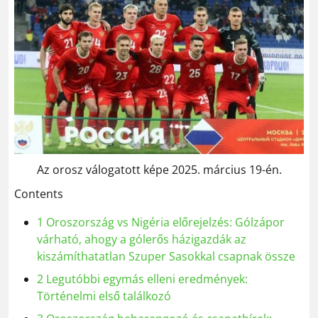
Az orosz válogatott képe 2025. március 19-én.
Contents
1
Oroszország vs Nigéria előrejelzés: Gólzápor
várható, ahogy a gólerős házigazdák az
kiszámíthatatlan Szuper Sasokkal csapnak össze
2
Legutóbbi egymás elleni eredmények:
Történelmi első találkozó