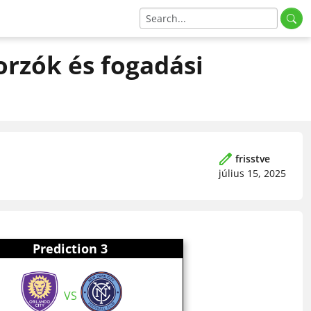
orzók és fogadási
frisstve
július 15, 2025
Prediction 3
VS