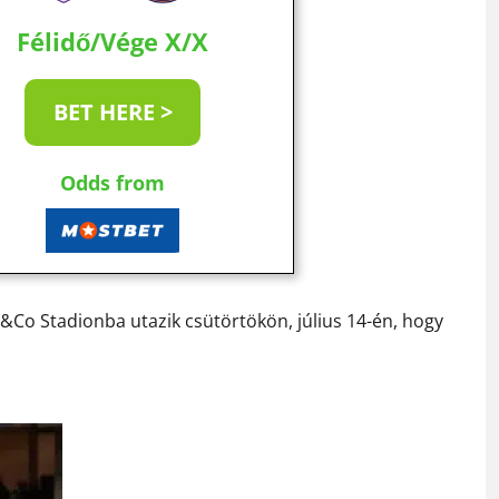
Félidő/Vége X/X
BET HERE >
Odds from
&Co Stadionba utazik csütörtökön, július 14-én, hogy