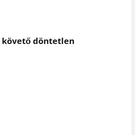
 követő döntetlen