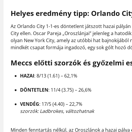
Helyes eredmény tipp:
Orlando Cit
Az Orlando City 1-1-es döntetlent játszott hazai pályá
City ellen. Oscar Pareja „Oroszlánjai” jelenleg a hatod
olyan New York City, amely az utóbbi hat bajnokijából 
mindkét csapat formája ingadozó, egy sok gólt hozó d
Meccs előtti szorzók és győzelmi 
HAZAI
: 8/13 (1.61) – 62,1%
DÖNTETLEN
: 11/4 (3.75) – 26,6%
VENDÉG
: 17/5 (4.40) – 22,7%
szorzók: Ladbrokes, változhatnak
Minden fenntartás nélkül, az Oroszlánok a hazai pály