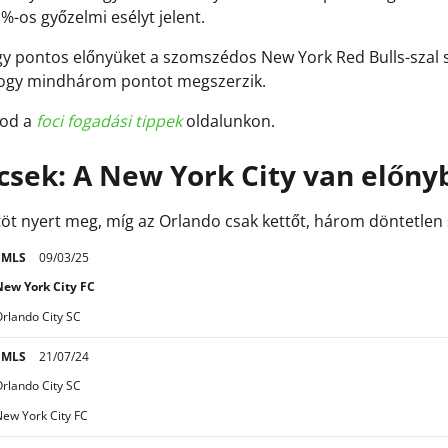
%-os győzelmi esélyt jelent.
gy pontos előnyüket a szomszédos New York Red Bulls-szal s
, hogy mindhárom pontot megszerzik.
lod a
foci fogadási tippek
oldalunkon.
csek: A New York City van előny
öt nyert meg, míg az Orlando csak kettőt, három döntetlen 
 MLS
09/03/25
New York City FC
rlando City SC
 MLS
21/07/24
rlando City SC
ew York City FC