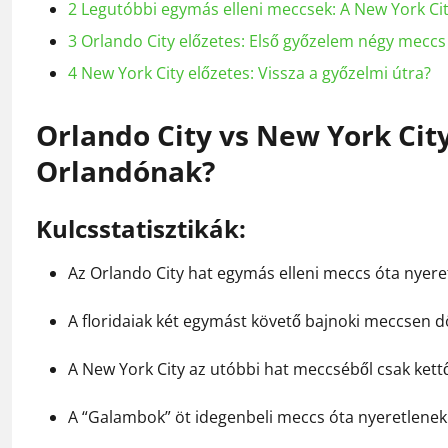
2
Legutóbbi egymás elleni meccsek: A New York Ci
3
Orlando City előzetes: Első győzelem négy meccs
4
New York City előzetes: Vissza a győzelmi útra?
Orlando City vs New York Cit
Orlandónak?
Kulcsstatisztikák:
Az Orlando City hat egymás elleni meccs óta nyeret
A floridaiak két egymást követő bajnoki meccsen dö
A New York City az utóbbi hat meccséből csak kettő
A “Galambok” öt idegenbeli meccs óta nyeretlenek