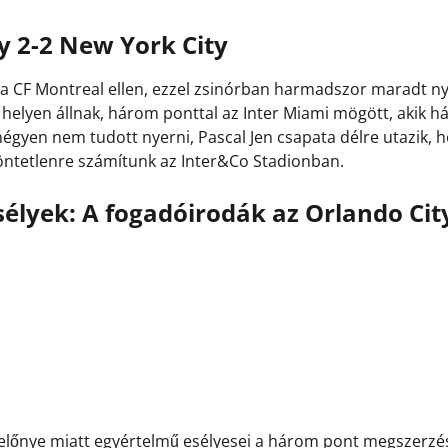
y 2-2 New York City
n a CF Montreal ellen, ezzel zsinórban harmadszor maradt ny
ik helyen állnak, három ponttal az Inter Miami mögött, akik 
négyen nem tudott nyerni, Pascal Jen csapata délre utazik,
öntetlenre számítunk az Inter&Co Stadionban.
esélyek: A fogadóirodák az Orlando Ci
a előnye miatt egyértelmű esélyesei a három pont megszerz