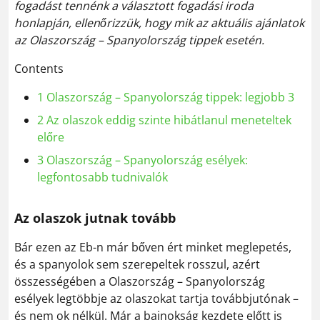
fogadást tennénk a választott fogadási iroda
honlapján, ellenőrizzük, hogy mik az aktuális ajánlatok
az Olaszország – Spanyolország tippek esetén.
Contents
1
Olaszország – Spanyolország tippek: legjobb 3
2
Az olaszok eddig szinte hibátlanul meneteltek
előre
3
Olaszország – Spanyolország esélyek:
legfontosabb tudnivalók
Az olaszok jutnak tovább
Bár ezen az Eb-n már bőven ért minket meglepetés,
és a spanyolok sem szerepeltek rosszul, azért
összességében a Olaszország – Spanyolország
esélyek legtöbbje az olaszokat tartja továbbjutónak –
és nem ok nélkül. Már a bajnokság kezdete előtt is