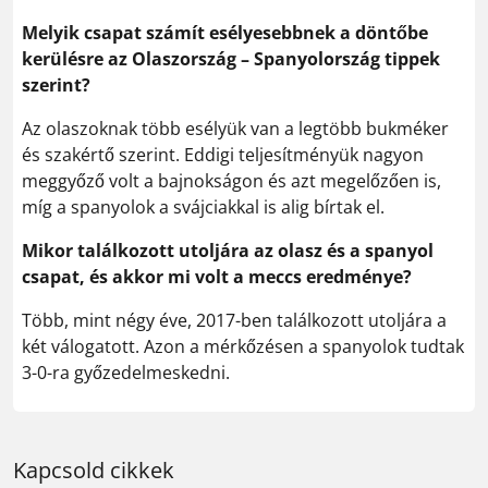
Melyik csapat számít esélyesebbnek a döntőbe
kerülésre az Olaszország – Spanyolország tippek
szerint?
Az olaszoknak több esélyük van a legtöbb bukméker
és szakértő szerint. Eddigi teljesítményük nagyon
meggyőző volt a bajnokságon és azt megelőzően is,
míg a spanyolok a svájciakkal is alig bírtak el.
Mikor találkozott utoljára az olasz és a spanyol
csapat, és akkor mi volt a meccs eredménye?
Több, mint négy éve, 2017-ben találkozott utoljára a
két válogatott. Azon a mérkőzésen a spanyolok tudtak
3-0-ra győzedelmeskedni.
Kapcsold cikkek