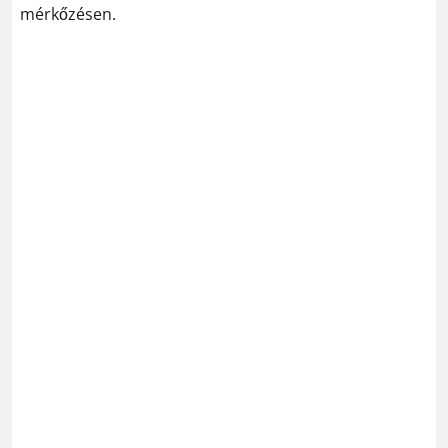
mérkőzésen.