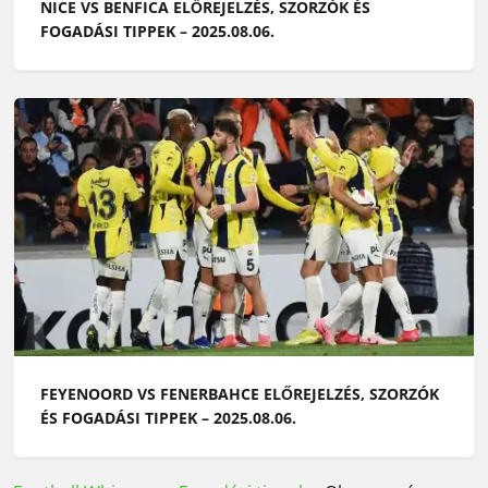
NICE VS BENFICA ELŐREJELZÉS, SZORZÓK ÉS
FOGADÁSI TIPPEK – 2025.08.06.
FEYENOORD VS FENERBAHCE ELŐREJELZÉS, SZORZÓK
ÉS FOGADÁSI TIPPEK – 2025.08.06.