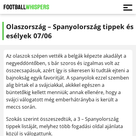
Olaszország – Spanyolország tippek és
esélyek 07/06
Az olaszok szépen vették a belgák képezte akadályt a
negyeddöntőben, s bár szoros és izgalmas volt az
összecsapásuk, azért így is sikeresen ki tudták ejteni a
bajnokság egyik favoritját. A spanyolok ezzel szemben
alig bírtak el a svájciakkal, akikkel egészen a
büntetőkig kellett menniük; annak ellenére, hogy a
svájci válogatott még emberhátrányba is került a
meccs során.
Szokás szerint összeszedtük, a 3 – Spanyolország
tippek listáját, melyhez több fogadási oldal ajánlata
közül is válogattunk.