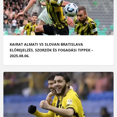
KAIRAT ALMATI VS SLOVAN BRATISLAVA
ELŐREJELZÉS, SZORZÓK ÉS FOGADÁSI TIPPEK –
2025.08.06.