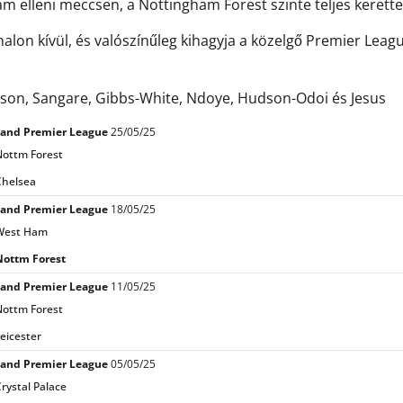
 elleni meccsen, a Nottingham Forest szinte teljes kerette
on kívül, és valószínűleg kihagyja a közelgő Premier Leagu
erson, Sangare, Gibbs-White, Ndoye, Hudson-Odoi és Jesus
land Premier League
25/05/25
Nottm Forest
Chelsea
land Premier League
18/05/25
West Ham
Nottm Forest
land Premier League
11/05/25
Nottm Forest
eicester
land Premier League
05/05/25
rystal Palace