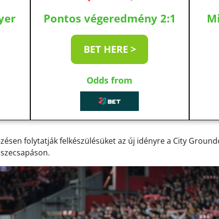
yer
Pontos végeredmény 2:1
Mi
BET HERE >
Odds from
ésen folytatják felkészülésüket az új idényre a City Ground
összecsapáson.