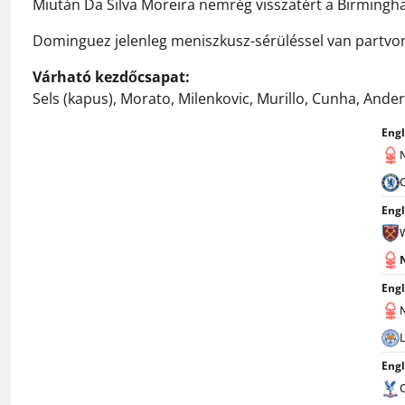
Miután Da Silva Moreira nemrég visszatért a Birmingham
Dominguez jelenleg meniszkusz-sérüléssel van partvonal
Várható kezdőcsapat:
Sels (kapus), Morato, Milenkovic, Murillo, Cunha, And
Eng
Eng
Eng
L
Eng
C