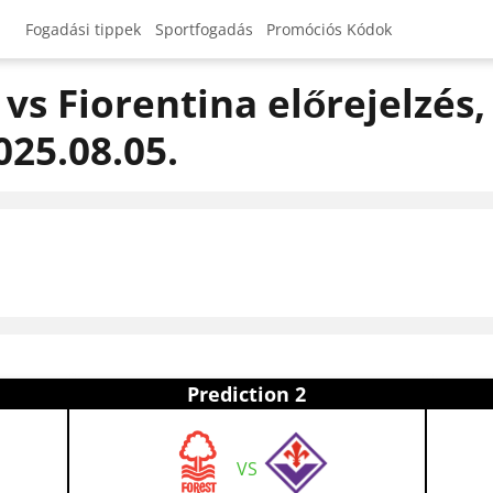
Fogadási tippek
Sportfogadás
Promóciós Kódok
Legjobb sportfogadási oldalak
Betmatch promóciós kód
s Fiorentina előrejelzés,
Legjobb sportfogadási alkalmazás
Boabet Promóciós kód
025.08.05.
Sportfogadási bónuszok
22bet promóciós kód
BetOnRed promóciós kód
MostBet promókód
1xBet promóciós kód
Prediction 2
VS