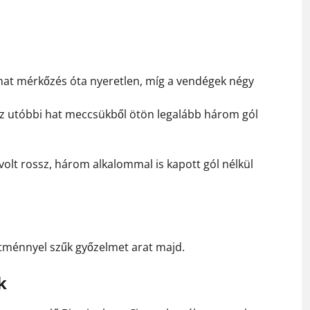
 hat mérkőzés óta nyeretlen, míg a vendégek négy
az utóbbi hat meccsükből ötön legalább három gól
lt rossz, három alkalommal is kapott gól nélkül
sítménnyel szűk győzelmet arat majd.
k