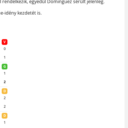
l rendelkezik, egyedül Dominguez sérült jelenleg.
e-idény kezdetét is.
V
0
1
G
1
2
D
2
2
D
1