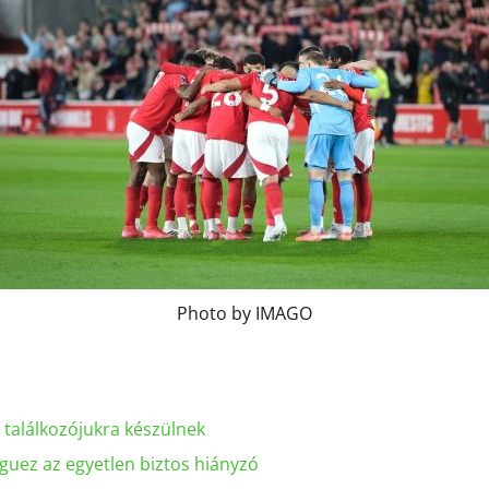
Photo by IMAGO
 találkozójukra készülnek
uez az egyetlen biztos hiányzó