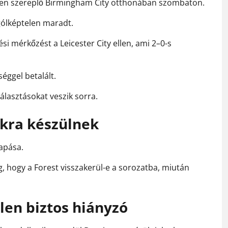
pben szereplő Birmingham City otthonában szombaton.
gólképtelen maradt.
si mérkőzést a Leicester City ellen, ami 2–0-s
éggel betalált.
választásokat veszik sorra.
ukra készülnek
sapása.
, hogy a Forest visszakerül-e a sorozatba, miután
en biztos hiányzó