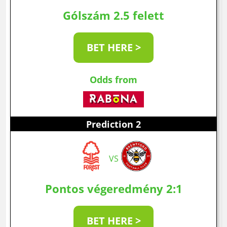
Gólszám 2.5 felett
BET HERE >
Odds from
Prediction 2
VS
Pontos végeredmény 2:1
BET HERE >