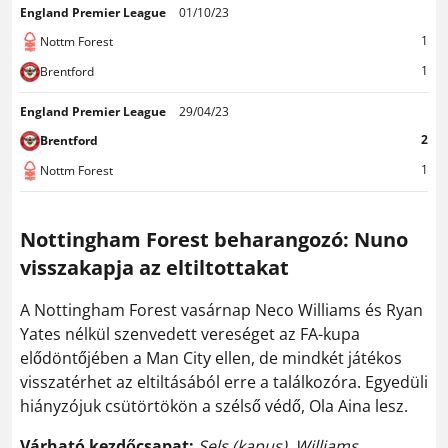
England Premier League
01/10/23
1
Nottm Forest
1
Brentford
England Premier League
29/04/23
2
Brentford
1
Nottm Forest
Nottingham Forest beharangozó: Nuno
visszakapja az eltiltottakat
A Nottingham Forest vasárnap Neco Williams és Ryan
Yates nélkül szenvedett vereséget az FA-kupa
elődöntőjében a Man City ellen, de mindkét játékos
visszatérhet az eltiltásából erre a találkozóra. Egyedüli
hiányzójuk csütörtökön a szélső védő, Ola Aina lesz.
Várható kezdőcsapat:
Sels (kapus), Williams,