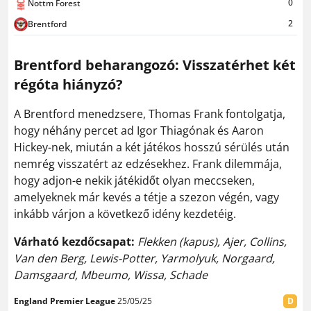
0
Nottm Forest
2
Brentford
Brentford beharangozó: Visszatérhet két
régóta hiányzó?
A Brentford menedzsere, Thomas Frank fontolgatja,
hogy néhány percet ad Igor Thiagónak és Aaron
Hickey-nek, miután a két játékos hosszú sérülés után
nemrég visszatért az edzésekhez. Frank dilemmája,
hogy adjon-e nekik játékidőt olyan meccseken,
amelyeknek már kevés a tétje a szezon végén, vagy
inkább várjon a következő idény kezdetéig.
Várható kezdőcsapat:
Flekken (kapus), Ajer, Collins,
Van den Berg, Lewis-Potter, Yarmolyuk, Norgaard,
Damsgaard, Mbeumo, Wissa, Schade
England Premier League
25/05/25
D