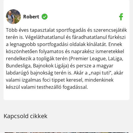
Robert
Több éves tapasztalat sportfogadás és szerencsejáték
terén is. Végeláthatatlanul és fáradhatatlanul fürkészi
a legnagyobb sportfogadási oldalak kínálatát. Ennek
köszönhetően folyamatos és naprakész ismeretekkel
rendelkezik a topligák terén (Premier League, LaLiga,
Bundesliga, Bajnokok Ligája) és persze a magyar
labdarúgó bajnokság terén is. Akár a „napi tuti”, akár
valami izgalmas foci tippet keresel, mindenkinek
készül valami testhezálló fogadással.
Kapcsold cikkek