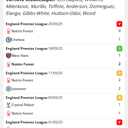
Milenkovic, Murillo, Toffolo, Anderson, Dominguez,
Elanga, Gibbs-White, Hudson-Odoi, Wood
England Premier League
25/05/25
V
0
Nottm Forest
1
Chelsea
England Premier League
18/05/25
G
1
West Ham
2
Nottm Forest
England Premier League
11/05/25
D
2
Nottm Forest
2
Leicester
England Premier League
05/05/25
D
1
Crystal Palace
1
Nottm Forest
England Premier League
01/05/25
V