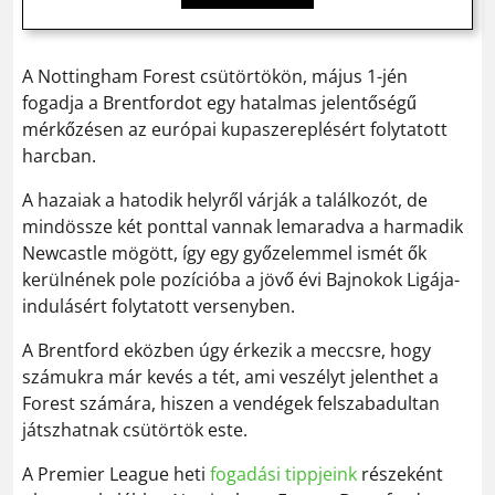
A Nottingham Forest csütörtökön, május 1-jén
fogadja a Brentfordot egy hatalmas jelentőségű
mérkőzésen az európai kupaszereplésért folytatott
harcban.
A hazaiak a hatodik helyről várják a találkozót, de
mindössze két ponttal vannak lemaradva a harmadik
Newcastle mögött, így egy győzelemmel ismét ők
kerülnének pole pozícióba a jövő évi Bajnokok Ligája-
indulásért folytatott versenyben.
A Brentford eközben úgy érkezik a meccsre, hogy
számukra már kevés a tét, ami veszélyt jelenthet a
Forest számára, hiszen a vendégek felszabadultan
játszhatnak csütörtök este.
A Premier League heti
fogadási tippjeink
részeként