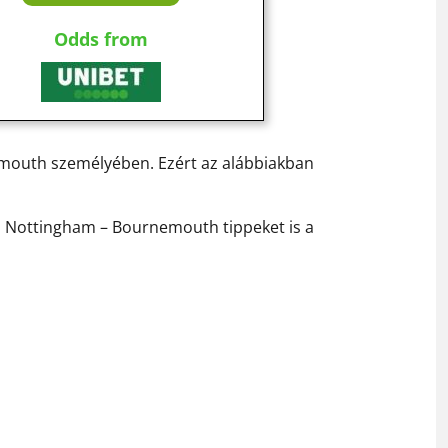
Odds from
emouth személyében. Ezért az alábbiakban
z Nottingham – Bournemouth tippeket is a