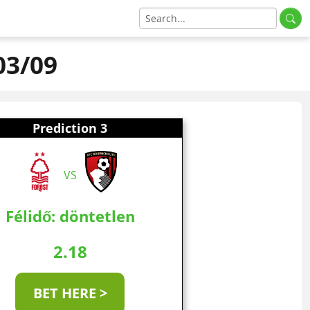
03/09
Prediction 3
VS
Félidő: döntetlen
2.18
BET HERE >