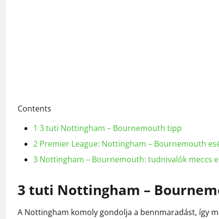
Contents
1
3 tuti Nottingham – Bournemouth tipp
2
Premier League: Nottingham – Bournemouth esé
3
Nottingham – Bournemouth: tudnivalók meccs el
3 tuti Nottingham – Bournem
A Nottingham komoly gondolja a bennmaradást, így má