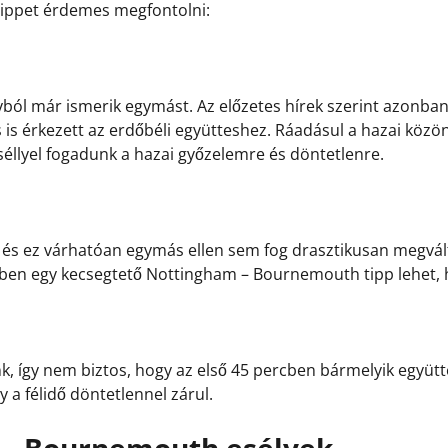
tippet érdemes megfontolni:
ból már ismerik egymást. Az előzetes hírek szerint azonba
 is érkezett az erdőbéli együtteshez. Ráadásul a hazai közö
éllyel fogadunk a hazai győzelemre és döntetlenre.
 és ez várhatóan egymás ellen sem fog drasztikusan megvált
en egy kecsegtető Nottingham – Bournemouth tipp lehet, h
, így nem biztos, hogy az első 45 percben bármelyik együttes
a félidő döntetlennel zárul.