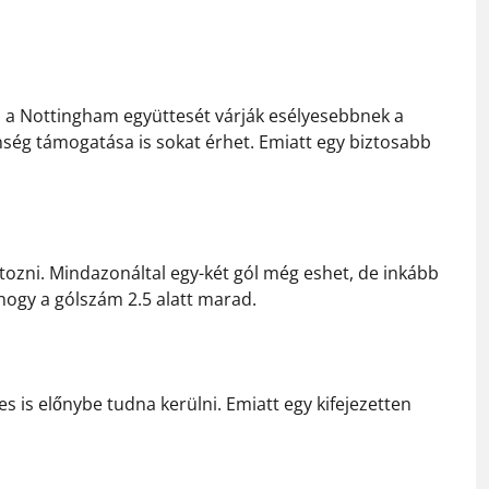
n a Nottingham együttesét várják esélyesebbnek a
nség támogatása is sokat érhet. Emiatt egy biztosabb
ozni. Mindazonáltal egy-két gól még eshet, de inkább
ogy a gólszám 2.5 alatt marad.
 is előnybe tudna kerülni. Emiatt egy kifejezetten