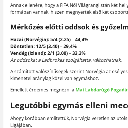
Annak ellenére, hogy a FIFA Női Világranglistán két hel
formában vannak, hiszen megnyerték első két csoportm
Mérkőzés előtti oddsok és győzelm
Hazai (Norvégia): 5/4 (2.25) – 44,4%
Döntetlen: 12/5 (3.40) – 29,4%
Vendég (Izland): 2/1 (3.00) – 33,3%
Az oddsokat a Ladbrokes szolgáltatta, változhatnak.
A számított valószínűségek szerint Norvégia az esélye
kimenetel aránylag közel van egymáshoz.
Emellett érdemes megnézni a
Mai Labdarúgó Fogadás
Legutóbbi egymás elleni mecc
Ahogy korábban említettük, Norvégia veretlen az utol
Ligájában.