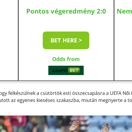
Pontos végeredmény 2:0
Nem 
BET HERE >
Odds from
ahogy felkészülnek a csütörtök esti összecsapásra a UEFA Nő
ott az egyenes kieséses szakaszba, miután megnyerte a tor