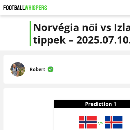
Norvégia női vs Izl
tippek – 2025.07.10
Robert
Prediction 1
VS