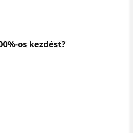
100%-os kezdést?