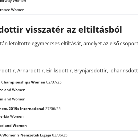
Norway Women
France Women
ottir visszatér az eltiltásból
tán letöltötte egymeccses eltiltását, amelyet az első csopo
ottir, Arnardottir, Eiriksdottir, Brynjarsdottir, Johannsdotti
o Championships Women
02/07/25
Iceland Women
Finland Women
enu2019s International
27/06/25
Serbia Women
Iceland Women
A Women's Nemzetek Ligája
03/06/25