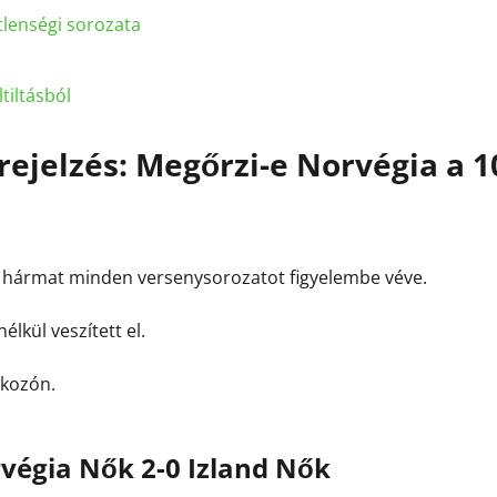
tlenségi sorozata
tiltásból
őrejelzés: Megőrzi-e Norvégia a 
 hármat minden versenysorozatot figyelembe véve.
lkül veszített el.
lkozón.
végia Nők 2-0 Izland Nők