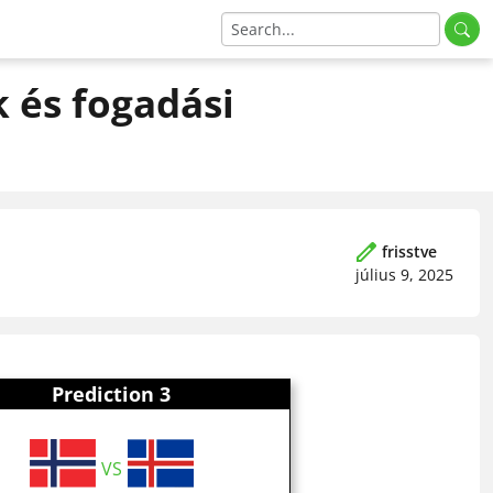
k és fogadási
frisstve
július 9, 2025
Prediction 3
VS