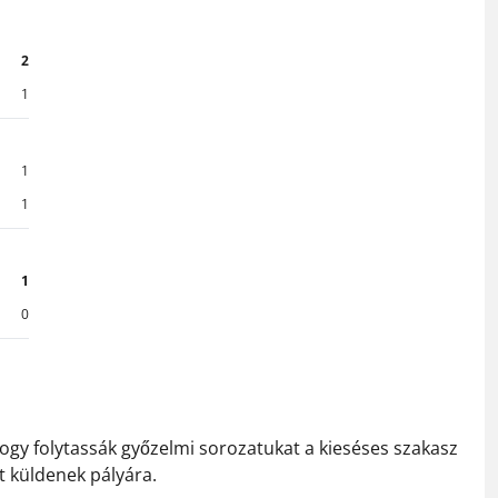
2
1
1
1
1
0
ogy folytassák győzelmi sorozatukat a kieséses szakasz
t küldenek pályára.