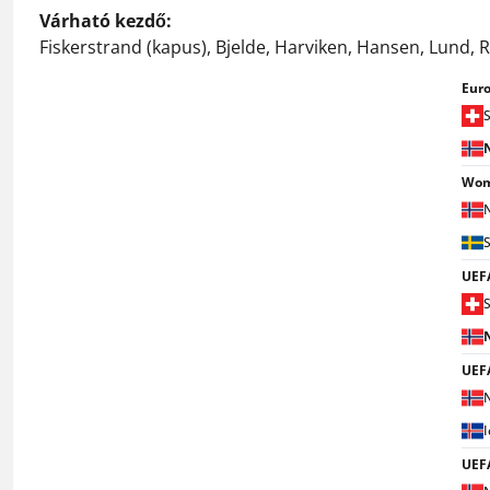
Várható kezdő:
Fiskerstrand (kapus), Bjelde, Harviken, Hansen, Lund,
Eur
Wom
UEF
UEF
UEF