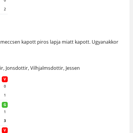
0
2
rtmeccsen kapott piros lapja miatt kapott. Ugyanakkor
r, Jonsdottir, Vilhjalmsdottir, Jessen
V
0
1
G
1
3
V