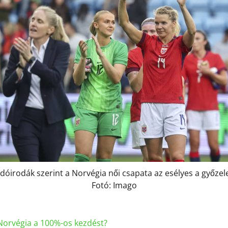
dóirodák szerint a Norvégia női csapata az esélyes a győze
Fotó: Imago
 Norvégia a 100%-os kezdést?