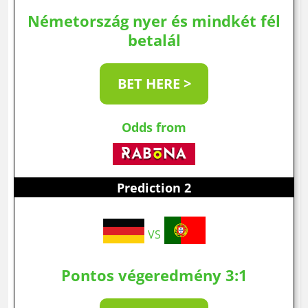
Németország nyer és mindkét fél
betalál
BET HERE >
Odds from
Prediction 2
VS
Pontos végeredmény 3:1