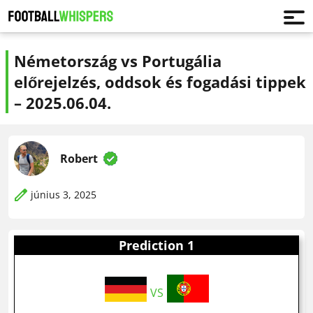
Németország vs Portugália
előrejelzés, oddsok és fogadási tippek
– 2025.06.04.
Robert
június 3, 2025
Prediction 1
VS