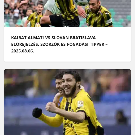
KAIRAT ALMATI VS SLOVAN BRATISLAVA
ELŐREJELZÉS, SZORZÓK ÉS FOGADÁSI TIPPEK –
2025.08.06.