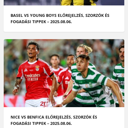
BASEL VS YOUNG BOYS ELŐREJELZÉS, SZORZÓK ÉS
FOGADÁSI TIPPEK – 2025.08.06.
NICE VS BENFICA ELŐREJELZÉS, SZORZÓK ÉS
FOGADÁSI TIPPEK – 2025.08.06.