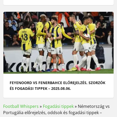
FEYENOORD VS FENERBAHCE ELŐREJELZÉS, SZORZÓK
ÉS FOGADÁSI TIPPEK – 2025.08.06.
Football Whispers
»
Fogadási tippek
»
Németország vs
Portugália előrejelzés, oddsok és fogadási tippek –