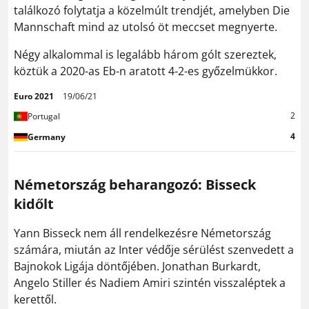
találkozó folytatja a közelmúlt trendjét, amelyben Die
Mannschaft mind az utolsó öt meccset megnyerte.
Négy alkalommal is legalább három gólt szereztek,
köztük a 2020-as Eb-n aratott 4-2-es győzelmükkor.
Euro 2021
19/06/21
2
Portugal
4
Germany
Németország beharangozó: Bisseck
kidőlt
Yann Bisseck nem áll rendelkezésre Németország
számára, miután az Inter védője sérülést szenvedett a
Bajnokok Ligája döntőjében. Jonathan Burkardt,
Angelo Stiller és Nadiem Amiri szintén visszaléptek a
kerettől.