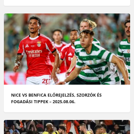
NICE VS BENFICA ELŐREJELZÉS, SZORZÓK ÉS
FOGADÁSI TIPPEK – 2025.08.06.