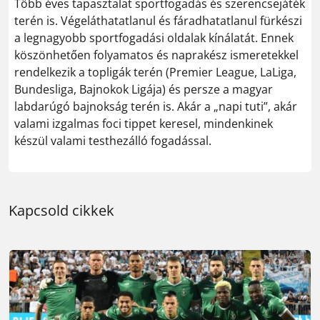
Több éves tapasztalat sportfogadás és szerencsejáték
terén is. Végeláthatatlanul és fáradhatatlanul fürkészi
a legnagyobb sportfogadási oldalak kínálatát. Ennek
köszönhetően folyamatos és naprakész ismeretekkel
rendelkezik a topligák terén (Premier League, LaLiga,
Bundesliga, Bajnokok Ligája) és persze a magyar
labdarúgó bajnokság terén is. Akár a „napi tuti”, akár
valami izgalmas foci tippet keresel, mindenkinek
készül valami testhezálló fogadással.
Kapcsold cikkek