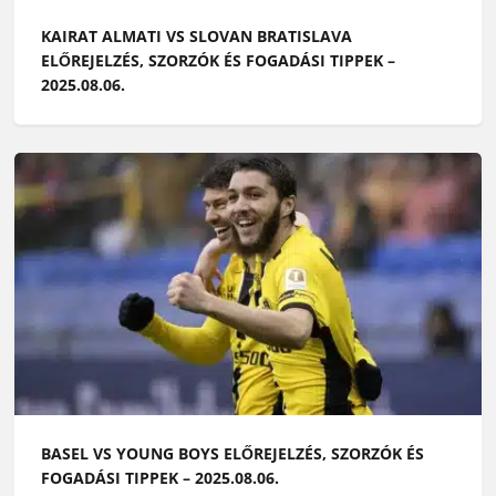
KAIRAT ALMATI VS SLOVAN BRATISLAVA
ELŐREJELZÉS, SZORZÓK ÉS FOGADÁSI TIPPEK –
2025.08.06.
BASEL VS YOUNG BOYS ELŐREJELZÉS, SZORZÓK ÉS
FOGADÁSI TIPPEK – 2025.08.06.