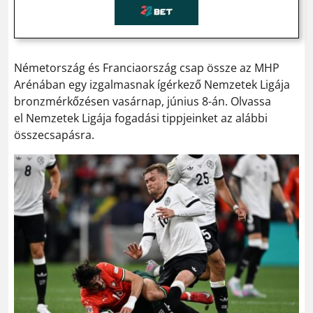
Németország és Franciaország csap össze az MHP
Arénában egy izgalmasnak ígérkező Nemzetek Ligája
bronzmérkőzésen vasárnap, június 8-án. Olvassa
el Nemzetek Ligája fogadási tippjeinket az alábbi
összecsapásra.