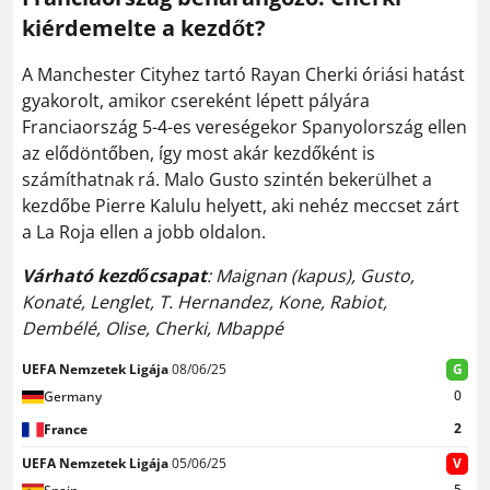
kiérdemelte a kezdőt?
A Manchester Cityhez tartó Rayan Cherki óriási hatást
gyakorolt, amikor csereként lépett pályára
Franciaország 5-4-es vereségekor Spanyolország ellen
az elődöntőben, így most akár kezdőként is
számíthatnak rá. Malo Gusto szintén bekerülhet a
kezdőbe Pierre Kalulu helyett, aki nehéz meccset zárt
a La Roja ellen a jobb oldalon.
Várható kezdőcsapat
:
Maignan (kapus), Gusto,
Konaté, Lenglet, T. Hernandez, Kone, Rabiot,
Dembélé, Olise, Cherki, Mbappé
UEFA Nemzetek Ligája
08/06/25
G
0
Germany
2
France
UEFA Nemzetek Ligája
05/06/25
V
5