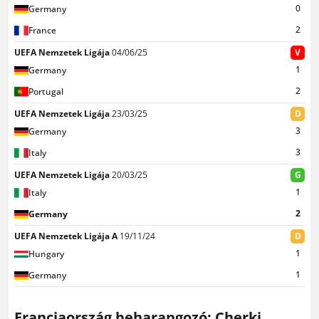
0
Germany
2
France
UEFA Nemzetek Ligája
04/06/25
V
1
Germany
2
Portugal
UEFA Nemzetek Ligája
23/03/25
D
3
Germany
3
Italy
UEFA Nemzetek Ligája
20/03/25
G
1
Italy
2
Germany
UEFA Nemzetek Ligája A
19/11/24
D
1
Hungary
1
Germany
Franciaország beharangozó: Cherki