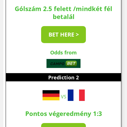
Gólszám 2.5 felett /mindkét fél
betalál
BET HERE >
Odds from
Prediction 2
VS
Pontos végeredmény 1:3