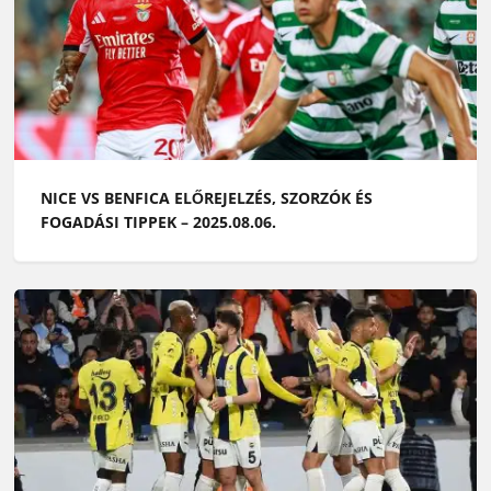
NICE VS BENFICA ELŐREJELZÉS, SZORZÓK ÉS
FOGADÁSI TIPPEK – 2025.08.06.