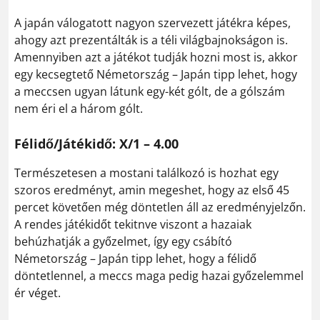
A japán válogatott nagyon szervezett játékra képes,
ahogy azt prezentálták is a téli világbajnokságon is.
Amennyiben azt a játékot tudják hozni most is, akkor
egy kecsegtető Németország – Japán tipp lehet, hogy
a meccsen ugyan látunk egy-két gólt, de a gólszám
nem éri el a három gólt.
Félidő/Játékidő: X/1 – 4.00
Természetesen a mostani találkozó is hozhat egy
szoros eredményt, amin megeshet, hogy az első 45
percet követően még döntetlen áll az eredményjelzőn.
A rendes játékidőt tekitnve viszont a hazaiak
behúzhatják a győzelmet, így egy csábító
Németország – Japán tipp lehet, hogy a félidő
döntetlennel, a meccs maga pedig hazai győzelemmel
ér véget.