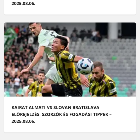
2025.08.06.
KAIRAT ALMATI VS SLOVAN BRATISLAVA
ELŐREJELZÉS, SZORZÓK ÉS FOGADÁSI TIPPEK –
2025.08.06.