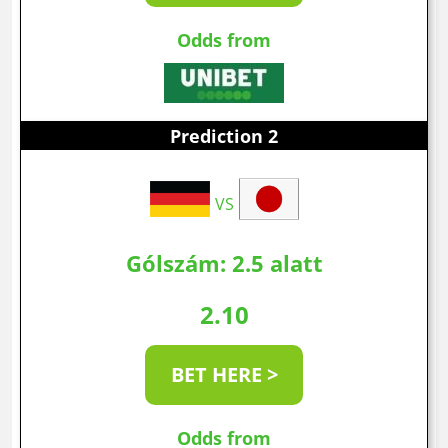
Odds from
Prediction 2
VS
Gólszám: 2.5 alatt
2.10
BET HERE >
Odds from