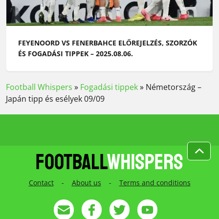
FEYENOORD VS FENERBAHCE ELŐREJELZÉS, SZORZÓK
ÉS FOGADÁSI TIPPEK – 2025.08.06.
Football Whispers
»
Fogadási tippek
»
Németország –
Japán tipp és esélyek 09/09
Contact
-
About us
-
Terms and conditions