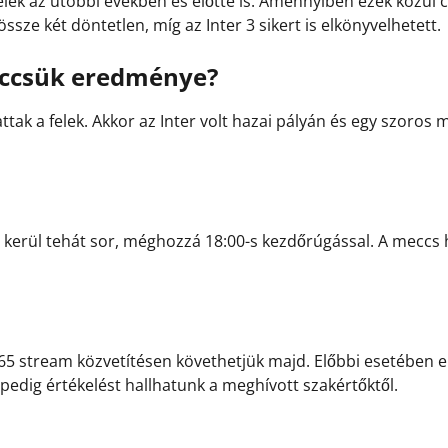
ek az utóbbi években és előtte is. Amennyiben ezek közül csa
ze két döntetlen, míg az Inter 3 sikert is elkönyvelhetett.
meccsük eredménye?
ttak a felek. Akkor az Inter volt hazai pályán és egy szoros 
én kerül tehát sor, méghozzá 18:00-s kezdőrúgással. A meccs
65 stream közvetítésen követhetjük majd. Előbbi esetében 
edig értékelést hallhatunk a meghívott szakértőktől.