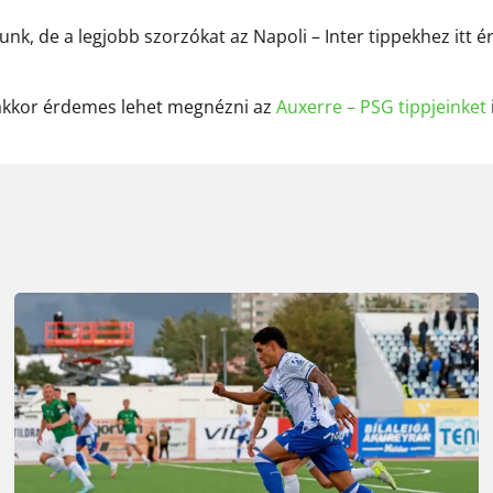
k, de a legjobb szorzókat az Napoli – Inter tippekhez itt é
 akkor érdemes lehet megnézni az
Auxerre – PSG tippjeinket