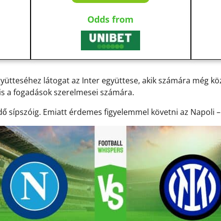
Odds from
yütteséhez látogat az Inter együttese, akik számára még köz
s is a fogadások szerelmesei számára.
 sípszóig. Emiatt érdemes figyelemmel követni az Napoli – 