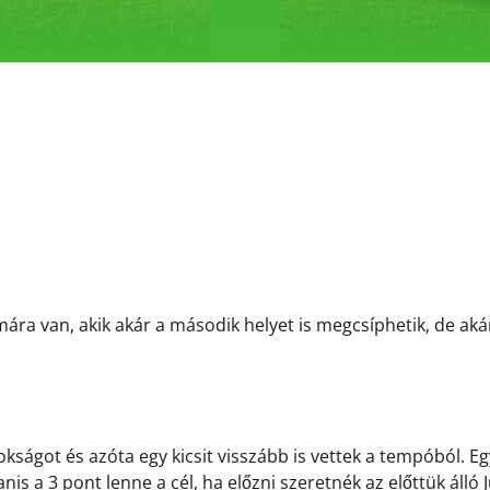
ra van, akik akár a második helyet is megcsíphetik, de akár
okságot és azóta egy kicsit visszább is vettek a tempóból. 
nis a 3 pont lenne a cél, ha előzni szeretnék az előttük álló