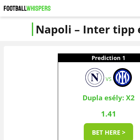
Napoli – Inter tipp
Prediction 1
VS
Dupla esély: X2
1.41
BET HERE >