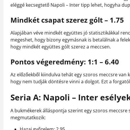
eléggé kecsegtető Napoli – Inter tipp lehet, hogyha du
Mindkét csapat szerez gólt – 1.75
Alapjában véve mindkét együttes jó statisztikákkal rend
megeshet, hogy bizony egymásnak is betalálnak a felek,
hogy mindkét együttes gólt szerez a meccsen.
Pontos végeredmény: 1:1 – 6.40
Az előzőekből kiindulva tehát egy szoros meccsre van k
hogy nem tudják döntésre vinni a dolgot. Ezt a forgató
Seria A: Napoli – Inter esélye
A bukmékerek álláspontja szerint egy szoros meccsre 
megmutatkozik:
Hazai győzelem: 2.95