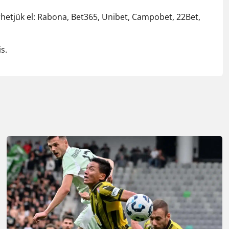
rhetjük el: Rabona, Bet365, Unibet, Campobet, 22Bet,
is.