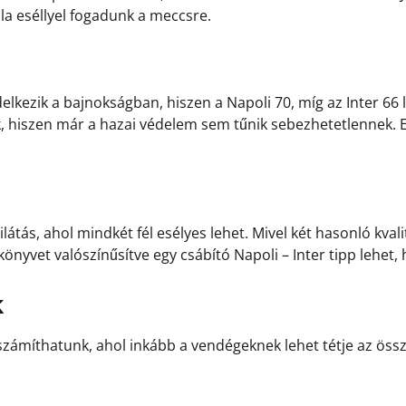
pla eséllyel fogadunk a meccsre.
elkezik a bajnokságban, hiszen a Napoli 70, míg az Inter 66 
 hiszen már a hazai védelem sem tűnik sebezhetetlennek. Emi
ilátás, ahol mindkét fél esélyes lehet. Mivel két hasonló k
könyvet valószínűsítve egy csábító Napoli – Inter tipp lehe
k
számíthatunk, ahol inkább a vendégeknek lehet tétje az öss