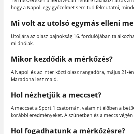
Természetesen a Seria A-ban rendre találkozhattak a fel
hogy a Napoli egy győzelmet sem tud felmutatni, mindöss
Mi volt az utolsó egymás elleni 
Utoljára az olasz bajnokság 16. fordulójában találkozha
milánóiak.
Mikor kezdődik a mérkőzés?
A Napoli és az Inter közti olasz rangadóra, május 21-
Maradona lesz majd.
Hol nézhetjük a meccset?
A meccset a Sport 1 csatornán, valamint élőben a bet3
korábbi eredményeket. A szünetben és a meccs végén p
Hol fogadhatunk a mérkőzésre?