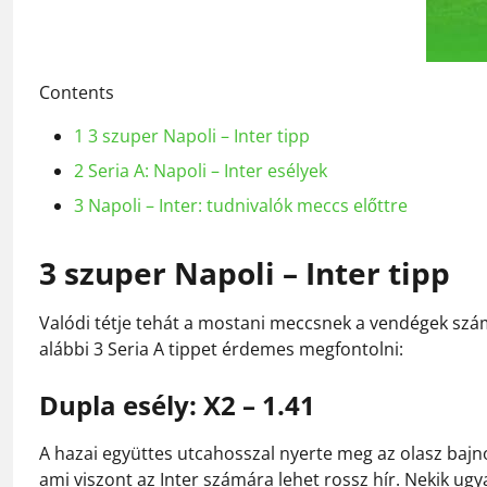
Contents
1
3 szuper Napoli – Inter tipp
2
Seria A: Napoli – Inter esélyek
3
Napoli – Inter: tudnivalók meccs előttre
3 szuper Napoli – Inter tipp
Valódi tétje tehát a mostani meccsnek a vendégek számá
alábbi 3 Seria A tippet érdemes megfontolni:
Dupla esély: X2 – 1.41
A hazai együttes utcahosszal nyerte meg az olasz bajn
ami viszont az Inter számára lehet rossz hír. Nekik ugya