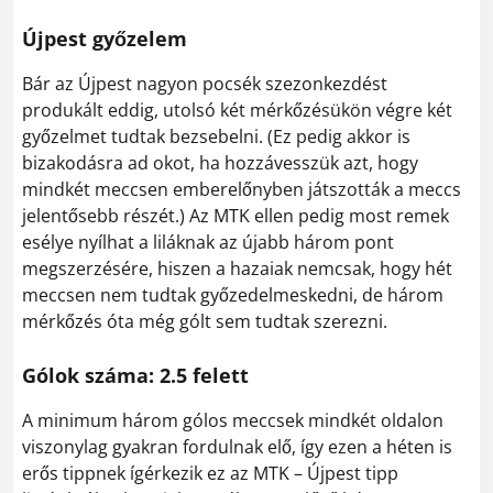
Újpest győzelem
Bár az Újpest nagyon pocsék szezonkezdést
produkált eddig, utolsó két mérkőzésükön végre két
győzelmet tudtak bezsebelni. (Ez pedig akkor is
bizakodásra ad okot, ha hozzávesszük azt, hogy
mindkét meccsen emberelőnyben játszották a meccs
jelentősebb részét.) Az MTK ellen pedig most remek
esélye nyílhat a liláknak az újabb három pont
megszerzésére, hiszen a hazaiak nemcsak, hogy hét
meccsen nem tudtak győzedelmeskedni, de három
mérkőzés óta még gólt sem tudtak szerezni.
Gólok száma: 2.5 felett
A minimum három gólos meccsek mindkét oldalon
viszonylag gyakran fordulnak elő, így ezen a héten is
erős tippnek ígérkezik ez az MTK – Újpest tipp