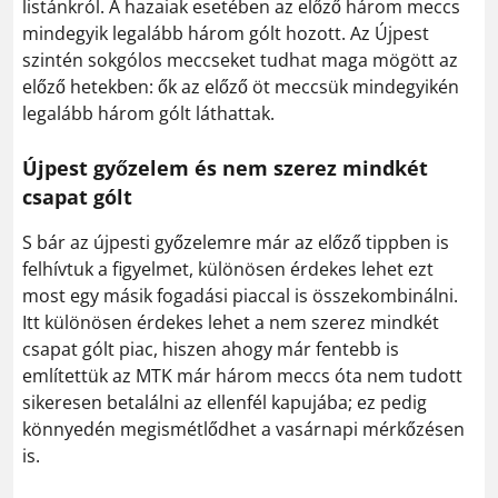
listánkról. A hazaiak esetében az előző három meccs
mindegyik legalább három gólt hozott. Az Újpest
szintén sokgólos meccseket tudhat maga mögött az
előző hetekben: ők az előző öt meccsük mindegyikén
legalább három gólt láthattak.
Újpest győzelem és nem szerez mindkét
csapat gólt
S bár az újpesti győzelemre már az előző tippben is
felhívtuk a figyelmet, különösen érdekes lehet ezt
most egy másik fogadási piaccal is összekombinálni.
Itt különösen érdekes lehet a nem szerez mindkét
csapat gólt piac, hiszen ahogy már fentebb is
említettük az MTK már három meccs óta nem tudott
sikeresen betalálni az ellenfél kapujába; ez pedig
könnyedén megismétlődhet a vasárnapi mérkőzésen
is.