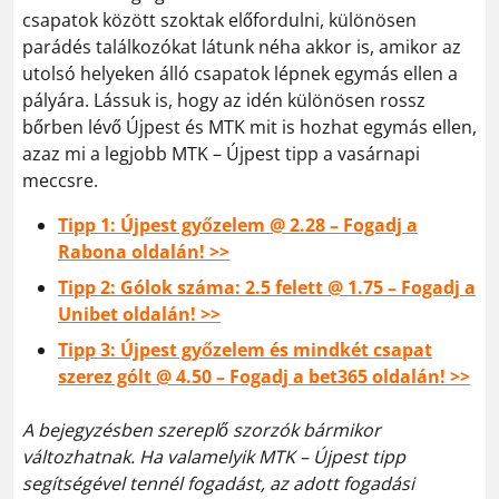
csapatok között szoktak előfordulni, különösen
parádés találkozókat látunk néha akkor is, amikor az
utolsó helyeken álló csapatok lépnek egymás ellen a
pályára. Lássuk is, hogy az idén különösen rossz
bőrben lévő Újpest és MTK mit is hozhat egymás ellen,
azaz mi a legjobb MTK – Újpest tipp a vasárnapi
meccsre.
Tipp 1: Újpest győzelem @ 2.28 – Fogadj a
Rabona oldalán! >>
Tipp 2: Gólok száma: 2.5 felett @ 1.75 – Fogadj a
Unibet oldalán! >>
Tipp 3: Újpest győzelem és mindkét csapat
szerez gólt @ 4.50 – Fogadj a bet365 oldalán! >>
A bejegyzésben szereplő szorzók bármikor
változhatnak. Ha valamelyik MTK – Újpest tipp
segítségével tennél fogadást, az adott fogadási