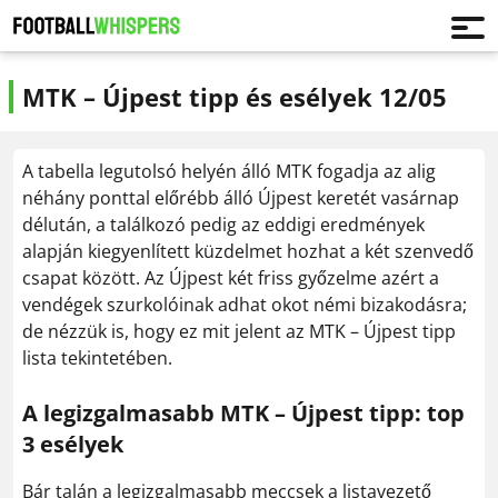
MTK – Újpest tipp és esélyek 12/05
A tabella legutolsó helyén álló MTK fogadja az alig
néhány ponttal előrébb álló Újpest keretét vasárnap
délután, a találkozó pedig az eddigi eredmények
alapján kiegyenlített küzdelmet hozhat a két szenvedő
csapat között. Az Újpest két friss győzelme azért a
vendégek szurkolóinak adhat okot némi bizakodásra;
de nézzük is, hogy ez mit jelent az MTK – Újpest tipp
lista tekintetében.
A legizgalmasabb MTK – Újpest tipp: top
3 esélyek
Bár talán a legizgalmasabb meccsek a listavezető