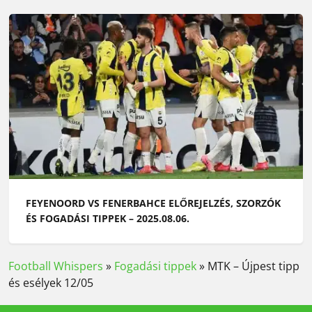
FEYENOORD VS FENERBAHCE ELŐREJELZÉS, SZORZÓK
ÉS FOGADÁSI TIPPEK – 2025.08.06.
Football Whispers
»
Fogadási tippek
»
MTK – Újpest tipp
és esélyek 12/05