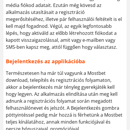
média fiókod adatait. Ezután még kövesd az
alkalmazás utasításait a regisztráció
megerősítéséhez, illetve pár felhasználói feltételt is el
kell majd fogadnod. Végül, az egyik legfontosabb
lépés, hogy aktiváld az előbb létrehozott fiókodat a
kapott visszaigazolással, amit vagy e-mailben vagy
SMS-ben kapsz meg, attól függően hogy választasz.
Bejelentkezés az applikációba
Természetesen ha már túl vagyunk a Mostbet
download, telepítés és regisztrációs folyamaton,
akkor a bejelentkezés már tényleg gyerekjáték kell
hogy legyen. Az alkalmazás elindítása után meg kell
adnunk a regisztrációs folyamat során megadott
felhasználónevet és jelszót. A Bejelentkezés gombra
pöttyintéssel pedig már hozzá is férhetünk a Mostbet
teljes kínálatához, annak minden funkciójával és
persze bónuszaival, promócióival.