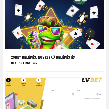
20BET BELÉPÉS: EGYSZERŰ BELÉPÉS ÉS
REGISZTRÁCIÓS