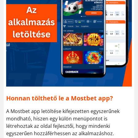
Honnan tölthető le a Mostbet app?
A Mostbet app letöltése kifejezetten egyszerűnek
mondható, hiszen egy külön menüpontot is
létrehoztak az oldal fejlesztői, hogy mindenki
egyszerűen hozzáférhessen az alkalmazáshoz.