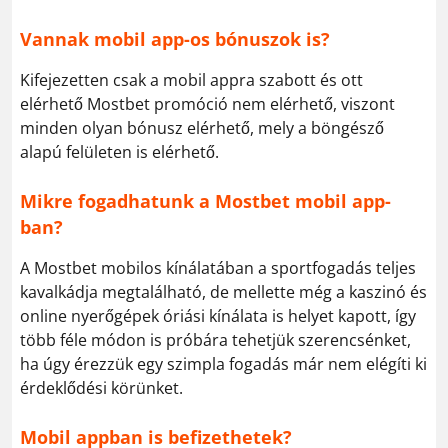
Vannak mobil app-os bónuszok is?
Kifejezetten csak a mobil appra szabott és ott
elérhető Mostbet promóció nem elérhető, viszont
minden olyan bónusz elérhető, mely a böngésző
alapú felületen is elérhető.
Mikre fogadhatunk a Mostbet mobil app-
ban?
A Mostbet mobilos kínálatában a sportfogadás teljes
kavalkádja megtalálható, de mellette még a kaszinó és
online nyerőgépek óriási kínálata is helyet kapott, így
több féle módon is próbára tehetjük szerencsénket,
ha úgy érezzük egy szimpla fogadás már nem elégíti ki
érdeklődési körünket.
Mobil appban is befizethetek?