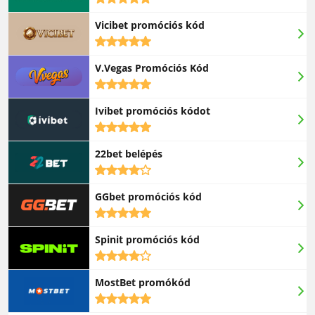
rating
Vicibet promóciós kód
5,0
rating
V.Vegas Promóciós Kód
5,0
rating
Ivibet promóciós kódot
5,0
rating
22bet belépés
4,0
rating
GGbet promóciós kód
5,0
rating
Spinit promóciós kód
4,0
rating
MostBet promókód
5,0
rating