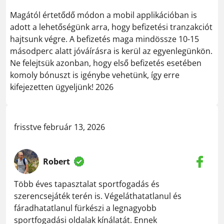
Magától értetődő módon a mobil applikációban is
adott a lehetőségünk arra, hogy befizetési tranzakciót
hajtsunk végre. A befizetés maga mindössze 10-15
másodperc alatt jóváírásra is kerül az egyenlegünkön.
Ne felejtsük azonban, hogy első befizetés esetében
komoly bónuszt is igénybe vehetünk, így erre
kifejezetten ügyeljünk! 2026
frisstve február 13, 2026
Robert
Több éves tapasztalat sportfogadás és
szerencsejáték terén is. Végeláthatatlanul és
fáradhatatlanul fürkészi a legnagyobb
sportfogadási oldalak kínálatát. Ennek