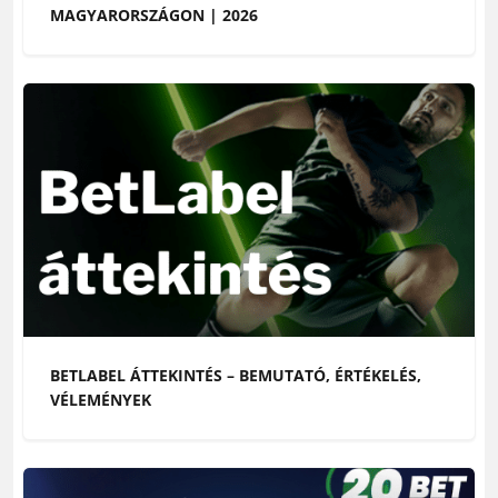
MAGYARORSZÁGON | 2026
BETLABEL ÁTTEKINTÉS – BEMUTATÓ, ÉRTÉKELÉS,
VÉLEMÉNYEK