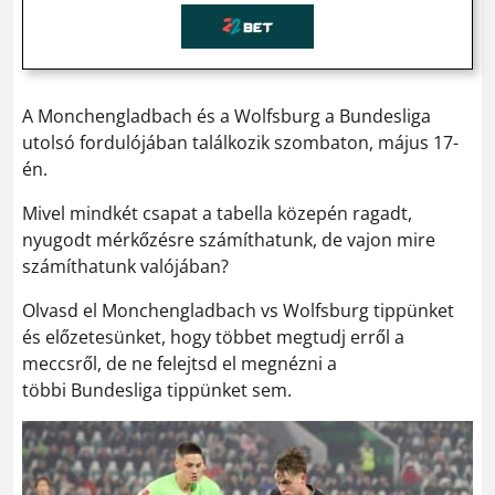
A Monchengladbach és a Wolfsburg a Bundesliga
utolsó fordulójában találkozik szombaton, május 17-
én.
Mivel mindkét csapat a tabella közepén ragadt,
nyugodt mérkőzésre számíthatunk, de vajon mire
számíthatunk valójában?
Olvasd el Monchengladbach vs Wolfsburg tippünket
és előzetesünket, hogy többet megtudj erről a
meccsről, de ne felejtsd el megnézni a
többi Bundesliga tippünket sem.