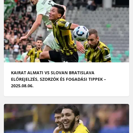
KAIRAT ALMATI VS SLOVAN BRATISLAVA
ELŐREJELZÉS, SZORZÓK ÉS FOGADÁSI TIPPEK –
2025.08.06.