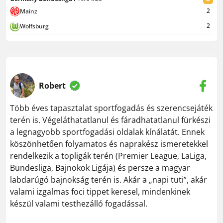
2
Mainz
2
Wolfsburg
Robert
Több éves tapasztalat sportfogadás és szerencsejáték
terén is. Végeláthatatlanul és fáradhatatlanul fürkészi
a legnagyobb sportfogadási oldalak kínálatát. Ennek
köszönhetően folyamatos és naprakész ismeretekkel
rendelkezik a topligák terén (Premier League, LaLiga,
Bundesliga, Bajnokok Ligája) és persze a magyar
labdarúgó bajnokság terén is. Akár a „napi tuti”, akár
valami izgalmas foci tippet keresel, mindenkinek
készül valami testhezálló fogadással.