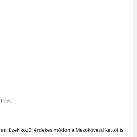
etnek.
nni. Ezek közül érdekes módon a Mezőkövesd kettőt is