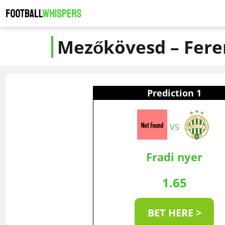
Mezőkövesd – Feren
Prediction 1
VS
Fradi nyer
1.65
BET HERE >