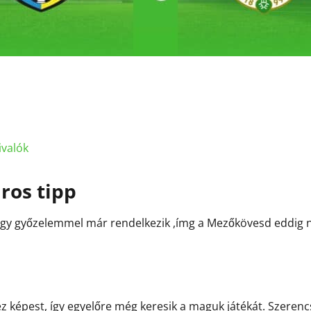
valók
ros tipp
bb egy győzelemmel már rendelkezik ,ímg a Mezőkövesd eddig
hez képest, így egyelőre még keresik a maguk játékát. Szeren