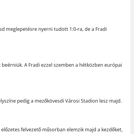
d meglepetésre nyerni tudott 1:0-ra, de a Fradi
tt beérniük. A Fradi ezzel szemben a hétközben európai
elyszíne pedig a mezőkövesdi Városi Stadion lesz majd.
 előzetes felvezető műsorban elemzik majd a kezdőket,