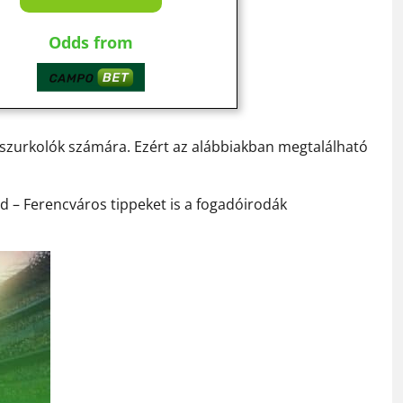
Odds from
 szurkolók számára. Ezért az alábbiakban megtalálható
 – Ferencváros tippeket is a fogadóirodák