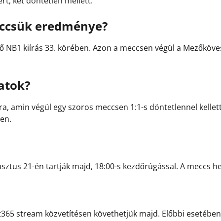
rt, két döntetlen mellett.
meccsük eredménye?
ző NB1 kiírás 33. körében. Azon a meccsen végül a Mezőköves
patok?
ra, amin végül egy szoros meccsen 1:1-s döntetlennel kelle
en.
sztus 21-én tartják majd, 18:00-s kezdőrúgással. A meccs h
t365 stream közvetítésen követhetjük majd. Előbbi esetében