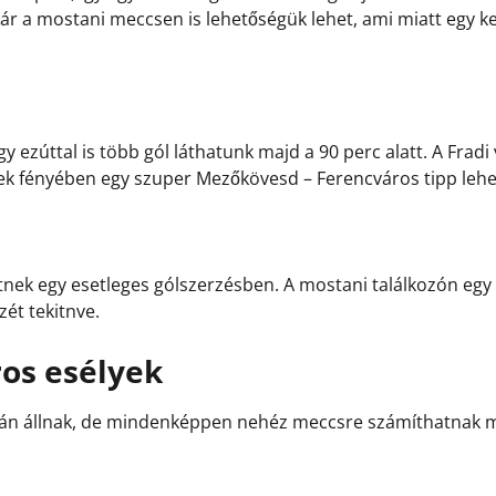
ár a mostani meccsen is lehetőségük lehet, ami miatt egy k
y ezúttal is több gól láthatunk majd a 90 perc alatt. A Fra
fényében egy szuper Mezőkövesd – Ferencváros tipp lehet 
tnek egy esetleges gólszerzésben. A mostani találkozón egy
zét tekitnve.
os esélyek
alán állnak, de mindenképpen nehéz meccsre számíthatnak m