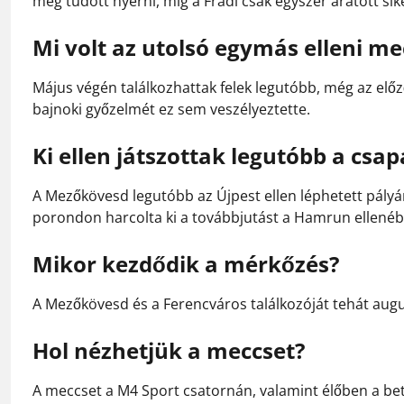
meg tudott nyerni, míg a Fradi csak egyszer aratott sike
Mi volt az utolsó egymás elleni 
Május végén találkozhattak felek legutóbb, még az elő
bajnoki győzelmét ez sem veszélyeztette.
Ki ellen játszottak legutóbb a csa
A Mezőkövesd legutóbb az Újpest ellen léphetett pályá
porondon harcolta ki a továbbjutást a Hamrun ellenéb
Mikor kezdődik a mérkőzés?
A Mezőkövesd és a Ferencváros találkozóját tehát augu
Hol nézhetjük a meccset?
A meccset a M4 Sport csatornán, valamint élőben a be