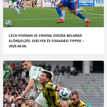
LECH POZNAN VS CRVENA ZVEZDA BELGRÁD
ELŐREJELZÉS, ESÉLYEK ÉS FOGADÁSI TIPPEK –
2025.08.06.