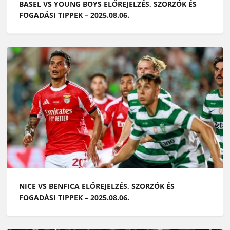
BASEL VS YOUNG BOYS ELŐREJELZÉS, SZORZÓK ÉS
FOGADÁSI TIPPEK – 2025.08.06.
NICE VS BENFICA ELŐREJELZÉS, SZORZÓK ÉS
FOGADÁSI TIPPEK – 2025.08.06.