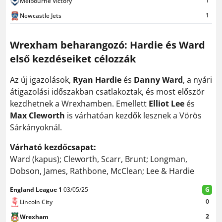
1
Melbourne Victory
1
Newcastle Jets
Wrexham beharangozó: Hardie és Ward
első kezdéseiket célozzák
Az új igazolások,
Ryan Hardie
és
Danny Ward
, a nyári
átigazolási időszakban csatlakoztak, és most először
kezdhetnek a Wrexhamben. Emellett
Elliot Lee
és
Max Cleworth
is várhatóan kezdők lesznek a Vörös
Sárkányoknál.
Várható kezdőcsapat:
Ward (kapus); Cleworth, Scarr, Brunt; Longman,
Dobson, James, Rathbone, McClean; Lee & Hardie
England League 1
03/05/25
G
0
Lincoln City
2
Wrexham