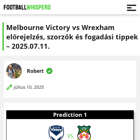
Melbourne Victory vs Wrexham
előrejelzés, szorzók és fogadási tippek
– 2025.07.11.
Robert
július 10, 2025
Prediction 1
VS