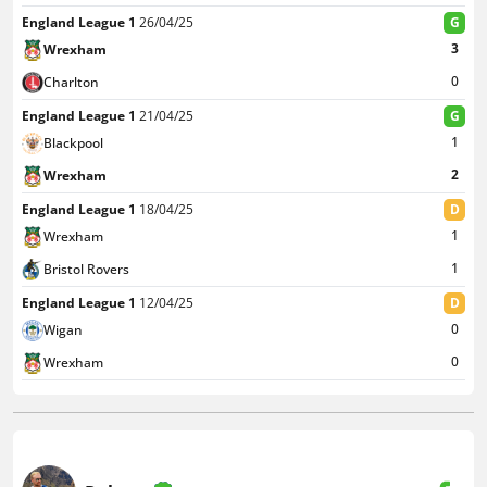
England League 1
26/04/25
G
3
Wrexham
0
Charlton
England League 1
21/04/25
G
1
Blackpool
2
Wrexham
England League 1
18/04/25
D
1
Wrexham
1
Bristol Rovers
England League 1
12/04/25
D
0
Wigan
0
Wrexham