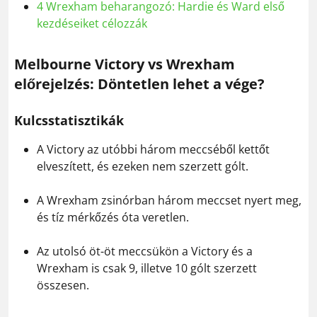
4
Wrexham beharangozó: Hardie és Ward első
kezdéseiket célozzák
Melbourne Victory vs Wrexham
előrejelzés: Döntetlen lehet a vége?
Kulcsstatisztikák
A Victory az utóbbi három meccséből kettőt
elveszített, és ezeken nem szerzett gólt.
A Wrexham zsinórban három meccset nyert meg,
és tíz mérkőzés óta veretlen.
Az utolsó öt-öt meccsükön a Victory és a
Wrexham is csak 9, illetve 10 gólt szerzett
összesen.