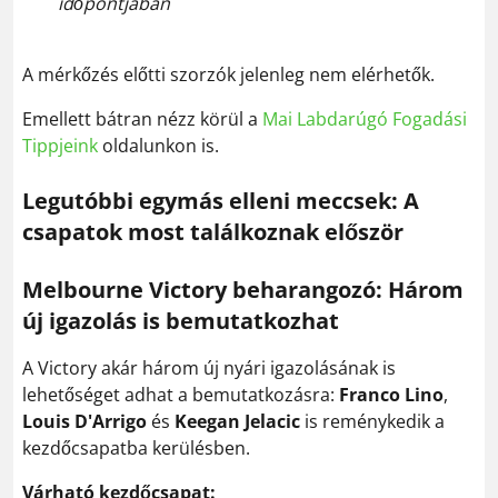
időpontjában
A mérkőzés előtti szorzók jelenleg nem elérhetők.
Emellett bátran nézz körül a
Mai Labdarúgó Fogadási
Tippjeink
oldalunkon is.
Legutóbbi egymás elleni meccsek:
A
csapatok most találkoznak először
Melbourne Victory beharangozó: Három
új igazolás is bemutatkozhat
A Victory akár három új nyári igazolásának is
lehetőséget adhat a bemutatkozásra:
Franco Lino
,
Louis D'Arrigo
és
Keegan Jelacic
is reménykedik a
kezdőcsapatba kerülésben.
Várható kezdőcsapat: