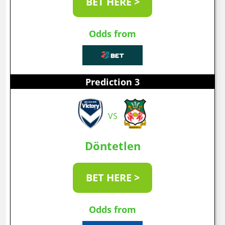
BET HERE >
Odds from
Prediction 3
VS
Döntetlen
BET HERE >
Odds from