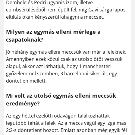
Dembele és Pedri ugyanis izom, illetve
combsérüléséből nem épült fel, míg Gavi sárga lapos
eltiltás okán kényszerül kihagyni a meccset.
Milyen az egymás elleni mérlege a
csapatoknak?
Jó néhány egymás elleni meccsük van már a feleknek.
Amennyiben ezek közül csak az utolsó ötöt vesszük
alapul, akkor azt láthatjuk, hogy 1 manchesteri
győzelemmel szemben, 3 barcelonai siker áll, egy
döntetlen mellett.
Mi volt az utolsó egymás elleni meccsük
eredménye?
Az egy héttel ezelőtti odavágón találkozhattak
legutóbb tehát a felek. Az a meccs végül egy izgalmas
2:2-s döntetlent hozott. Emiatt azonban még egyik fél