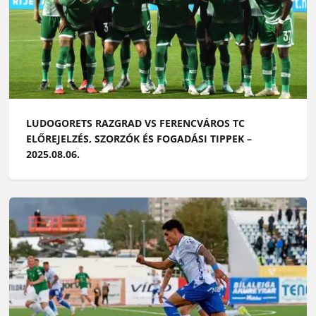
LUDOGORETS RAZGRAD VS FERENCVÁROS TC
ELŐREJELZÉS, SZORZÓK ÉS FOGADÁSI TIPPEK –
2025.08.06.