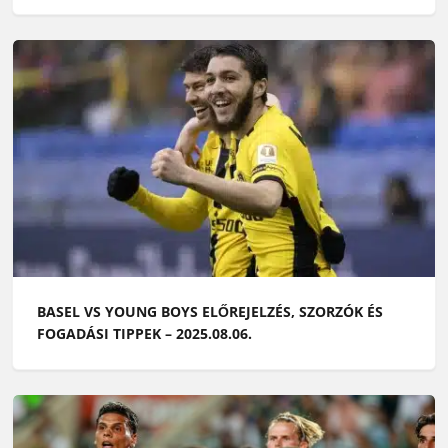
BASEL VS YOUNG BOYS ELŐREJELZÉS, SZORZÓK ÉS
FOGADÁSI TIPPEK – 2025.08.06.