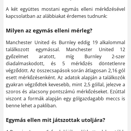
A két együttes mostani egymás elleni mérkőzésével
kapcsolatban az alábbiakat érdemes tudnunk:
Milyen az egymás elleni mérleg?
Manchester United és Burnley eddig 19 alkalommal
találkozott egymással. Manchester United 12
győzelmet aratott, míg Burnley 2-szer
diadalmaskodott, és 5 mérkőzés döntetlenre
végződött. Az összecsapások során átlagosan 2,16 gól
esett mérkőzésenként. Az adatok alapján a találkozók
gyakran végződtek kevesebb, mint 2,5 góllal, jelezve a
szoros és alacsony pontszámú mérkőzéseket. Ezúttal
viszont a formák alapján egy gólgazdagabb meccs is
benne lehet a pakliban.
Egymás ellen mit játszottak utoljára?