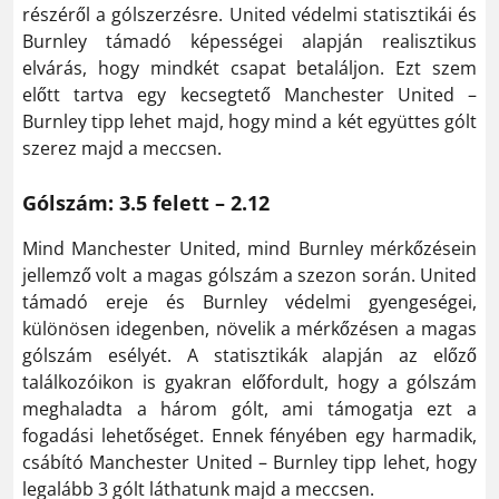
részéről a gólszerzésre. United védelmi statisztikái és
Burnley támadó képességei alapján realisztikus
elvárás, hogy mindkét csapat betaláljon. Ezt szem
előtt tartva egy kecsegtető Manchester United –
Burnley tipp lehet majd, hogy mind a két együttes gólt
szerez majd a meccsen.
Gólszám: 3.5 felett – 2.12
Mind Manchester United, mind Burnley mérkőzésein
jellemző volt a magas gólszám a szezon során. United
támadó ereje és Burnley védelmi gyengeségei,
különösen idegenben, növelik a mérkőzésen a magas
gólszám esélyét. A statisztikák alapján az előző
találkozóikon is gyakran előfordult, hogy a gólszám
meghaladta a három gólt, ami támogatja ezt a
fogadási lehetőséget​. Ennek fényében egy harmadik,
csábító Manchester United – Burnley tipp lehet, hogy
legalább 3 gólt láthatunk majd a meccsen.