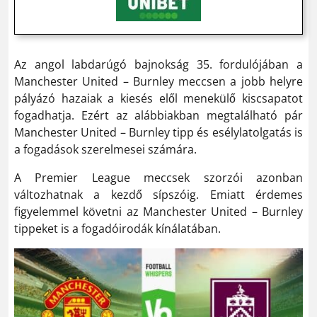
Az angol labdarúgó bajnokság 35. fordulójában a
Manchester United – Burnley meccsen a jobb helyre
pályázó hazaiak a kiesés elől menekülő kiscsapatot
fogadhatja. Ezért az alábbiakban megtalálható pár
Manchester United – Burnley tipp és esélylatolgatás is
a fogadások szerelmesei számára.
A Premier League meccsek szorzói azonban
változhatnak a kezdő sípszóig. Emiatt érdemes
figyelemmel követni az Manchester United – Burnley
tippeket is a fogadóirodák kínálatában.