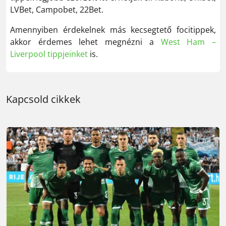
LVBet, Campobet, 22Bet.
Amennyiben érdekelnek más kecsegtető focitippek,
akkor érdemes lehet megnézni a
West Ham –
Liverpool tippjeinket
is.
Kapcsold cikkek