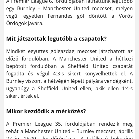
A Premier League 6. fordulójában láthattunk legutóbb
egy Burnley – Manchester United meccset, melyen
végül egyetlen Fernandes gól döntött a Vörös
Ördögök javára.
Mit játszottak legutóbb a csapatok?
Mindkét együttes gólgazdag meccset játszhatott az
előző fordulóban. A Manchester United a hétközi
bepótolt fordulóban a Sheffield United csapatát
fogadta és végül 4:3-s sikert könyvelhettek el. A
Burnley viszont a hétvégén lépett pályára vendégként,
ugyanúgy a Sheffield United ellen, akik ellen 1:4-s
sikert értek el.
Mikor kezdődik a mérkőzés?
A Premier League 35. fordulójában rendezik meg
tehát a Manchester United – Burnley meccset, április
27-én, 16:00-s kezdőrúgással. A találkozó helyszíne