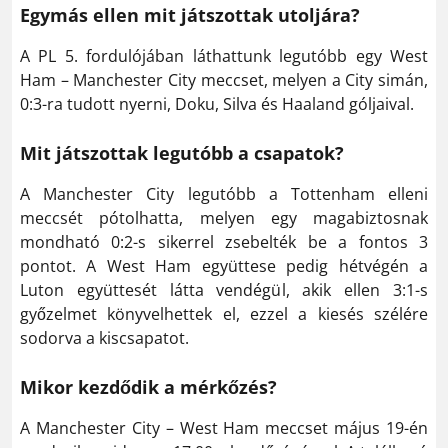
Egymás ellen mit játszottak utoljára?
A PL 5. fordulójában láthattunk legutóbb egy West
Ham – Manchester City meccset, melyen a City simán,
0:3-ra tudott nyerni, Doku, Silva és Haaland góljaival.
Mit játszottak legutóbb a csapatok?
A Manchester City legutóbb a Tottenham elleni
meccsét pótolhatta, melyen egy magabiztosnak
mondható 0:2-s sikerrel zsebelték be a fontos 3
pontot. A West Ham együttese pedig hétvégén a
Luton együttesét látta vendégül, akik ellen 3:1-s
győzelmet könyvelhettek el, ezzel a kiesés szélére
sodorva a kiscsapatot.
Mikor kezdődik a mérkőzés?
A Manchester City – West Ham meccset május 19-én