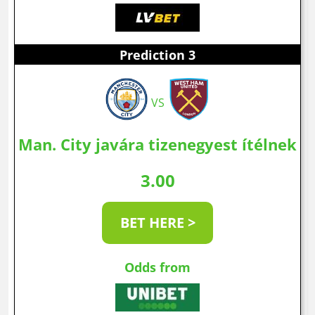
Prediction 3
VS
Man. City javára tizenegyest ítélnek
3.00
BET HERE >
Odds from