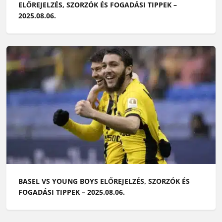
ELŐREJELZÉS, SZORZÓK ÉS FOGADÁSI TIPPEK –
2025.08.06.
BASEL VS YOUNG BOYS ELŐREJELZÉS, SZORZÓK ÉS
FOGADÁSI TIPPEK – 2025.08.06.