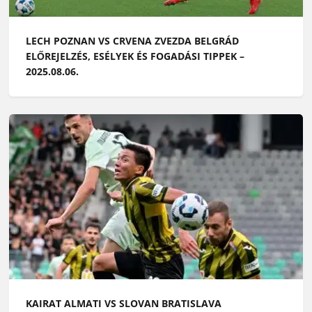
LECH POZNAN VS CRVENA ZVEZDA BELGRÁD
ELŐREJELZÉS, ESÉLYEK ÉS FOGADÁSI TIPPEK –
2025.08.06.
KAIRAT ALMATI VS SLOVAN BRATISLAVA