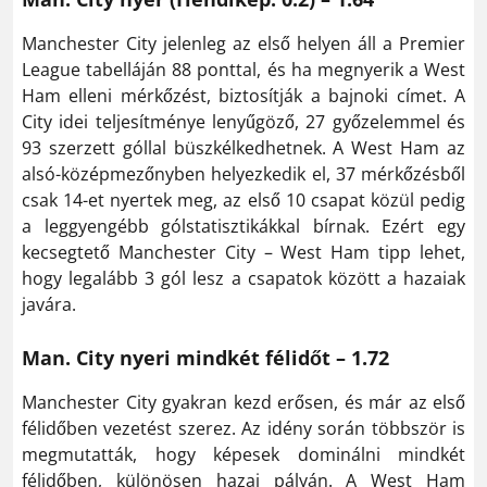
Manchester City jelenleg az első helyen áll a Premier
League tabelláján 88 ponttal, és ha megnyerik a West
Ham elleni mérkőzést, biztosítják a bajnoki címet​. A
City idei teljesítménye lenyűgöző, 27 győzelemmel és
93 szerzett góllal büszkélkedhetnek. A West Ham az
alsó-középmezőnyben helyezkedik el, 37 mérkőzésből
csak 14-et nyertek meg, az első 10 csapat közül pedig
a leggyengébb gólstatisztikákkal bírnak. Ezért egy
kecsegtető Manchester City – West Ham tipp lehet,
hogy legalább 3 gól lesz a csapatok között a hazaiak
javára.
Man. City nyeri mindkét félidőt – 1.72
Manchester City gyakran kezd erősen, és már az első
félidőben vezetést szerez. Az idény során többször is
megmutatták, hogy képesek dominálni mindkét
félidőben, különösen hazai pályán. A West Ham