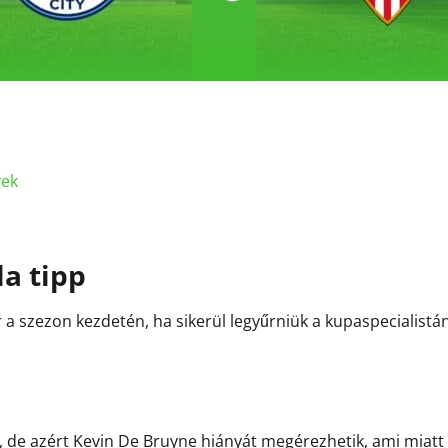
yek
la tipp
r a szezon kezdetén, ha sikerül legyűrniük a kupaspecialist
, de azért Kevin De Bruyne hiányát megérezhetik, ami miatt