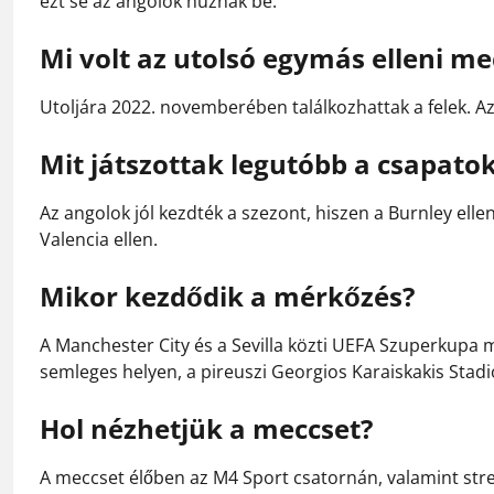
ezt se az angolok húznák be.
Mi volt az utolsó egymás elleni 
Utoljára 2022. novemberében találkozhattak a felek. Az
Mit játszottak legutóbb a csapato
Az angolok jól kezdték a szezont, hiszen a Burnley ellen
Valencia ellen.
Mikor kezdődik a mérkőzés?
A Manchester City és a Sevilla közti UEFA Szuperkupa 
semleges helyen, a pireuszi Georgios Karaiskakis Stad
Hol nézhetjük a meccset?
A meccset élőben az M4 Sport csatornán, valamint str