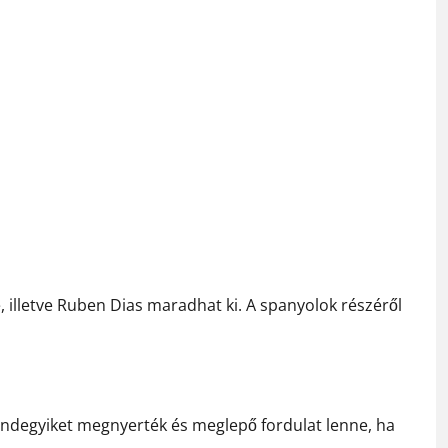
illetve Ruben Dias maradhat ki. A spanyolok részéről
indegyiket megnyerték és meglepő fordulat lenne, ha