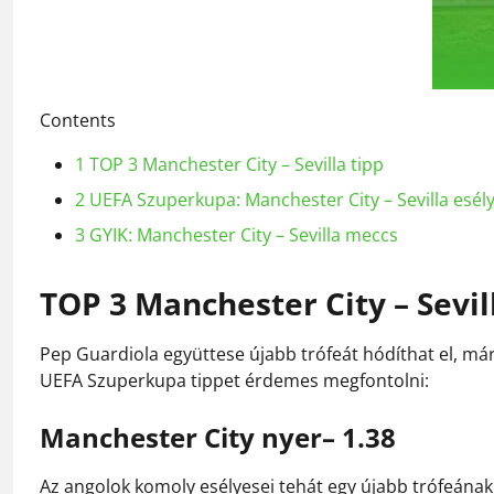
Contents
1
TOP 3 Manchester City – Sevilla tipp
2
UEFA Szuperkupa: Manchester City – Sevilla esél
3
GYIK: Manchester City – Sevilla meccs
TOP 3 Manchester City – Sevil
Pep Guardiola együttese újabb trófeát hódíthat el, má
UEFA Szuperkupa tippet érdemes megfontolni:
Manchester City nyer– 1.38
Az angolok komoly esélyesei tehát egy újabb trófeának