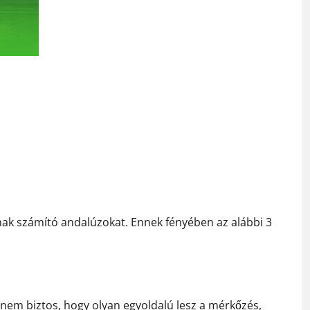
ának számító andalúzokat. Ennek fényében az alábbi 3
 nem biztos, hogy olyan egyoldalú lesz a mérkőzés,