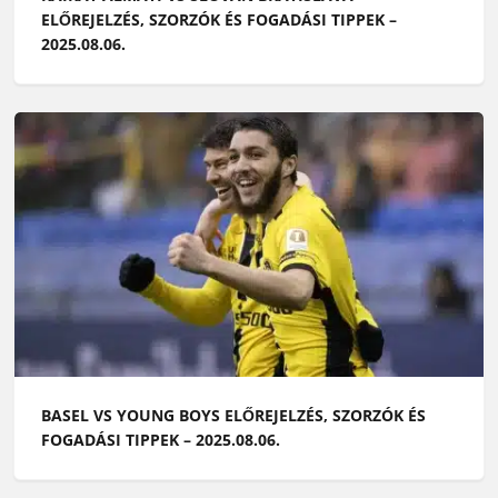
ELŐREJELZÉS, SZORZÓK ÉS FOGADÁSI TIPPEK –
2025.08.06.
BASEL VS YOUNG BOYS ELŐREJELZÉS, SZORZÓK ÉS
FOGADÁSI TIPPEK – 2025.08.06.