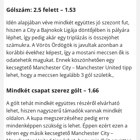
Gólszám: 2.5 felett – 1.53
Idén alapjában véve mindkét együttes jó szezont fut,
hiszen a City a Bajnokok Ligája döntőjében is pályára
léphet, így pedig akár egy triplázás is összejöhet
számukra. A Vörös Ördögök is javultak azonban a
korábbi évekhez képest, így a mostani meccsen ők is
odatehetik magukat. Ennek köszönhetően egy
kecsegtető Manchester City – Manchester United tipp
lehet, hogy a meccsen legalább 3 gól születik.,
Mindkét csapat szerez gólt – 1.66
A gólt tehát mindkét együttes részéről elvárható
lehet, hiszen nagyszerű támadók vannak mindkét
oldalon. A kupa megszerzéséhez pedig erre
mindenképpen szükség is lehet. Éppen ezért ezen a
téren egy másik kecsegtető Manchester City –