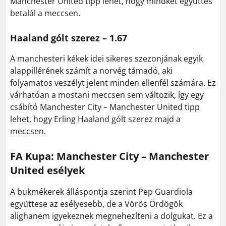
Manchester United tipp lehet, hogy mindkét együttes
betalál a meccsen.
Haaland gólt szerez – 1.67
A manchesteri kékek idei sikeres szezonjának egyik
alappillérének számít a norvég támadó, aki
folyamatos veszélyt jelent minden ellenfél számára. Ez
várhatóan a mostani meccsen sem változik, így egy
csábító Manchester City – Manchester United tipp
lehet, hogy Erling Haaland gólt szerez majd a
meccsen.
FA Kupa: Manchester City – Manchester
United esélyek
A bukmékerek álláspontja szerint Pep Guardiola
együttese az esélyesebb, de a Vörös Ördögök
alighanem igyekeznek megnehezíteni a dolgukat. Ez a