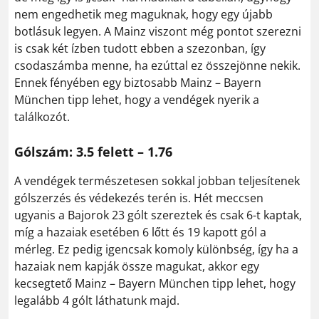
nem engedhetik meg maguknak, hogy egy újabb
botlásuk legyen. A Mainz viszont még pontot szerezni
is csak két ízben tudott ebben a szezonban, így
csodaszámba menne, ha ezúttal ez összejönne nekik.
Ennek fényében egy biztosabb Mainz – Bayern
München tipp lehet, hogy a vendégek nyerik a
találkozót.
Gólszám: 3.5 felett – 1.76
A vendégek természetesen sokkal jobban teljesítenek
gólszerzés és védekezés terén is. Hét meccsen
ugyanis a Bajorok 23 gólt szereztek és csak 6-t kaptak,
míg a hazaiak esetében 6 lőtt és 19 kapott gól a
mérleg. Ez pedig igencsak komoly különbség, így ha a
hazaiak nem kapják össze magukat, akkor egy
kecsegtető Mainz – Bayern München tipp lehet, hogy
legalább 4 gólt láthatunk majd.