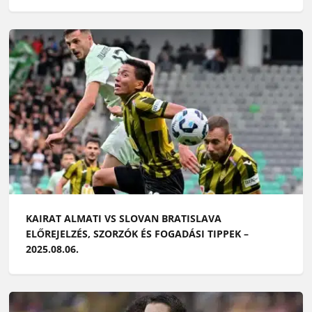
KAIRAT ALMATI VS SLOVAN BRATISLAVA
ELŐREJELZÉS, SZORZÓK ÉS FOGADÁSI TIPPEK –
2025.08.06.