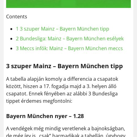
Contents
1
3 szuper Mainz – Bayern München tipp
2
Bundesliga: Mainz – Bayern München esélyek
3
Meccs infók: Mainz – Bayern München meccs
3 szuper Mainz – Bayern München tipp
A tabella alapján komoly a differencia a csapatok
között, hiszen a 17. fogadja majd a 3. helyen álló
csapatot. Ennek fényében az alábbi 3 Bundesliga
tippet érdemes megfontolni:
Bayern München nyer – 1.28
A vendégek még mindig veretlenek a bajnokságban,
de még így is „csak” harmadikak a tabellán, úgyhogy