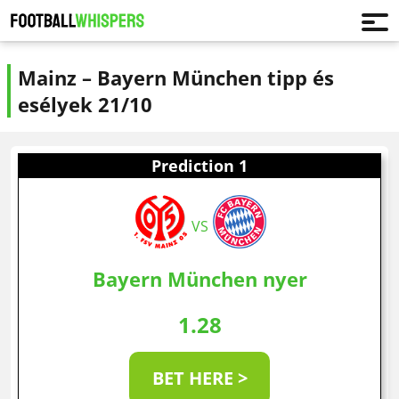
Mainz – Bayern München tipp és
esélyek 21/10
Prediction 1
VS
Bayern München nyer
1.28
BET HERE >