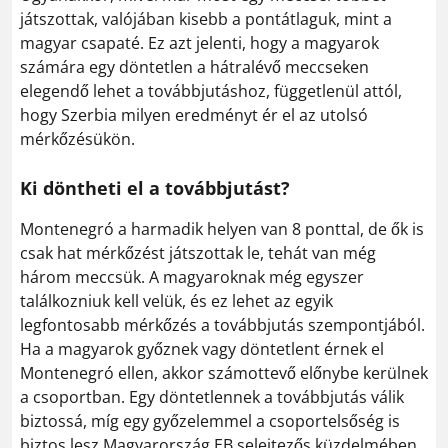
játszottak, valójában kisebb a pontátlaguk, mint a
magyar csapaté. Ez azt jelenti, hogy a magyarok
számára egy döntetlen a hátralévő meccseken
elegendő lehet a továbbjutáshoz, függetlenül attól,
hogy Szerbia milyen eredményt ér el az utolsó
mérkőzésükön.
Ki döntheti el a továbbjutást?
Montenegró a harmadik helyen van 8 ponttal, de ők is
csak hat mérkőzést játszottak le, tehát van még
három meccsük. A magyaroknak még egyszer
találkozniuk kell velük, és ez lehet az egyik
legfontosabb mérkőzés a továbbjutás szempontjából.
Ha a magyarok győznek vagy döntetlent érnek el
Montenegró ellen, akkor számottevő előnybe kerülnek
a csoportban. Egy döntetlennek a továbbjutás válik
biztossá, míg egy győzelemmel a csoportelsőség is
biztos lesz Magyarország EB selejtezős küzdelmében.