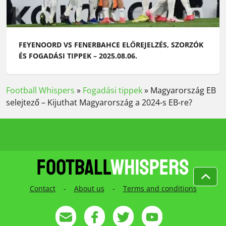
FEYENOORD VS FENERBAHCE ELŐREJELZÉS, SZORZÓK
ÉS FOGADÁSI TIPPEK – 2025.08.06.
Football Whispers
»
Fogadási tippek
»
Magyarország EB
selejtező – Kijuthat Magyarország a 2024-s EB-re?
Contact
-
About us
-
Terms and conditions