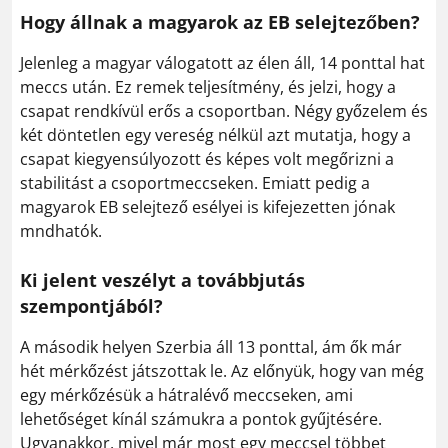
Hogy állnak a magyarok az EB selejtezőben?
Jelenleg a magyar válogatott az élen áll, 14 ponttal hat
meccs után. Ez remek teljesítmény, és jelzi, hogy a
csapat rendkívül erős a csoportban. Négy győzelem és
két döntetlen egy vereség nélkül azt mutatja, hogy a
csapat kiegyensúlyozott és képes volt megőrizni a
stabilitást a csoportmeccseken. Emiatt pedig a
magyarok EB selejtező esélyei is kifejezetten jónak
mndhatók.
Ki jelent veszélyt a továbbjutás
szempontjából?
A második helyen Szerbia áll 13 ponttal, ám ők már
hét mérkőzést játszottak le. Az előnyük, hogy van még
egy mérkőzésük a hátralévő meccseken, ami
lehetőséget kínál számukra a pontok gyűjtésére.
Ugyanakkor, mivel már most egy meccsel többet