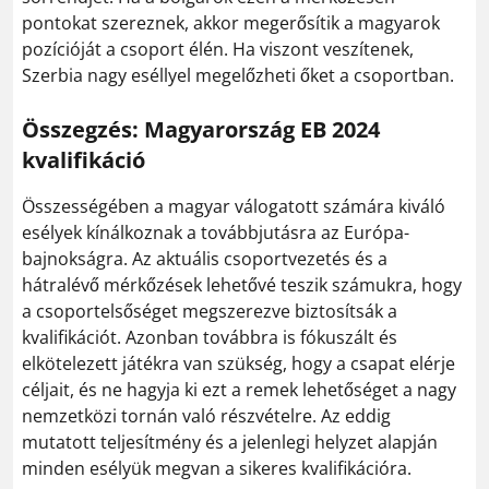
pontokat szereznek, akkor megerősítik a magyarok
pozícióját a csoport élén. Ha viszont veszítenek,
Szerbia nagy eséllyel megelőzheti őket a csoportban.
Összegzés: Magyarország EB 2024
kvalifikáció
Összességében a magyar válogatott számára kiváló
esélyek kínálkoznak a továbbjutásra az Európa-
bajnokságra. Az aktuális csoportvezetés és a
hátralévő mérkőzések lehetővé teszik számukra, hogy
a csoportelsőséget megszerezve biztosítsák a
kvalifikációt. Azonban továbbra is fókuszált és
elkötelezett játékra van szükség, hogy a csapat elérje
céljait, és ne hagyja ki ezt a remek lehetőséget a nagy
nemzetközi tornán való részvételre. Az eddig
mutatott teljesítmény és a jelenlegi helyzet alapján
minden esélyük megvan a sikeres kvalifikációra.