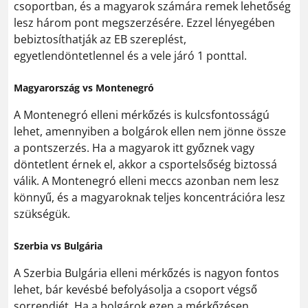
csoportban, és a magyarok számára remek lehetőség
lesz három pont megszerzésére. Ezzel lényegében
bebiztosíthatják az EB szereplést,
egyetlendöntetlennel és a vele járó 1 ponttal.
Magyarország vs Montenegró
A Montenegró elleni mérkőzés is kulcsfontosságú
lehet, amennyiben a bolgárok ellen nem jönne össze
a pontszerzés. Ha a magyarok itt győznek vagy
döntetlent érnek el, akkor a csportelsőség biztossá
válik. A Montenegró elleni meccs azonban nem lesz
könnyű, és a magyaroknak teljes koncentrációra lesz
szükségük.
Szerbia vs Bulgária
A Szerbia Bulgária elleni mérkőzés is nagyon fontos
lehet, bár kevésbé befolyásolja a csoport végső
sorrendjét. Ha a bolgárok ezen a mérkőzésen