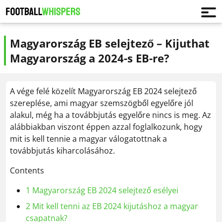
Magyarország EB selejtező – Kijuthat
Magyarország a 2024-s EB-re?
A vége felé közelít Magyarország EB 2024 selejtező
szereplése, ami magyar szemszögből egyelőre jól
alakul, még ha a továbbjutás egyelőre nincs is meg. Az
alábbiakban viszont éppen azzal foglalkozunk, hogy
mit is kell tennie a magyar válogatottnak a
továbbjutás kiharcolásához.
Contents
1
Magyarország EB 2024 selejtező esélyei
2
Mit kell tenni az EB 2024 kijutáshoz a magyar
csapatnak?