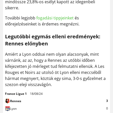
mindössze 23,8%-os esélyt kapott az idegenbeli
sikerre.
További legjobb
fogadási tippjeinket
és
előrejelzéseinket is érdemes megnézni.
Legutóbbi egymás elleni eredmények:
Rennes előnyben
Amiért a Lyon oddsai nem olyan alacsonyak, mint
várnánk, az az, hogy a Rennes az utóbbi időben
kifejezetten jó mérleget tud felmutatni ellenük. A Les
Rouges et Noirs az utolsó öt Lyon elleni meccséből
hármat megnyert, köztük egy sima, 3-0-s győzelmet a
szezon eleji visszavágón.
France Ligue 1
18/08/24
3
Rennes
0
Lyon