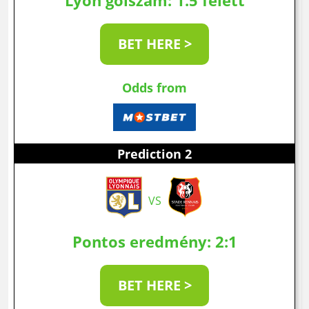
Lyon gólszám: 1.5 felett
BET HERE >
Odds from
Prediction 2
VS
Pontos eredmény: 2:1
BET HERE >