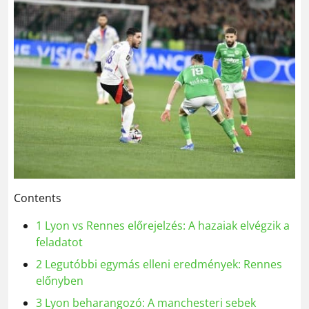
Contents
1
Lyon vs Rennes előrejelzés: A hazaiak elvégzik a
feladatot
2
Legutóbbi egymás elleni eredmények: Rennes
előnyben
3
Lyon beharangozó: A manchesteri sebek