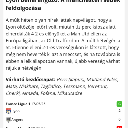
feldolgozása
A múlt héten olyan hírek láttak napvilágot, hogy a
Lyon öltözője letört volt, miután tíz perc káosz alatt
elherdálták 4-2-es előnyüket a Man Utd ellen az
Európa-ligában, az Old Traffordon. A múlt hétvégén a
St. Etienne elleni 2-1-es vereségükön is látszott, hogy
még nem heverték ki azt a meccset, és ha továbbra is
ebben a lelkiállapotban vannak, újabb vereség várhat
rájuk a hétvégén.
Várható kezdőcsapat:
Perri (kapus), Maitland-Niles,
Mata, Niakhate, Tagliafico, Tessmann, Veretout,
Cherki, Almada, Fofana, Mikautadze
France Ligue 1
17/05/25
G
2
Lyon
0
Angers