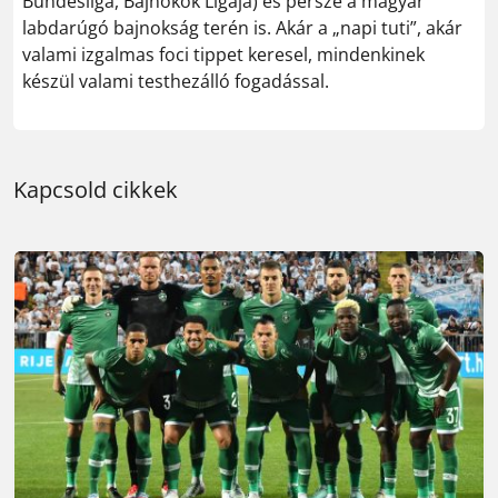
Bundesliga, Bajnokok Ligája) és persze a magyar
labdarúgó bajnokság terén is. Akár a „napi tuti”, akár
valami izgalmas foci tippet keresel, mindenkinek
készül valami testhezálló fogadással.
Kapcsold cikkek