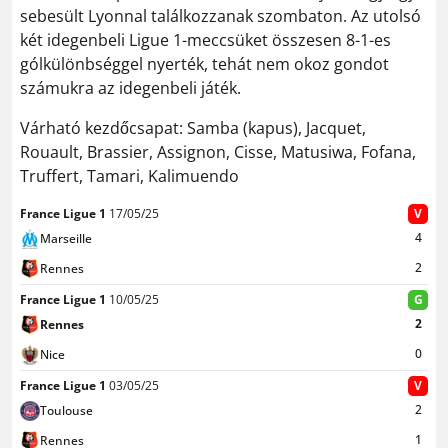
sebesült Lyonnal találkozzanak szombaton. Az utolsó
két idegenbeli Ligue 1-meccsüket összesen 8-1-es
gólkülönbséggel nyerték, tehát nem okoz gondot
számukra az idegenbeli játék.
Várható kezdőcsapat: Samba (kapus), Jacquet,
Rouault, Brassier, Assignon, Cisse, Matusiwa, Fofana,
Truffert, Tamari, Kalimuendo
France Ligue 1
17/05/25
V
4
Marseille
2
Rennes
France Ligue 1
10/05/25
G
2
Rennes
0
Nice
France Ligue 1
03/05/25
V
2
Toulouse
1
Rennes