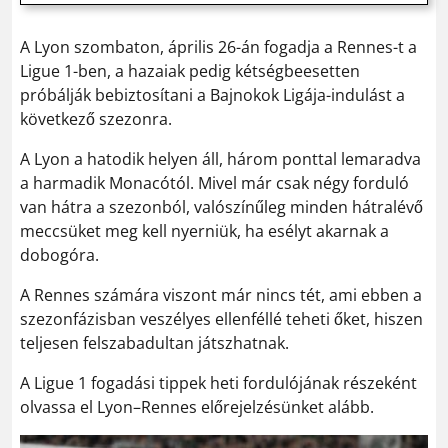
A Lyon szombaton, április 26-án fogadja a Rennes-t a
Ligue 1-ben, a hazaiak pedig kétségbeesetten
próbálják bebiztosítani a Bajnokok Ligája-indulást a
következő szezonra.
A Lyon a hatodik helyen áll, három ponttal lemaradva
a harmadik Monacótól. Mivel már csak négy forduló
van hátra a szezonból, valószínűleg minden hátralévő
meccsüket meg kell nyerniük, ha esélyt akarnak a
dobogóra.
A Rennes számára viszont már nincs tét, ami ebben a
szezonfázisban veszélyes ellenféllé teheti őket, hiszen
teljesen felszabadultan játszhatnak.
A Ligue 1 fogadási tippek heti fordulójának részeként
olvassa el Lyon–Rennes előrejelzésünket alább.