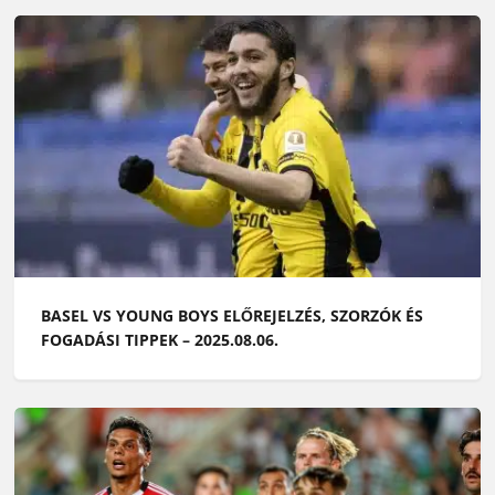
BASEL VS YOUNG BOYS ELŐREJELZÉS, SZORZÓK ÉS
FOGADÁSI TIPPEK – 2025.08.06.