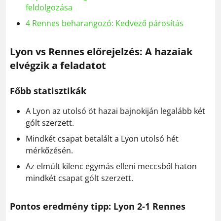
feldolgozása
4
Rennes beharangozó: Kedvező párosítás
Lyon vs Rennes előrejelzés: A hazaiak
elvégzik a feladatot
Főbb statisztikák
A Lyon az utolsó öt hazai bajnokiján legalább két
gólt szerzett.
Mindkét csapat betalált a Lyon utolsó hét
mérkőzésén.
Az elmúlt kilenc egymás elleni meccsből haton
mindkét csapat gólt szerzett.
Pontos eredmény tipp: Lyon 2-1 Rennes