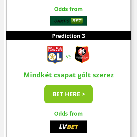
Odds from
Prediction 3
VS
Mindkét csapat gólt szerez
BET HERE >
Odds from