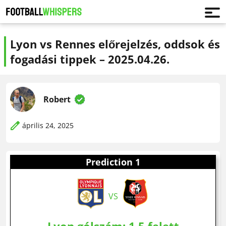
Lyon vs Rennes előrejelzés, oddsok és
fogadási tippek – 2025.04.26.
Robert
április 24, 2025
Prediction 1
VS