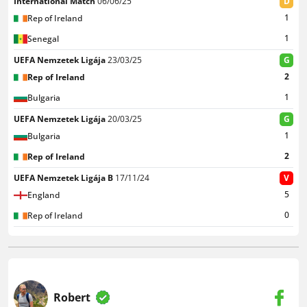
International Match
06/06/25
D
1
Rep of Ireland
1
Senegal
UEFA Nemzetek Ligája
23/03/25
G
2
Rep of Ireland
1
Bulgaria
UEFA Nemzetek Ligája
20/03/25
G
1
Bulgaria
2
Rep of Ireland
UEFA Nemzetek Ligája B
17/11/24
V
5
England
0
Rep of Ireland
Robert