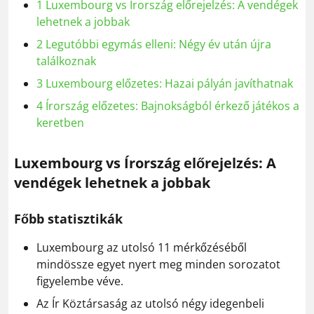
1
Luxembourg vs Írország előrejelzés: A vendégek
lehetnek a jobbak
2
Legutóbbi egymás elleni: Négy év után újra
találkoznak
3
Luxembourg előzetes: Hazai pályán javíthatnak
4
Írország előzetes: Bajnokságból érkező játékos a
keretben
Luxembourg vs Írország előrejelzés: A
vendégek lehetnek a jobbak
Főbb statisztikák
Luxembourg az utolsó 11 mérkőzéséből
mindössze egyet nyert meg minden sorozatot
figyelembe véve.
Az Ír Köztársaság az utolsó négy idegenbeli