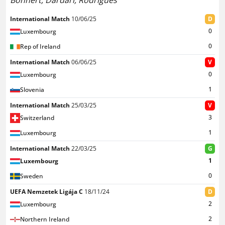
Bohnert, Dardari, Rodrigues
International Match
10/06/25
D
0
Luxembourg
0
Rep of Ireland
International Match
06/06/25
V
0
Luxembourg
1
Slovenia
International Match
25/03/25
V
3
Switzerland
1
Luxembourg
International Match
22/03/25
G
1
Luxembourg
0
Sweden
UEFA Nemzetek Ligája C
18/11/24
D
2
Luxembourg
2
Northern Ireland