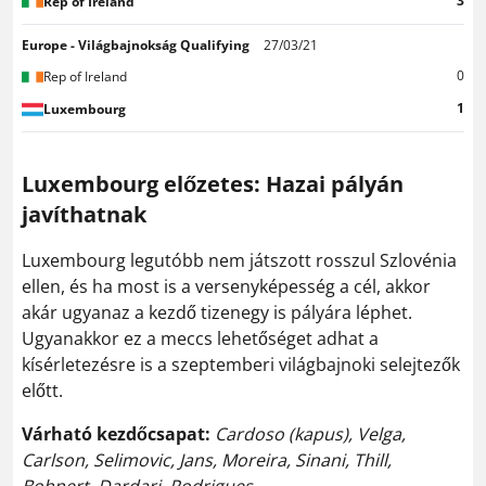
3
Rep of Ireland
Europe - Világbajnokság Qualifying
27/03/21
0
Rep of Ireland
1
Luxembourg
Luxembourg előzetes: Hazai pályán
javíthatnak
Luxembourg legutóbb nem játszott rosszul Szlovénia
ellen, és ha most is a versenyképesség a cél, akkor
akár ugyanaz a kezdő tizenegy is pályára léphet.
Ugyanakkor ez a meccs lehetőséget adhat a
kísérletezésre is a szeptemberi világbajnoki selejtezők
előtt.
Várható kezdőcsapat:
Cardoso (kapus), Velga,
Carlson, Selimovic, Jans, Moreira, Sinani, Thill,