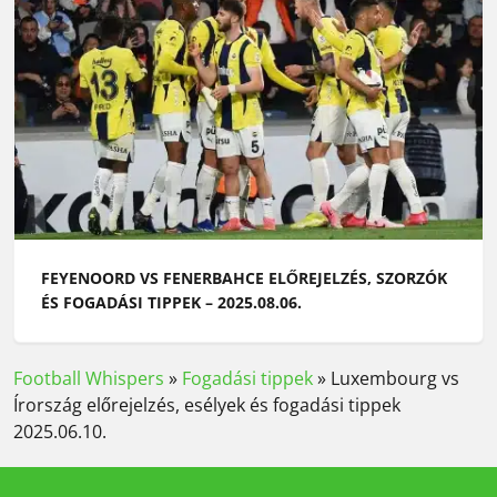
FEYENOORD VS FENERBAHCE ELŐREJELZÉS, SZORZÓK
ÉS FOGADÁSI TIPPEK – 2025.08.06.
Football Whispers
»
Fogadási tippek
»
Luxembourg vs
Írország előrejelzés, esélyek és fogadási tippek
2025.06.10.