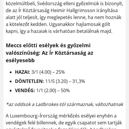
közelmúltbeli, Svédország elleni győzelmük is bizonyít,
de az Ír Köztársaság Heimir Hallgrimsson irányítása
alatt jól teljesít, így meglepetés lenne, ha nem hoznák
a kötelezőt kedden. Ugyanakkor hajlamosak gólt
kapni, így a hazaiak is várhatóan betalálnak majd.
Meccs előtti esélyek és győzelmi
valószínűség: Az Ír Köztársaság az
esélyesebb
HAZAI:
3/1 (4.00) – 25%
DÖNTETLEN:
11/5 (3.20) – 31,3%
VENDÉG:
1/1 (2.00) – 50%
*az oddsok a Ladbrokes-tól származnak, változhatnak
A Luxembourg–Írország mérkőzés esélyei enyhén a
vendégek felé billennek, de egyik csapatot sem tartják