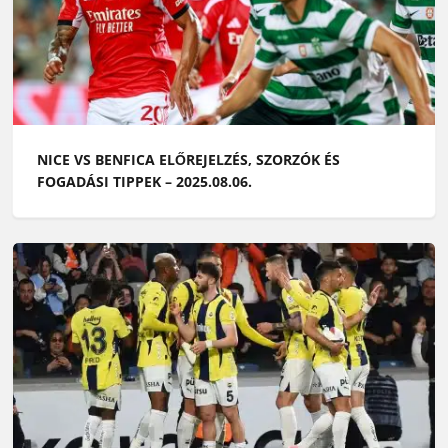
NICE VS BENFICA ELŐREJELZÉS, SZORZÓK ÉS
FOGADÁSI TIPPEK – 2025.08.06.