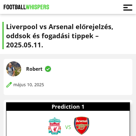
Liverpool vs Arsenal előrejelzés,
oddsok és fogadási tippek –
2025.05.11.
Robert
május 10, 2025
Prediction 1
VS