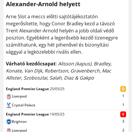
Alexander-Arnold helyett
Arne Slot a meccs előtti sajtótájékoztatón
megerősítette, hogy Conor Bradley kezd a távozó
Trent Alexander-Arnold helyén a jobb oldali védő
poszton. Egyébként a legerősebb kezdő tizenegyre
számíthatunk, egy hét pihenővel és bizonyítási
vággyal a legközelebbi rivális ellen.
Várható kezdőcsapat
:
Alisson (kapus), Bradley,
Konate, Van Dijk, Robertson, Gravenberch, Mac
Allister, Szoboszlai, Salah, Diaz & Gakpo
England Premier League
25/05/25
D
1
Liverpool
1
Crystal Palace
England Premier League
19/05/25
V
3
Brighton
2
Liverpool