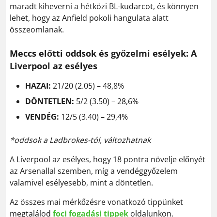
maradt kiheverni a hétközi BL-kudarcot, és könnyen
lehet, hogy az Anfield pokoli hangulata alatt
összeomlanak.
Meccs előtti oddsok és győzelmi esélyek: A
Liverpool az esélyes
HAZAI:
21/20 (2.05) – 48,8%
DÖNTETLEN:
5/2 (3.50) – 28,6%
VENDÉG:
12/5 (3.40) – 29,4%
*oddsok a Ladbrokes-tól, változhatnak
A Liverpool az esélyes, hogy 18 pontra növelje előnyét
az Arsenallal szemben, míg a vendéggyőzelem
valamivel esélyesebb, mint a döntetlen.
Az összes mai mérkőzésre vonatkozó tippünket
megtalálod
foci fogadási tippek
oldalunkon.