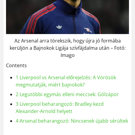
Az Arsenal arra törekszik, hogy újra jó formába
kerüljön a Bajnokok Ligája szívfájdalma után – Fotó:
Imago
Contents
1
Liverpool vs Arsenal előrejelzés: A Vörösök
megmutatják, miért bajnokok?
2
Legutóbbi egymás elleni meccsek: Gólzápor
3
Liverpool beharangozó: Bradley kezd
Alexander-Arnold helyett
4
Arsenal beharangozó: Nincsenek újabb sérültek