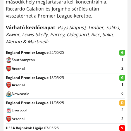
második hely megtartására kell koncentrálnia.
Riccardo Calafiori és Jorginho sérülés után
visszatérhet a Premier League-keretbe.
Várható kezdőcsapat
:
Raya (kapus), Timber, Saliba,
Kiwior, Lewis-Skelly, Partey, Odegaard, Rice, Saka,
Merino & Martinelli
England Premier League
25/05/25
G
1
Southampton
2
Arsenal
England Premier League
18/05/25
G
1
Arsenal
0
Newcastle
England Premier League
11/05/25
D
2
Liverpool
2
Arsenal
UEFA Bajnokok Ligája
07/05/25
V