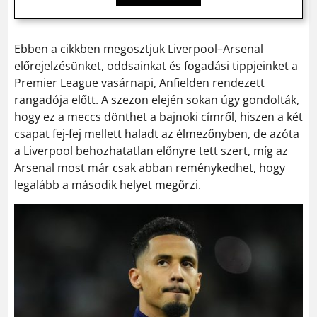
Ebben a cikkben megosztjuk Liverpool–Arsenal
előrejelzésünket, oddsainkat és fogadási tippjeinket a
Premier League vasárnapi, Anfielden rendezett
rangadója előtt. A szezon elején sokan úgy gondolták,
hogy ez a meccs dönthet a bajnoki címről, hiszen a két
csapat fej-fej mellett haladt az élmezőnyben, de azóta
a Liverpool behozhatatlan előnyre tett szert, míg az
Arsenal most már csak abban reménykedhet, hogy
legalább a második helyet megőrzi.