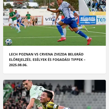
LECH POZNAN VS CRVENA ZVEZDA BELGRÁD
ELŐREJELZÉS, ESÉLYEK ÉS FOGADÁSI TIPPEK –
2025.08.06.