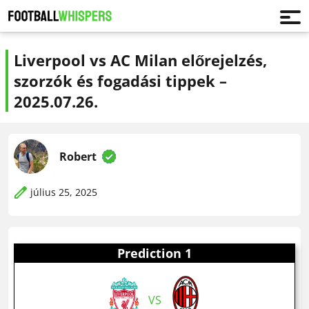
Liverpool vs AC Milan előrejelzés,
szorzók és fogadási tippek –
2025.07.26.
Robert
július 25, 2025
Prediction 1
VS