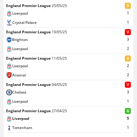
England Premier League
25/05/25
D
1
Liverpool
1
Crystal Palace
England Premier League
19/05/25
V
3
Brighton
2
Liverpool
England Premier League
11/05/25
D
2
Liverpool
2
Arsenal
England Premier League
04/05/25
V
3
Chelsea
1
Liverpool
England Premier League
27/04/25
G
5
Liverpool
1
Tottenham