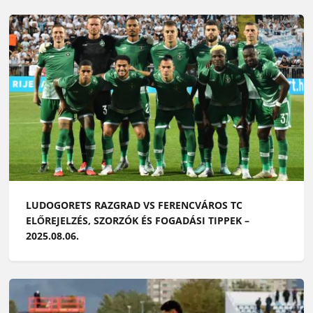
LUDOGORETS RAZGRAD VS FERENCVÁROS TC
ELŐREJELZÉS, SZORZÓK ÉS FOGADÁSI TIPPEK –
2025.08.06.