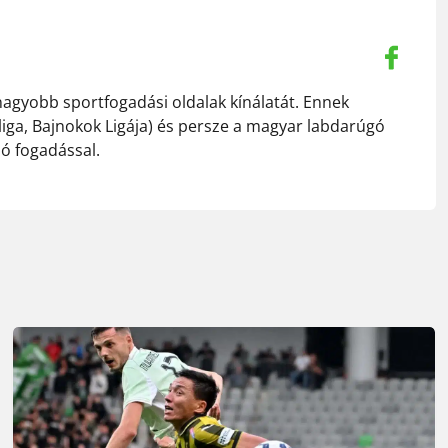
gnagyobb sportfogadási oldalak kínálatát. Ennek
iga, Bajnokok Ligája) és persze a magyar labdarúgó
ló fogadással.