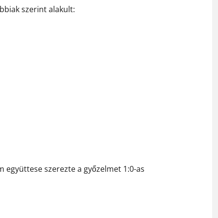
iak szerint alakult:
 együttese szerezte a győzelmet 1:0-as