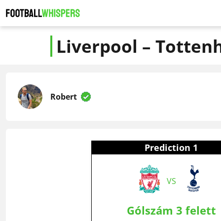
Liverpool – Totten
Robert
Prediction 1
VS
Gólszám 3 felett