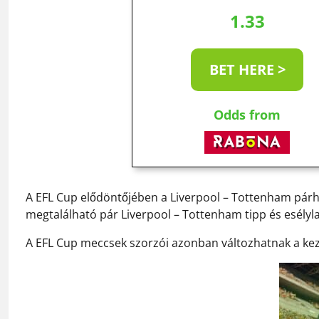
1.33
BET HERE >
Odds from
A EFL Cup elődöntőjében a Liverpool – Tottenham párha
megtalálható pár Liverpool – Tottenham tipp és esélyl
A EFL Cup meccsek szorzói azonban változhatnak a kezd