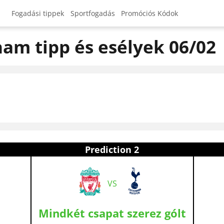
Fogadási tippek
Sportfogadás
Promóciós Kódok
Legjobb sportfogadási oldalak
Betmatch promóciós kód
ham tipp és esélyek 06/02
Legjobb sportfogadási alkalmazás
Boabet Promóciós kód
Sportfogadási bónuszok
22bet promóciós kód
BetOnRed promóciós kód
MostBet promókód
1xBet promóciós kód
Prediction 2
VS
Mindkét csapat szerez gólt