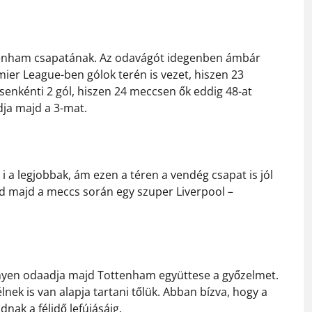
ttenham csapatának. Az odavágót idegenben ámbár
ier League-ben gólok terén is vezet, hiszen 23
enkénti 2 gól, hiszen 24 meccsen ők eddig 48-at
ja majd a 3-mat.
 a legjobbak, ám ezen a téren a vendég csapat is jól
zd majd a meccs során egy szuper Liverpool –
könnyen odaadja majd Tottenham együttese a győzelmet.
ek is van alapja tartani tőlük. Abban bízva, hogy a
nak a félidő lefújásáig.