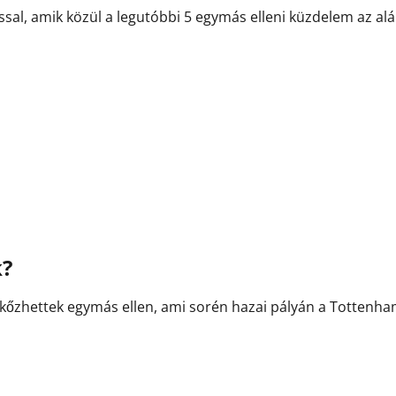
, amik közül a legutóbbi 5 egymás elleni küzdelem az alább
k?
őzhettek egymás ellen, ami sorén hazai pályán a Tottenham