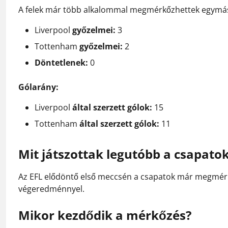
A felek már több alkalommal megmérkőzhettek egymással
Liverpool
győzelmei
:
3
Tottenham
győzelmei
:
2
Döntetlenek
:
0
Gólarány:
Liverpool
által szerzett gólok
:
15
Tottenham
által szerzett gólok
:
11
Mit játszottak legutóbb a csapato
Az EFL elődöntő első meccsén a csapatok már megmérk
végeredménnyel.
Mikor kezdődik a mérkőzés?