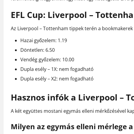
EFL Cup: Liverpool – Tottenh
Az Liverpool – Tottenham tippek terén a bookmakerek 
Hazai győzelem: 1.19
Döntetlen: 6.50
Vendég győzelem: 10.00
Dupla esély – 1X: nem fogadható
Dupla esély – X2: nem fogadható
Hasznos infók a Liverpool – 
A két együttes mostani egymás elleni mérkőzésével ka
Milyen az egymás elleni mérlege 