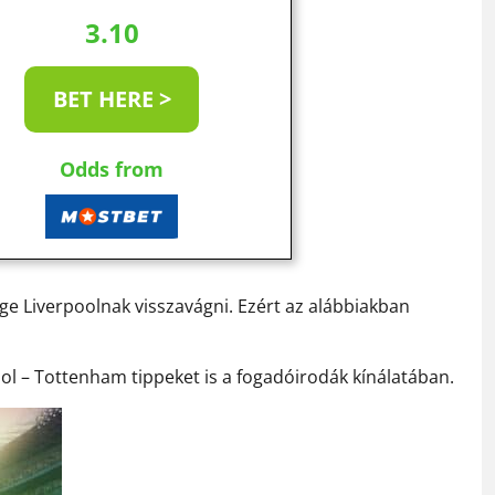
3.10
BET HERE >
Odds from
e Liverpoolnak visszavágni. Ezért az alábbiakban
ol – Tottenham tippeket is a fogadóirodák kínálatában.