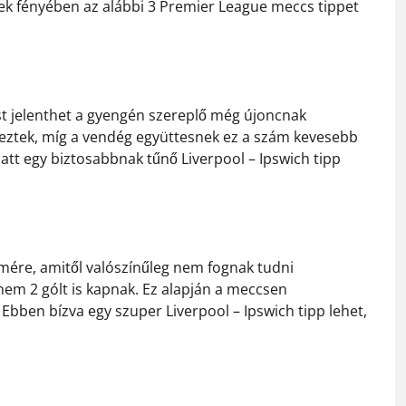
nek fényében az alábbi 3 Premier League meccs tippet
ést jelenthet a gyengén szereplő még újoncnak
ereztek, míg a vendég együttesnek ez a szám kevesebb
att egy biztosabbnak tűnő Liverpool – Ipswich tipp
mére, amitől valószínűleg nem fognak tudni
nem 2 gólt is kapnak. Ez alapján a meccsen
bben bízva egy szuper Liverpool – Ipswich tipp lehet,