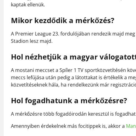
kaptak ellenük.
Mikor kezdődik a mérkőzés?
A Premier League 23. fordulójában rendezik majd meg a 
Stadion lesz majd.
Hol nézhetjük a magyar válogatot
A mostani meccset a Spíler 1 TV sportközvetítésén köv
meccs lefújása után pedig a látottakat is értékelik a m
közvetítéseknek hála, ha rendelkezünk már regisztráció
Hol fogadhatunk a mérkőzésre?
A mérkőzésre több fogadóirodán keresztül is fogadhatun
Amennyiben érdekelnek más focitippek is, akkor a
Manc