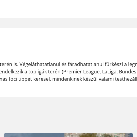
erén is. Végeláthatatlanul és fáradhatatlanul fürkészi a le
delkezik a topligák terén (Premier League, LaLiga, Bundesl
lmas foci tippet keresel, mindenkinek készül valami testhezál