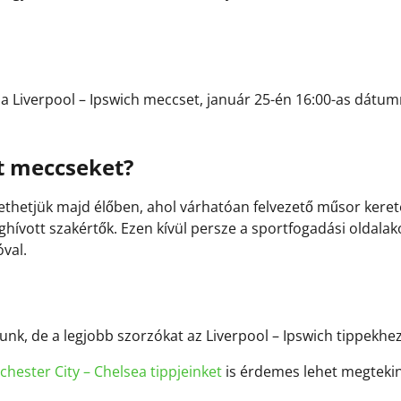
Liverpool – Ipswich meccset, január 25-én 16:00-as dátummal
t meccseket?
ethetjük majd élőben, ahol várhatóan felvezető műsor keret
eghívott szakértők. Ezen kívül persze a sportfogadási oldalak
val.
k, de a legjobb szorzókat az Liverpool – Ipswich tippekhez 
hester City – Chelsea tippjeinket
is érdemes lehet megteki