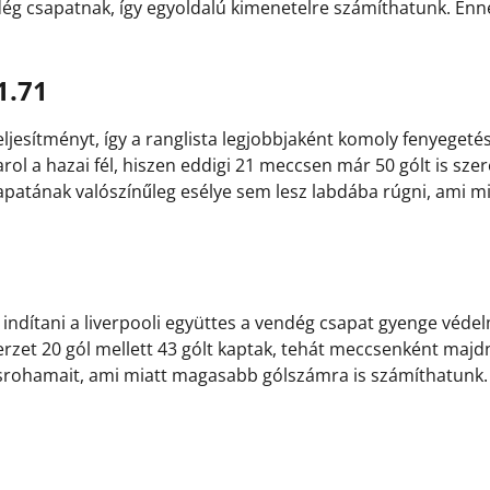
ndég csapatnak, így egyoldalú kimenetelre számíthatunk. En
1.71
teljesítményt, így a ranglista legjobbjaként komoly fenyeget
rol a hazai fél, hiszen eddigi 21 meccsen már 50 gólt is sz
apatának valószínűleg esélye sem lesz labdába rúgni, ami mi
ndítani a liverpooli együttes a vendég csapat gyenge védel
rzet 20 gól mellett 43 gólt kaptak, tehát meccsenként majd
esrohamait, ami miatt magasabb gólszámra is számíthatunk. E