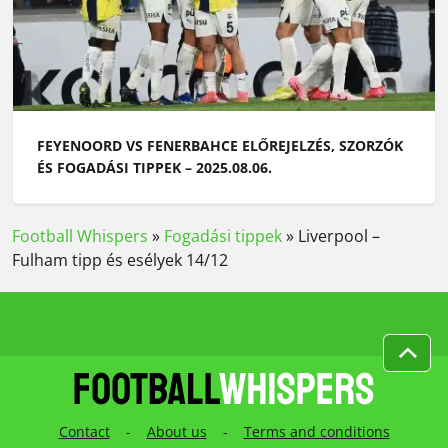
FEYENOORD VS FENERBAHCE ELŐREJELZÉS, SZORZÓK
ÉS FOGADÁSI TIPPEK – 2025.08.06.
Football Whispers
»
Fogadási tippek
»
Liverpool –
Fulham tipp és esélyek 14/12
Contact
-
About us
-
Terms and conditions