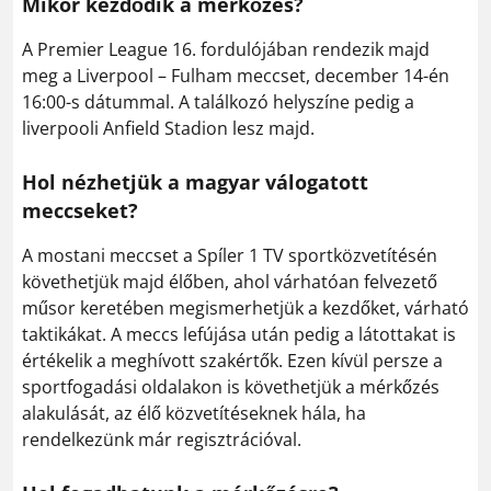
Mikor kezdődik a mérkőzés?
A Premier League 16. fordulójában rendezik majd
meg a Liverpool – Fulham meccset, december 14-én
16:00-s dátummal. A találkozó helyszíne pedig a
liverpooli Anfield Stadion lesz majd.
Hol nézhetjük a magyar válogatott
meccseket?
A mostani meccset a Spíler 1 TV sportközvetítésén
követhetjük majd élőben, ahol várhatóan felvezető
műsor keretében megismerhetjük a kezdőket, várható
taktikákat. A meccs lefújása után pedig a látottakat is
értékelik a meghívott szakértők. Ezen kívül persze a
sportfogadási oldalakon is követhetjük a mérkőzés
alakulását, az élő közvetítéseknek hála, ha
rendelkezünk már regisztrációval.