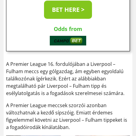
BET HERE >
Odds from
A Premier League 16. fordulójában a Liverpool –
Fulham meccs egy gólgazdag, ám egyben egyoldalú
találkozónak ígérkezik. Ezért az alábbiakban
megtalálható pár Liverpool – Fulham tipp és
esélylatolgatás is a fogadások szerelmesei számára.
A Premier League meccsek szorzói azonban
változhatnak a kezdő sípszóig. Emiatt érdemes
figyelemmel követni az Liverpool – Fulham tippeket is
a fogadóirodák kínálatában.