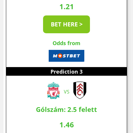
1.21
BET HERE >
Odds from
Prediction 3
VS
Gólszám: 2.5 felett
1.46