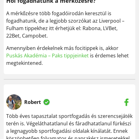
Hol fogadhatunk a mérkőzésre?
A mérkőzésre több fogadóirodán keresztül is
fogadhatunk, de a legjobb szorzókat az Liverpool –
Fulham tippekhez itt érhetjük el: Rabona, LVBet,
22Bet, Campobet.
Amennyiben érdekelnek más focitippek is, akkor
Puskás Akadémia – Paks tippjeinket
is érdemes lehet
megtekintened.
Robert
Több éves tapasztalat sportfogadás és szerencsejáték
terén is. Végeláthatatlanul és fáradhatatlanul fürkészi
a legnagyobb sportfogadási oldalak kínálatát. Ennek
köszönhetően folyamatos és naprakész ismeretekkel