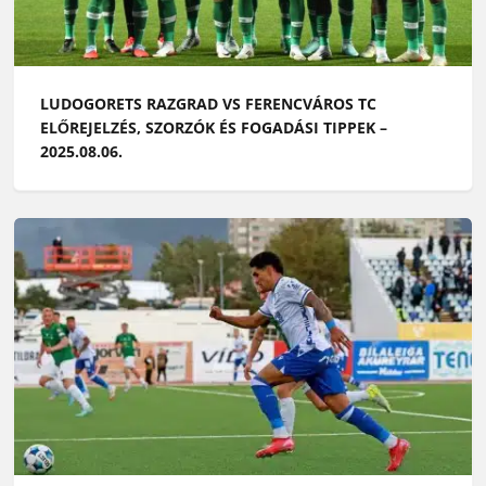
LUDOGORETS RAZGRAD VS FERENCVÁROS TC
ELŐREJELZÉS, SZORZÓK ÉS FOGADÁSI TIPPEK –
2025.08.06.