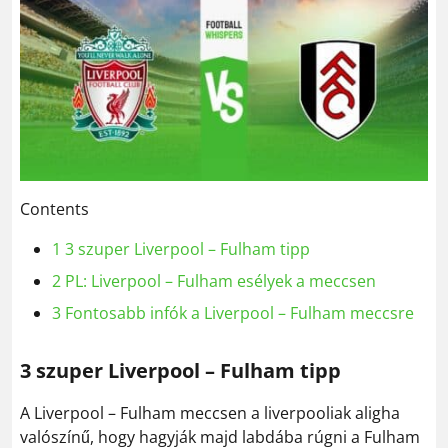
Contents
1
3 szuper Liverpool – Fulham tipp
2
PL: Liverpool – Fulham esélyek a meccsen
3
Fontosabb infók a Liverpool – Fulham meccsre
3 szuper Liverpool – Fulham tipp
A Liverpool – Fulham meccsen a liverpooliak aligha
valószínű, hogy hagyják majd labdába rúgni a Fulham