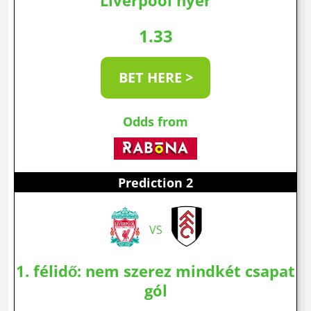
Liverpool nyer
1.33
BET HERE >
Odds from
Prediction 2
VS
1. félidő: nem szerez mindkét csapat
gól