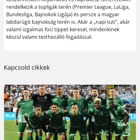
rendelkezik a topligák terén (Premier League, LaLiga,
Bundesliga, Bajnokok Ligája) és persze a magyar
labdarúgó bajnokság terén is. Akár a „napi tuti”, akár
valami izgalmas foci tippet keresel, mindenkinek
készül valami testhezálló fogadással.
Kapcsold cikkek