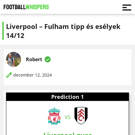
Liverpool – Fulham tipp és esélyek
14/12
Robert
december 12, 2024
Prediction 1
VS