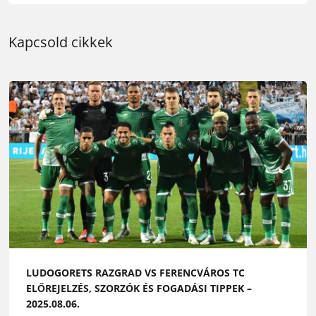
Kapcsold cikkek
LUDOGORETS RAZGRAD VS FERENCVÁROS TC
ELŐREJELZÉS, SZORZÓK ÉS FOGADÁSI TIPPEK –
2025.08.06.