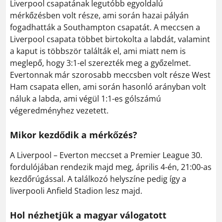
Liverpool csapatának legutóbb egyoldalú
mérkőzésben volt része, ami során hazai pályán
fogadhatták a Southampton csapatát. A meccsen a
Liverpool csapata többet birtokolta a labdát, valamint
a kaput is többször találták el, ami miatt nem is
meglepő, hogy 3:1-el szerezték meg a győzelmet.
Evertonnak már szorosabb meccsben volt része West
Ham csapata ellen, ami során hasonló arányban volt
náluk a labda, ami végül 1:1-es gólszámú
végeredményhez vezetett.
Mikor kezdődik a mérkőzés?
A Liverpool – Everton meccset a Premier League 30.
fordulójában rendezik majd meg, április 4-én, 21:00-as
kezdőrúgással. A találkozó helyszíne pedig így a
liverpooli Anfield Stadion lesz majd.
Hol nézhetjük a magyar válogatott