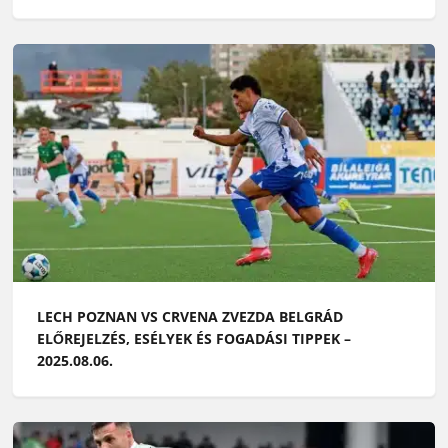
LECH POZNAN VS CRVENA ZVEZDA BELGRÁD
ELŐREJELZÉS, ESÉLYEK ÉS FOGADÁSI TIPPEK –
2025.08.06.