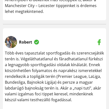
Manchester City – Leicester tippjeinket is érdemes
lehet megtekintened.
Robert
Több éves tapasztalat sportfogadás és szerencsejáték
terén is. Végeláthatatlanul és fáradhatatlanul fürkészi
a legnagyobb sportfogadási oldalak kínálatát. Ennek
köszönhetően folyamatos és naprakész ismeretekkel
rendelkezik a topligák terén (Premier League, LaLiga,
Bundesliga, Bajnokok Ligája) és persze a magyar
labdarúgó bajnokság terén is. Akár a „napi tuti”, akár
valami izgalmas foci tippet keresel, mindenkinek
készül valami testhezálló fogadással.