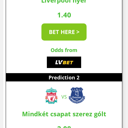
Liverpool nyer
1.40
BET HERE >
Odds from
Prediction 2
VS
Mindkét csapat szerez gólt