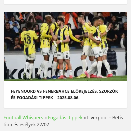
FEYENOORD VS FENERBAHCE ELŐREJELZÉS, SZORZÓK
ÉS FOGADÁSI TIPPEK – 2025.08.06.
Football Whispers
»
Fogadási tippek
»
Liverpool – Betis
tipp és esélyek 27/07