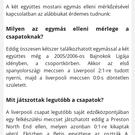
A két együttes mostani egymás elleni mérkőzésével
kapcsolatban az alábbiakat érdemes tudnunk:
Milyen az egymás elleni mérlege a
csapatoknak?
Eddig összesen kétszer találkozhatott egymással a két
együttes még a 2005/2006-os Bajnokok Ligája
idényben, a csoportkörben. Akkor az első
spanyolországi meccsen a Liverpool 2:1-re tudott
nyerni, majd a liverpooli meccsen 0:0-s döntetlen
született.
Mit játszottak legutóbb a csapatok?
A liverpooli csapat legutóbb saját edzőközpontjában
egy felkészülési meccset játszhatott eddig a Preston
North End ellen, melyen azonban 0:1-re kikaptak
végül. Eközben a Betis együttese az osztrák A.