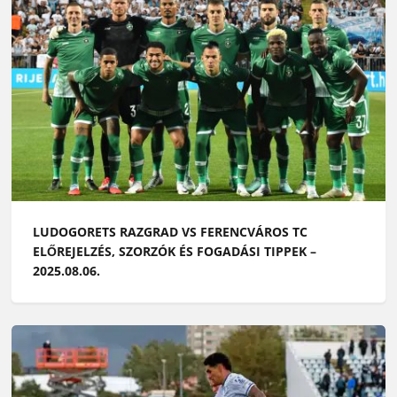
LUDOGORETS RAZGRAD VS FERENCVÁROS TC
ELŐREJELZÉS, SZORZÓK ÉS FOGADÁSI TIPPEK –
2025.08.06.