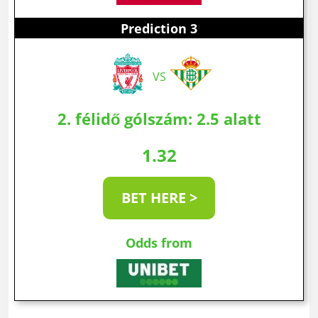
Prediction 3
VS
2. félidő gólszám: 2.5 alatt
1.32
BET HERE >
Odds from