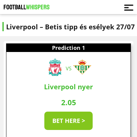
Liverpool – Betis tipp és esélyek 27/07
Prediction 1
VS
Liverpool nyer
2.05
BET HERE >