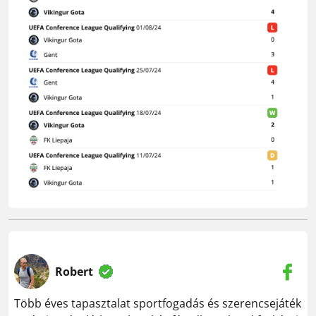
Robert
Több éves tapasztalat sportfogadás és szerencsejáték