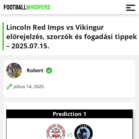
Lincoln Red Imps vs Vikingur
előrejelzés, szorzók és fogadási tippek
– 2025.07.15.
Robert
július 14, 2025
Prediction 1
VS