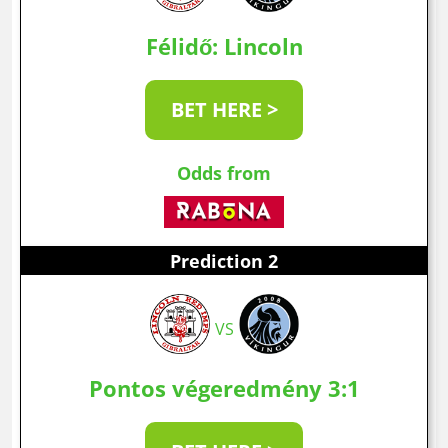
Félidő: Lincoln
BET HERE >
Odds from
Prediction 2
VS
Pontos végeredmény 3:1