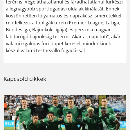
terén is. Végeláthatatlanul és fáradhatatlanul fürkészi
a legnagyobb sportfogadási oldalak kínálatát. Ennek
köszönhetően folyamatos és naprakész ismeretekkel
rendelkezik a topligák terén (Premier League, LaLiga,
Bundesliga, Bajnokok Ligája) és persze a magyar
labdarúgó bajnokság terén is. Akár a „napi tuti”, akár
valami izgalmas foci tippet keresel, mindenkinek
készül valami testhezálló fogadással.
Kapcsold cikkek