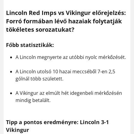
Lincoln Red Imps vs Vikingur előrejelzés:
Forró formában lévő hazaiak folytatják
tökéletes sorozatukat?
Főbb statisztikák:
A Lincoln megnyerte az utóbbi nyolc mérkőzését.
A Lincoln utolsó 10 hazai meccséből 7-en 2,5
gólnál több született.
A Vikingur az elmúlt hét idegenbeli mérkőzésén
mindig betalált.
Tipp a pontos eredményre:
Lincoln 3-1
Vikingur