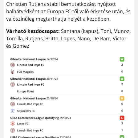
Christian Rutjens stabil bemutatkozást nyújtott
balhátvédként az Europa FC-től való érkezése után, és
valószínűleg megtarthatja helyét a kezdőben.
Várható kezdőcsapat:
Santana (kapus), Toni, Munoz,
Torrilla, Rutjens, Britto, Lopes, Nano, De Barr, Victor
és Gomez