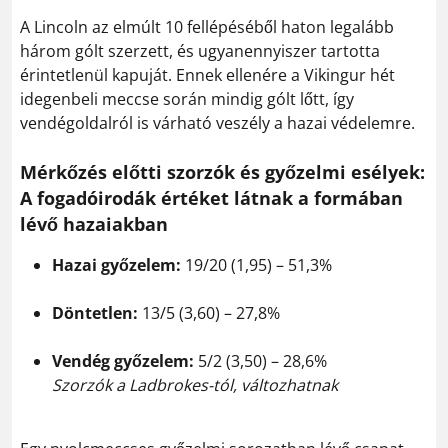
A Lincoln az elmúlt 10 fellépéséből haton legalább
három gólt szerzett, és ugyanennyiszer tartotta
érintetlenül kapuját. Ennek ellenére a Vikingur hét
idegenbeli meccse során mindig gólt lőtt, így
vendégoldalról is várható veszély a hazai védelemre.
Mérkőzés előtti szorzók és győzelmi esélyek:
A fogadóirodák értéket látnak a formában
lévő hazaiakban
Hazai győzelem:
19/20 (1,95) – 51,3%
Döntetlen:
13/5 (3,60) – 27,8%
Vendég győzelem:
5/2 (3,50) – 28,6%
Szorzók a Ladbrokes-tól, változhatnak