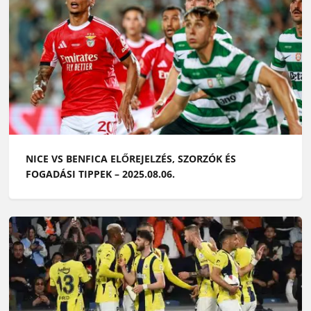
NICE VS BENFICA ELŐREJELZÉS, SZORZÓK ÉS
FOGADÁSI TIPPEK – 2025.08.06.