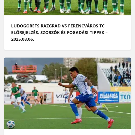
LUDOGORETS RAZGRAD VS FERENCVÁROS TC
ELŐREJELZÉS, SZORZÓK ÉS FOGADÁSI TIPPEK –
2025.08.06.