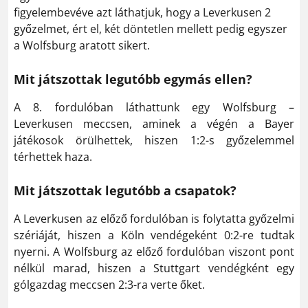
figyelembevéve azt láthatjuk, hogy a Leverkusen 2
győzelmet, ért el, két döntetlen mellett pedig egyszer
a Wolfsburg aratott sikert.
Mit játszottak legutóbb egymás ellen?
A 8. fordulóban láthattunk egy Wolfsburg –
Leverkusen meccsen, aminek a végén a Bayer
játékosok örülhettek, hiszen 1:2-s győzelemmel
térhettek haza.
Mit játszottak legutóbb a csapatok?
A Leverkusen az előző fordulóban is folytatta győzelmi
szériáját, hiszen a Köln vendégeként 0:2-re tudtak
nyerni. A Wolfsburg az előző fordulóban viszont pont
nélkül marad, hiszen a Stuttgart vendégként egy
gólgazdag meccsen 2:3-ra verte őket.