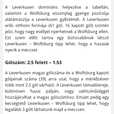
A Leverkusen domináns helyezése a tabellán,
valamint a Wolfsburg viszonylag gyenge pozíciója
alátámasztja a Leverkusen győzelmét. A Leverkusen
erős otthoni formája (61 gól, 16 kapott gól) szintén
jelzi, hogy nagy eséllyel nyerhetnek a Wolfsburg ellen​.
Ezt szem előtt tartva egy biztosabbnak látszó
Leverkusen – Wolfsburg tipp lehet, hogy a hazaiak
nyerik a meccset.
Gólszám: 2.5 felett – 1.53
A Leverkusen magas gólszáma és a Wolfsburg kapott
góljainak száma (39) arra utal, hogy a mérkőzésen
több mint 2.5 gól várható. A Leverkusen támadóereje,
különösen hazai pályán, nagy valószínűséggel
hozzájárulhat a magas gólszámhoz. Emiatt pedig egy
kecsegtető Leverkusen – Wolfsburg tipp lehet, hogy
legalább 3 gólt láthatunk majd a meccsen.