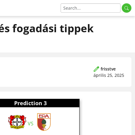
és fogadási tippek
frisstve
április 25, 2025
Prediction 3
VS