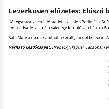
Leverkusen előzetes: Elúszó 
Két egymást követő döntetlen az Union Berlin és a St 
lemaradva. Mivel már csak négy forduló van hátra a Bu
Xabi Alonso nem számíthat a sérült Jeanuel Belocian, A
Várható kezdőcsapat
: Hradecky (kapus), Tapsoba, Tah