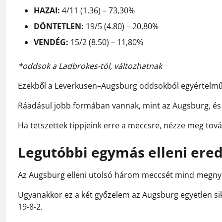
HAZAI:
4/11 (1.36) – 73,30%
DÖNTETLEN:
19/5 (4.80) – 20,80%
VENDÉG:
15/2 (8.50) – 11,80%
*oddsok a Ladbrokes-tól, változhatnak
Ezekből a Leverkusen–Augsburg oddsokból egyértelműen
Ráadásul jobb formában vannak, mint az Augsburg, és a 
Ha tetszettek tippjeink erre a meccsre, nézze meg tov
Legutóbbi egymás elleni ere
Az Augsburg elleni utolsó három meccsét mind megnye
Ugyanakkor ez a két győzelem az Augsburg egyetlen sik
19-8-2.