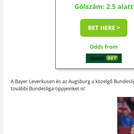
Gólszám: 2.5 alatt
BET HERE >
Odds from
A Bayer Leverkusen és az Augsburg a közelgő Bundesli
további Bundesliga-tippjeinket is!