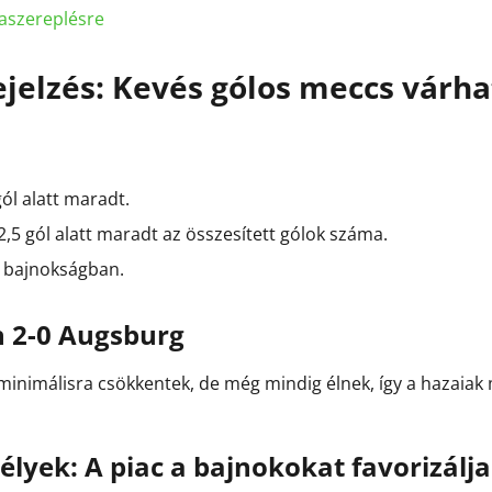
paszereplésre
jelzés: Kevés gólos meccs várha
l alatt maradt.
,5 gól alatt maradt az összesített gólok száma.
a bajnokságban.
n 2-0 Augsburg
 minimálisra csökkentek, de még mindig élnek, így a hazaia
élyek: A piac a bajnokokat favorizálja