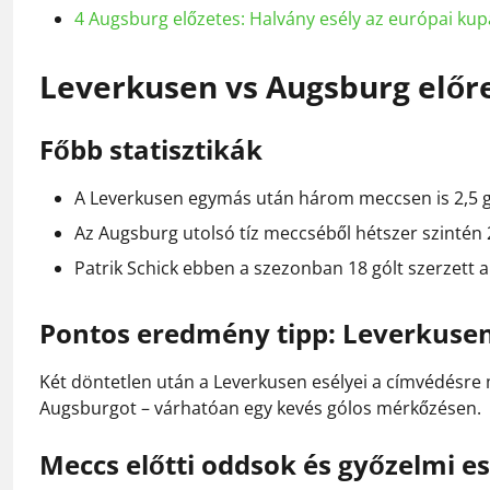
4
Augsburg előzetes: Halvány esély az európai ku
Leverkusen vs Augsburg előre
Főbb statisztikák
A Leverkusen egymás után három meccsen is 2,5 gó
Az Augsburg utolsó tíz meccséből hétszer szintén 2
Patrik Schick ebben a szezonban 18 gólt szerzett 
Pontos eredmény tipp: Leverkuse
Két döntetlen után a Leverkusen esélyei a címvédésre
Augsburgot – várhatóan egy kevés gólos mérkőzésen.
Meccs előtti oddsok és győzelmi es