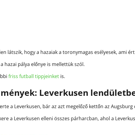
 látszik, hogy a hazaiak a toronymagas esélyesek, ami ér
hazai pálya előnye is mellettük szól.
ábbi
friss futball tippjeinket
is.
dmények: Leverkusen lendületb
rte a Leverkusen, bár az azt megelőző kettőn az Augsburg
ere a Leverkusen elleni összes párharcban, ahol a Leverkus