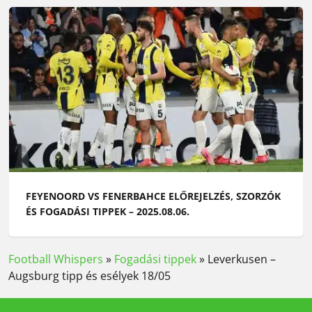
FEYENOORD VS FENERBAHCE ELŐREJELZÉS, SZORZÓK
ÉS FOGADÁSI TIPPEK – 2025.08.06.
Football Whispers
»
Fogadási tippek
»
Leverkusen –
Augsburg tipp és esélyek 18/05