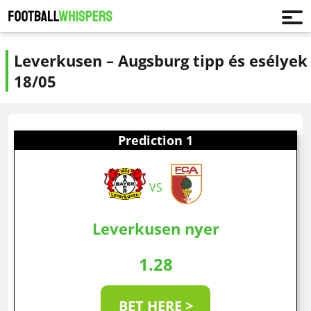
Leverkusen – Augsburg tipp és esélyek
18/05
Prediction 1
VS
Leverkusen nyer
1.28
BET HERE >