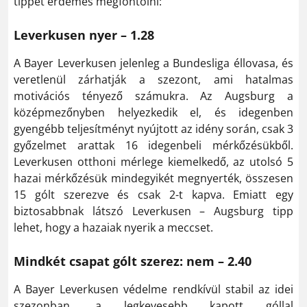
tippet érdemes megfontolni:
Leverkusen nyer – 1.28
A Bayer Leverkusen jelenleg a Bundesliga éllovasa, és
veretlenül zárhatják a szezont, ami hatalmas
motivációs tényező számukra. Az Augsburg a
középmezőnyben helyezkedik el, és idegenben
gyengébb teljesítményt nyújtott az idény során, csak 3
győzelmet arattak 16 idegenbeli mérkőzésükből​.
Leverkusen otthoni mérlege kiemelkedő, az utolsó 5
hazai mérkőzésük mindegyikét megnyerték, összesen
15 gólt szerezve és csak 2-t kapva. Emiatt egy
biztosabbnak látszó Leverkusen – Augsburg tipp
lehet, hogy a hazaiak nyerik a meccset.
Mindkét csapat gólt szerez: nem – 2.40
A Bayer Leverkusen védelme rendkívül stabil az idei
szezonban, a legkevesebb kapott góllal