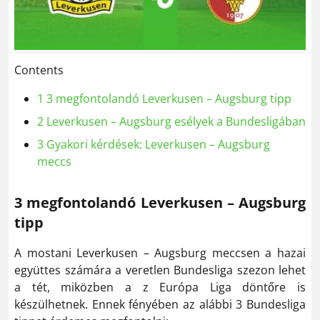
Contents
1
3 megfontolandó Leverkusen – Augsburg tipp
2
Leverkusen – Augsburg esélyek a Bundesligában
3
Gyakori kérdések: Leverkusen – Augsburg
meccs
3 megfontolandó Leverkusen – Augsburg
tipp
A mostani Leverkusen – Augsburg meccsen a hazai
együttes számára a veretlen Bundesliga szezon lehet
a tét, miközben a z Európa Liga döntőre is
készülhetnek. Ennek fényében az alábbi 3 Bundesliga