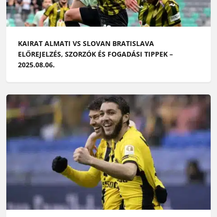
KAIRAT ALMATI VS SLOVAN BRATISLAVA
ELŐREJELZÉS, SZORZÓK ÉS FOGADÁSI TIPPEK –
2025.08.06.