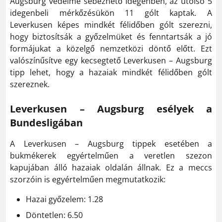
Augsburg védelme sebezhető idegenben, az utolsó 5
idegenbeli mérkőzésükön 11 gólt kaptak. A
Leverkusen képes mindkét félidőben gólt szerezni,
hogy biztosítsák a győzelmüket és fenntartsák a jó
formájukat a közelgő nemzetközi döntő előtt. Ezt
valószínűsítve egy kecsegtető Leverkusen – Augsburg
tipp lehet, hogy a hazaiak mindkét félidőben gólt
szereznek.
Leverkusen – Augsburg esélyek a
Bundesligában
A Leverkusen – Augsburg tippek esetében a
bukmékerek egyértelműen a veretlen szezon
kapujában álló hazaiak oldalán állnak. Ez a meccs
szorzóin is egyértelműen megmutatkozik:
Hazai győzelem: 1.28
Döntetlen: 6.50