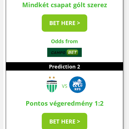
Mindkét csapat gólt szerez
BET HERE >
Odds from
Prediction 2
VS
Pontos végeredmény 1:2
BET HERE >