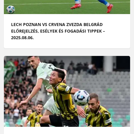
LECH POZNAN VS CRVENA ZVEZDA BELGRÁD
ELŐREJELZÉS, ESÉLYEK ÉS FOGADÁSI TIPPEK –
2025.08.06.