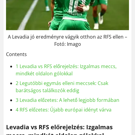
A Levadia jó eredményre vágyik otthon az RFS ellen –
Fotó: Imago
Contents
1
Levadia vs RFS előrejelzés: Izgalmas meccs,
mindkét oldalon gólokkal
2
Legutóbbi egymás elleni meccsek: Csak
barátságos találkozók eddig
3
Levadia előzetes: A lehető legjobb formában
4
RFS előzetes: Újabb európai idényt várva
Levadia vs RFS előrejelzés: Izgalmas