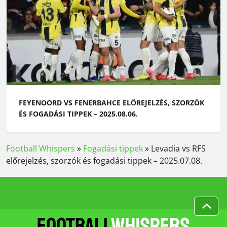
FEYENOORD VS FENERBAHCE ELŐREJELZÉS, SZORZÓK
ÉS FOGADÁSI TIPPEK – 2025.08.06.
Football Whispers
»
Fogadási tippek
»
Levadia vs RFS
előrejelzés, szorzók és fogadási tippek – 2025.07.08.