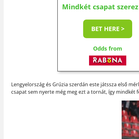
Mindkét csapat szerez
BET HERE >
Odds from
Lengyelország és Grúzia szerdán este játssza első mér
csapat sem nyerte még meg ezt a tornát, így mindkét fé