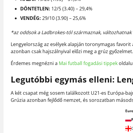
DÖNTETLEN:
12/5 (3.40) – 29,4%
VENDÉG:
29/10 (3.90) – 25,6%
*az oddsok a Ladbrokes-tól származnak, változhatnak
Lengyelország az esélyek alapján toronymagas favorit 
azonban csak hajszálnyival előzi meg a grúz győzelmet
Érdemes megnézni a
Mai futball fogadási tippek
oldalun
Legutóbbi egymás elleni: Len
A két csapat még sosem találkozott U21-es Európa-bajn
Grúzia azonban fejlődő nemzet, és sorozatban másodszo
Eur