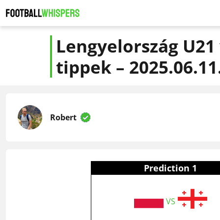
Lengyelország U21 
tippek – 2025.06.11
Robert
Prediction 1
VS