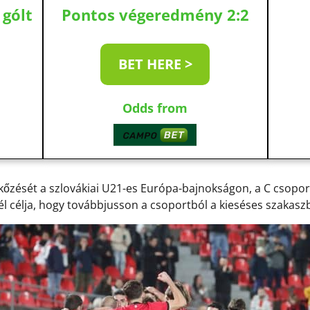
 gólt
Pontos végeredmény 2:2
BET HERE >
Odds from
kőzését a szlovákiai U21-es Európa-bajnokságon, a C csopor
l célja, hogy továbbjusson a csoportból a kieséses szakasz